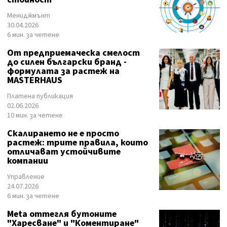
Мениджмънт
30.04.2026
6 мин. за четене
От предприемаческа смелост
до силен български бранд -
формулата за растеж на
MASTERHAUS
Платена публикация
02.06.2026
10 мин. за четене
Скалирането не е просто
растеж: трите правила, които
отличават устойчивите
компании
Управление
24.07.2026
6 мин. за четене
Meta оттегля бутоните
"Харесване" и "Коментиране"