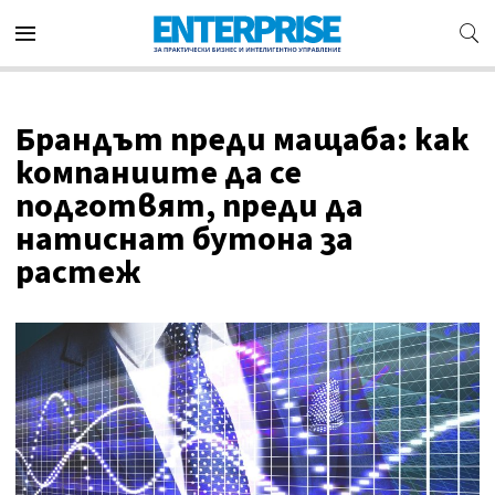
Брандът преди мащаба: как
компаниите да се
подготвят, преди да
натиснат бутона за
растеж