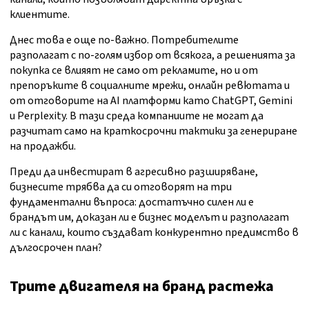
клиентите.
Днес това е още по-важно. Потребителите
разполагат с по-голям избор от всякога, а решенията за
покупка се влияят не само от рекламите, но и от
препоръките в социалните мрежи, онлайн ревютата и
от отговорите на AI платформи като ChatGPT, Gemini
и Perplexity. В тази среда компаниите не могат да
разчитат само на краткосрочни тактики за генериране
на продажби.
Преди да инвестират в агресивно разширяване,
бизнесите трябва да си отговорят на три
фундаментални въпроса: достатъчно силен ли е
брандът им, доказан ли е бизнес моделът и разполагат
ли с канали, които създават конкурентно предимство в
дългосрочен план?
Трите двигателя на бранд растежа