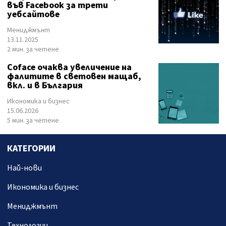
във Facebook за трети
уебсайтове
Мениджмънт
13.11.2025
2 мин. за четене
Coface очаква увеличение на
фалитите в световен мащаб,
вкл. и в България
Икономика и бизнес
15.06.2026
5 мин. за четене
КАТЕГОРИИ
Най-нови
Икономика и бизнес
Мениджмънт
Технологии