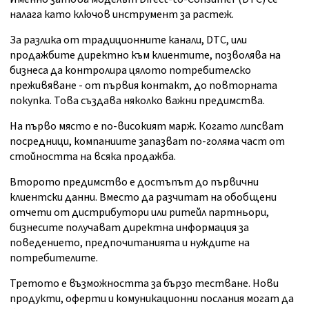
налага като ключов инструмент за растеж.
За разлика от традиционните канали, DTC, или
продажбите директно към клиентите, позволява на
бизнеса да контролира цялото потребителско
преживяване - от първия контакт, до повторната
покупка. Това създава няколко важни предимства.
На първо място е по-високият марж. Когато липсват
посредници, компаниите запазват по-голяма част от
стойността на всяка продажба.
Второто предимство е достъпът до първични
клиентски данни. Вместо да разчитат на обобщени
отчети от дистрибутори или ритейл партньори,
бизнесите получават директна информация за
поведението, предпочитанията и нуждите на
потребителите.
Третото е възможността за бързо тестване. Нови
продукти, оферти и комуникационни послания могат да