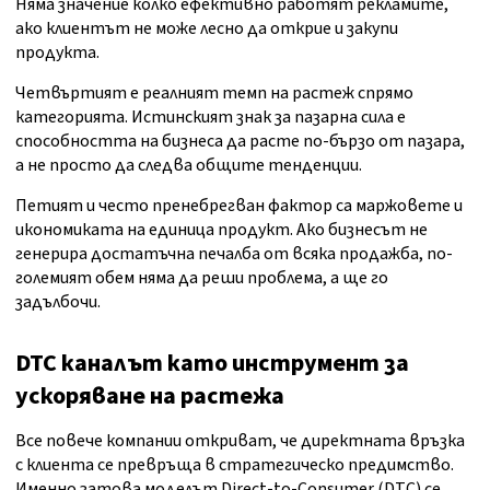
Няма значение колко ефективно работят рекламите,
ако клиентът не може лесно да открие и закупи
продукта.
Четвъртият е реалният темп на растеж спрямо
категорията. Истинският знак за пазарна сила е
способността на бизнеса да расте по-бързо от пазара,
а не просто да следва общите тенденции.
Петият и често пренебрегван фактор са маржовете и
икономиката на единица продукт. Ако бизнесът не
генерира достатъчна печалба от всяка продажба, по-
големият обем няма да реши проблема, а ще го
задълбочи.
DTC каналът като инструмент за
ускоряване на растежа
Все повече компании откриват, че директната връзка
с клиента се превръща в стратегическо предимство.
Именно затова моделът Direct-to-Consumer (DTC) се