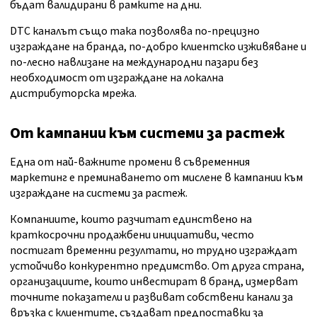
бъдат валидирани в рамките на дни.
DTC каналът също така позволява по-прецизно
изграждане на бранда, по-добро клиентско изживяване и
по-лесно навлизане на международни пазари без
необходимост от изграждане на локална
дистрибуторска мрежа.
От кампании към системи за растеж
Една от най-важните промени в съвременния
маркетинг е преминаването от мислене в кампании към
изграждане на системи за растеж.
Компаниите, които разчитат единствено на
краткосрочни продажбени инициативи, често
постигат временни резултати, но трудно изграждат
устойчиво конкурентно предимство. От друга страна,
организациите, които инвестират в бранд, измерват
точните показатели и развиват собствени канали за
връзка с клиентите, създават предпоставки за