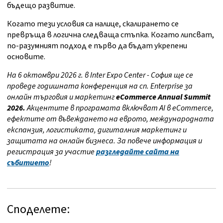
бъдещо развитие.
Когато тези условия са налице, скалирането се
превръща в логична следваща стъпка. Когато липсват,
по-разумният подход е първо да бъдат укрепени
основите.
На 6 октомври 2026 г. в Inter Expo Center - София ще се
проведе годишната конференция на сп. Enterprise за
онлайн търговия и маркетинг
eCommerce Annual Summit
2026
.
Акцентите в програмата включват AI в eCommerce,
ефектите от въвеждането на еврото, международната
експанзия, логистиката, дигиталния маркетинг и
защитата на онлайн бизнеса. За повече информация и
регистрация за участие
разгледайте сайта на
събитието
!
Споделете: