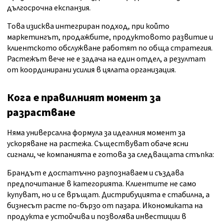
дългосрочна експанзия.
Това изисква интегриран подход, при който
маркетингът, продажбите, продуктовото развитие и
клиентското обслужване работят по обща стратегия.
Растежът вече не е задача на един отдел, а резултат
от координирани усилия в цялата организация.
Кога е правилният момент за
разрастване
Няма универсална формула за идеалния момент за
ускоряване на растежа. Съществуват обаче ясни
сигнали, че компанията е готова за следващата стъпка:
Брандът е достатъчно разпознаваем и създава
предпочитание в категорията. Клиентите не само
купуват, но и се връщат. Дистрибуцията е стабилна, а
бизнесът расте по-бързо от пазара. Икономиката на
продукта е устойчива и позволява инвестиции в