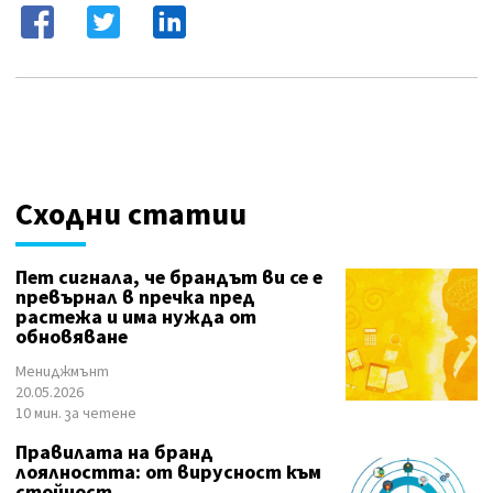
Сходни статии
Пет сигнала, че брандът ви се е
превърнал в пречка пред
растежа и има нужда от
обновяване
Мениджмънт
20.05.2026
10 мин. за четене
Правилата на бранд
лоялността: от вирусност към
стойност