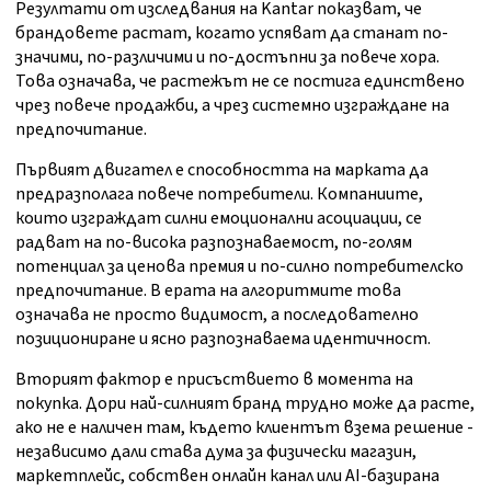
Резултати от изследвания на Kantar показват, че
брандовете растат, когато успяват да станат по-
значими, по-различими и по-достъпни за повече хора.
Това означава, че растежът не се постига единствено
чрез повече продажби, а чрез системно изграждане на
предпочитание.
Първият двигател е способността на марката да
предразполага повече потребители. Компаниите,
които изграждат силни емоционални асоциации, се
радват на по-висока разпознаваемост, по-голям
потенциал за ценова премия и по-силно потребителско
предпочитание. В ерата на алгоритмите това
означава не просто видимост, а последователно
позициониране и ясно разпознаваема идентичност.
Вторият фактор е присъствието в момента на
покупка. Дори най-силният бранд трудно може да расте,
ако не е наличен там, където клиентът взема решение -
независимо дали става дума за физически магазин,
маркетплейс, собствен онлайн канал или AI-базирана