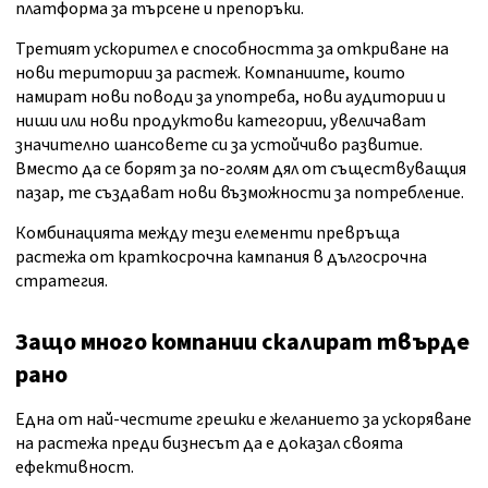
платформа за търсене и препоръки.
Третият ускорител е способността за откриване на
нови територии за растеж. Компаниите, които
намират нови поводи за употреба, нови аудитории и
ниши или нови продуктови категории, увеличават
значително шансовете си за устойчиво развитие.
Вместо да се борят за по-голям дял от съществуващия
пазар, те създават нови възможности за потребление.
Комбинацията между тези елементи превръща
растежа от краткосрочна кампания в дългосрочна
стратегия.
Защо много компании скалират твърде
рано
Една от най-честите грешки е желанието за ускоряване
на растежа преди бизнесът да е доказал своята
ефективност.