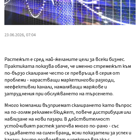
23.06.2026, 07:04
Растежът е сред най-желаните цели за всеки бизнес.
Практиката показва обаче, че именно стремежът към
по-бързо скалиране често се превръща в серия от
проблеми - нарастващи маркетингови разходи,
неефективни канали, намаляващи маржове и
затруднения при обслужването на търсенето.
Много компании възприемат скалирането като въпрос
на по-голям рекламен бюджет, повече дистрибуция или
навлизане на нови пазари. В действителност
устойчивият растеж започва много по-рано - със
създаването на силен бранд, ясни показатели за успех и
канали, които позволяват директна връзка с