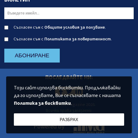
Съгласен съм с
Общите условия за ползване
.
Съгласен съм с
Политиката за поверителност
.
АБОНИРАНЕ
ПОСЛЕДВАЙТЕ НИ:
Този сайт използва бисквитки. Продължавайки
да го използвате, Вие се съгласявате с нашата
Политика за бисквитки
.
© Enterprise Magazine 2026.
Всички права запазаени.
РАЗБРАХ
Powered by