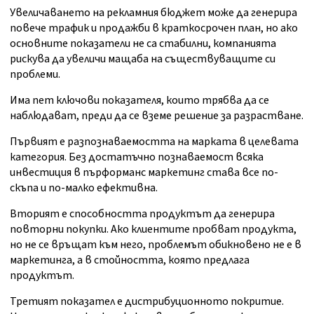
Увеличаването на рекламния бюджет може да генерира
повече трафик и продажби в краткосрочен план, но ако
основните показатели не са стабилни, компанията
рискува да увеличи мащаба на съществуващите си
проблеми.
Има пет ключови показателя, които трябва да се
наблюдават, преди да се вземе решение за разрастване.
Първият е разпознаваемостта на марката в целевата
категория. Без достатъчно познаваемост всяка
инвестиция в пърформанс маркетинг става все по-
скъпа и по-малко ефективна.
Вторият е способността продуктът да генерира
повторни покупки. Ако клиентите пробват продукта,
но не се връщат към него, проблемът обикновено не е в
маркетинга, а в стойността, която предлага
продуктът.
Третият показател е дистрибуционното покритие.