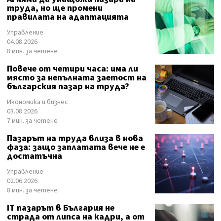
труда, но ще промени
правилата на адаптацията
Управление
04.08.2026
8 мин. за четене
Повече от четири часа: има ли
място за непълната заетост на
българския пазар на труда?
Икономика и бизнес
03.08.2026
7 мин. за четене
Пазарът на труда влиза в нова
фаза: защо заплатата вече не е
достатъчна
Управление
02.06.2026
8 мин. за четене
IT пазарът в България не
страда от липса на кадри, а от