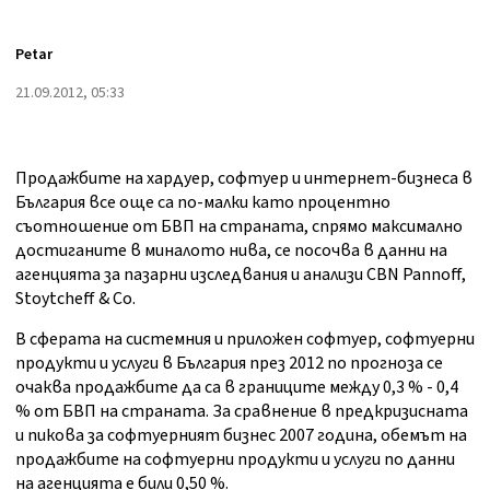
Petar
21.09.2012, 05:33
Продажбите на хардуер, софтуер и интернет-бизнеса в
България все още са по-малки като процентно
съотношение от БВП на страната, спрямо максимално
достиганите в миналото нива, се посочва в данни на
агенцията за пазарни изследвания и анализи CBN Pannoff,
Stoytcheff & Co.
В сферата на системния и приложен софтуер, софтуерни
продукти и услуги в България през 2012 по прогноза се
очаква продажбите да са в границите между 0,3 % - 0,4
% от БВП на страната. За сравнение в предкризисната
и пикова за софтуерният бизнес 2007 година, обемът на
продажбите на софтуерни продукти и услуги по данни
на агенцията е били 0,50 %.