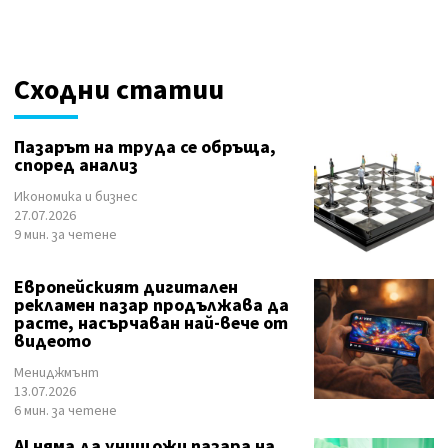
Сходни статии
Пазарът на труда се обръща,
според анализ
Икономика и бизнес
27.07.2026
9 мин. за четене
Европейският дигитален
рекламен пазар продължава да
расте, насърчаван най-вече от
видеото
Мениджмънт
13.07.2026
6 мин. за четене
AI няма да унищожи пазара на