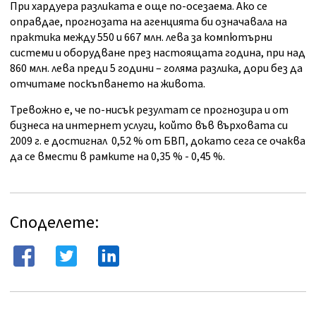
При хардуера разликата е още по-осезаема. Ако се
оправдае, прогнозата на агенцията би означавала на
практика между 550 и 667 млн. лева за компютърни
системи и оборудване през настоящата година, при над
860 млн. лева преди 5 години – голяма разлика, дори без да
отчитаме поскъпването на живота.
Тревожно е, че по-нисък резултат се прогнозира и от
бизнеса на интернет услуги, който във върховата си
2009 г. е достигнал 0,52 % от БВП, докато сега се очаква
да се вмести в рамките на 0,35 % - 0,45 %.
Споделете: