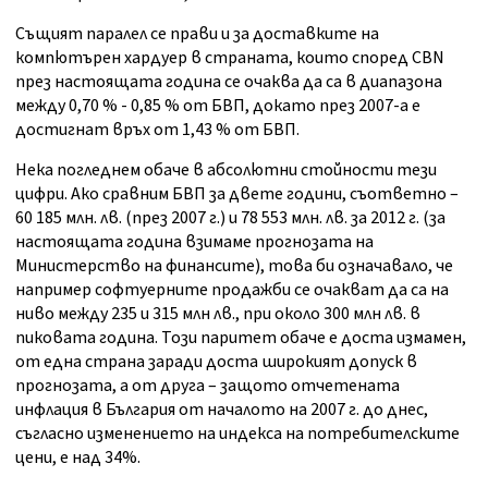
Същият паралел се прави и за доставките на
компютърен хардуер в страната, които според CBN
през настоящата година се очаква да са в диапазона
между 0,70 % - 0,85 % от БВП, докато през 2007-а е
достигнат връх от 1,43 % от БВП.
Нека погледнем обаче в абсолютни стойности тези
цифри. Ако сравним БВП за двете години, съответно –
60 185 млн. лв. (през 2007 г.) и 78 553 млн. лв. за 2012 г. (за
настоящата година взимаме прогнозата на
Министерство на финансите), това би означавало, че
например софтуерните продажби се очакват да са на
ниво между 235 и 315 млн лв., при около 300 млн лв. в
пиковата година. Този паритет обаче е доста измамен,
от една страна заради доста широкият допуск в
прогнозата, а от друга – защото отчетената
инфлация в България от началото на 2007 г. до днес,
съгласно изменението на индекса на потребителските
цени, е над 34%.