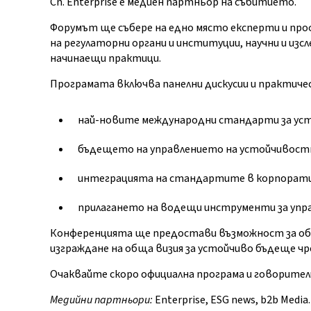
Сп. Enterprise е медиен партньор на събитието.
Форумът ще събере на едно място експерти и пр
на регулаторни органи и институции, научни и изс
начинаещи практици.
Програмата включва панелни дискусии и практичес
най-новите международни стандарти за уст
бъдещето на управлението на устойчивостт
интеграцията на стандартите в корпорат
прилагането на водещи инструменти за упр
Конференцията ще предостави възможност за обм
изграждане на обща визия за устойчиво бъдеще 
Очаквайте скоро официална програма и говорител
Медийни партньори:
Enterprise, ESG news, b2b Media.