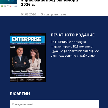
управление през октомври
2026 г.
04.08.2026
5 мин. за четене
ПЕЧАТНОТО ИЗДАНИЕ
ENTERPRISE е прецизно
таргетирано B2B печатно
издание за практически бизнес
и интелигентно управление.
БЮЛЕТИН