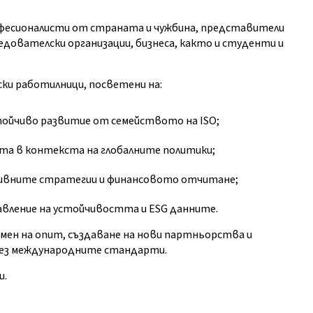
офесионалисти от страната и чужбина, представители
ледователски организации, бизнеса, както и студенти и
ки работилници, посветени на:
ойчиво развитие от семейството на ISO;
а в контекста на глобалните политики;
ивните стратегии и финансовото отчитане;
авление на устойчивостта и ESG данните.
ен на опит, създаване на нови партньорства и
чрез международните стандарти.
и.