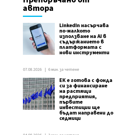
автора
LinkedIn насърчава
по-малкото
използване на AI в
съдържанието в
платформата с
нови инструменти
07.08.2026
6 мин. за четене
ЕК е готова с фонда
си за финансиране
на растящи
предприятия,
първите
инвестиции ще
бъдат направени до
седмици