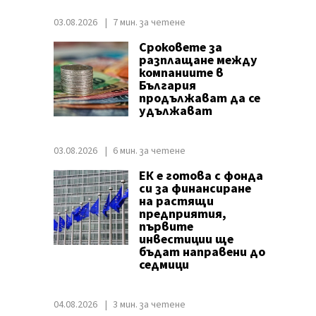
03.08.2026
7 мин. за четене
Сроковете за
разплащане между
компаниите в
България
продължават да се
удължават
03.08.2026
6 мин. за четене
ЕК е готова с фонда
си за финансиране
на растящи
предприятия,
първите
инвестиции ще
бъдат направени до
седмици
04.08.2026
3 мин. за четене