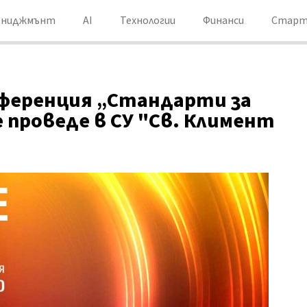
ениджмънт
AI
Технологии
Финанси
Старт
ференция „Стандарти за
 проведе в СУ "Св. Климент