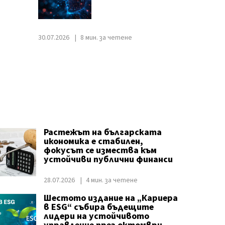
30.07.2026
8 мин. за четене
Растежът на българската
икономика е стабилен,
фокусът се измества към
устойчиви публични финанси
28.07.2026
4 мин. за четене
Шестото издание на „Кариера
в ESG“ събира бъдещите
лидери на устойчивото