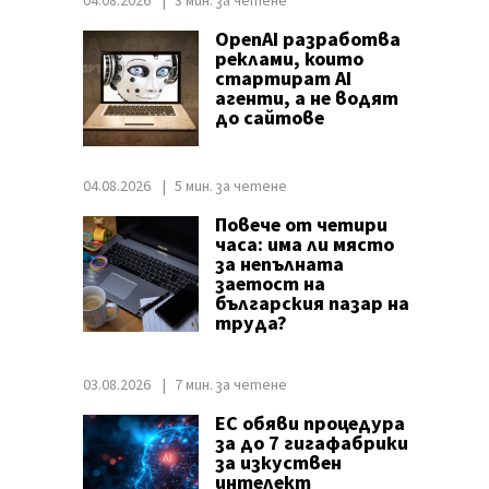
04.08.2026
3 мин. за четене
OpenAI разработва
реклами, които
стартират AI
агенти, а не водят
до сайтове
04.08.2026
5 мин. за четене
Повече от четири
часа: има ли място
за непълната
заетост на
българския пазар на
труда?
03.08.2026
7 мин. за четене
ЕС обяви процедура
за до 7 гигафабрики
за изкуствен
интелект