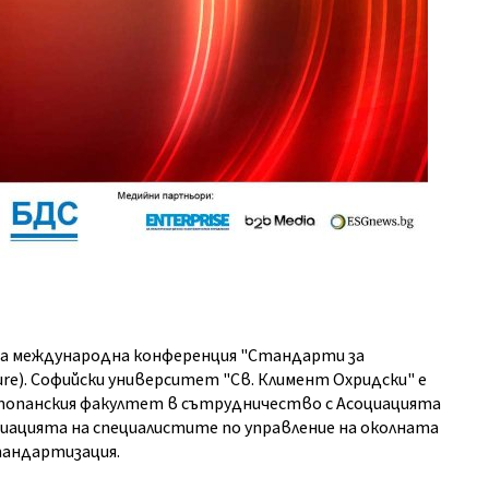
ата международна конференция "Стандарти за
ture). Софийски университет "Св. Климент Охридски" е
Стопанския факултет в сътрудничество с Асоциацията
циацията на специалистите по управление на околната
тандартизация.