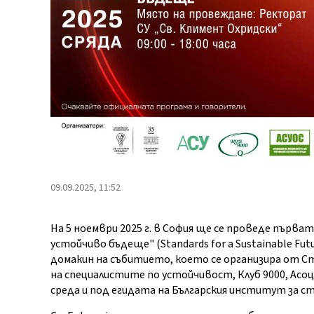
09.09.2025, 11:52
На 5 ноември 2025 г. в София ще се проведе първ
устойчиво бъдеще" (Standards for a Sustainable Fu
домакин на събитието, което се организира от 
на специалистите по устойчивост, Клуб 9000, Асо
среда и под егидата на Българския институт за с