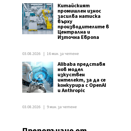
Китайският
промишлен износ
засилва натиска
върху
производителите в
Централна и
Източна Европа
03.08.2026
16 мин. за четене
Alibaba представя
нов модел
изкуствен
интелект, за да се
конкурира с OpenAI
и Anthropic
03.08.2026
9 мин. за четене
Препоръчано от