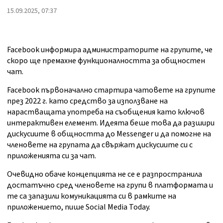
15.09.2025, 07:37
Facebook информира администраторите на групите, че
скоро ще премахне функционалността за общностен
чат.
Facebook първоначално стартира чатовете на групите
през 2022 г. като средство за използване на
нарастващата употреба на съобщения като ключов
интерактивен елемент. Идеята беше това да разшири
дискусиите в общността до Messenger и да помогне на
членовете на групата да свържат дискусиите си с
приложенията си за чат.
Очевидно обаче концепцията не се е разпространила
достатъчно сред членовете на групи в платформата и
те са запазили комуникацията си в рамките на
приложението, пише Social Media Today.