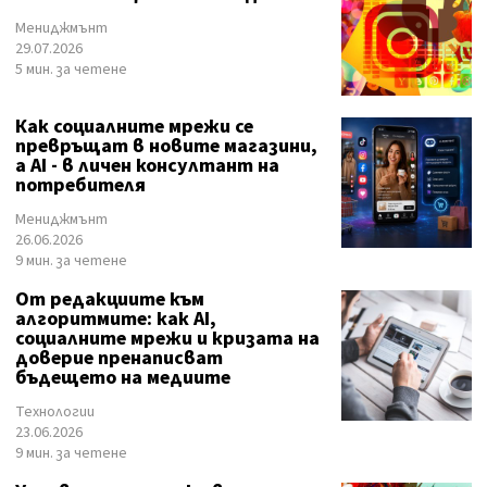
Мениджмънт
29.07.2026
5 мин. за четене
Как социалните мрежи се
превръщат в новите магазини,
а AI - в личен консултант на
потребителя
Мениджмънт
26.06.2026
9 мин. за четене
От редакциите към
алгоритмите: как AI,
социалните мрежи и кризата на
доверие пренаписват
бъдещето на медиите
Технологии
23.06.2026
9 мин. за четене