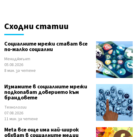
Сходни статии
Социалните мрежи стават все
по-малко социални
Мениджмънт
05.08.2026
8 мин. за четене
Измамите в социалните мрежи
подкопават доверието към
брандовете
Технологии
07.08.2026
11 мин. за четене
Meta все още има най-широк
обхват в социалните медии