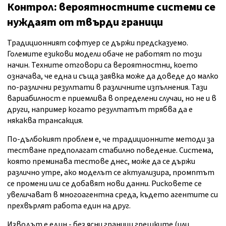
Контрол: вероятностните системи се
нуждаят от твърди граници
Традиционният софтуер се държи предсказуемо.
Големите езикови модели обаче не работят по този
начин. Техните отговори са вероятностни, което
означава, че една и съща заявка може да доведе до малко
по-различни резултати в различните изпълнения. Тази
вариабилност е приемлива в определени случаи, но не и в
други, например когато резултатът трябва да е
някаква трансакция.
По-дълбокият проблем е, че традиционните методи за
тестване предполагат стабилно поведение. Система,
която преминава тестове днес, може да се държи
различно утре, ако моделът се актуализира, промптът
се промени или се добавят нови данни. Рисковете се
увеличават в многоагентна среда, където агентите си
прехвърлят работа един на друг.
Изводът е един - без ясни граници грешките (или