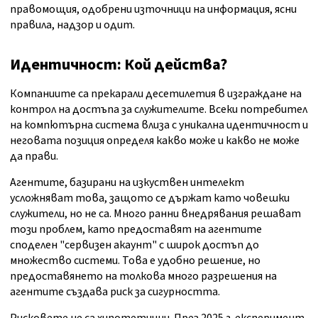
правомощия, одобрени източници на информация, ясни
правила, надзор и одит.
Идентичност: Кой действа?
Компаниите са прекарали десетилетия в изграждане на
контрол на достъпа за служителите. Всеки потребител
на компютърна система влиза с уникална идентичност и
неговата позиция определя какво може и какво не може
да прави.
Агентите, базирани на изкуствен интелект
усложняват това, защото се държат като човешки
служители, но не са. Много ранни внедрявания решават
този проблем, като предоставят на агентите
споделен "сервизен акаунт" с широк достъп до
множество системи. Това е удобно решение, но
предоставянето на толкова много разрешения на
агентите създава риск за сигурността.