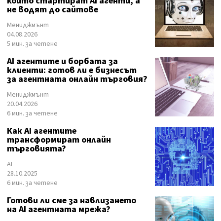
които стартират AI агенти, а
не водят до сайтове
Мениджмънт
04.08.2026
5 мин. за четене
AI агентите и борбата за
клиенти: готов ли е бизнесът
за агентната онлайн търговия?
Мениджмънт
20.04.2026
6 мин. за четене
Как AI агентите
трансформират онлайн
търговията?
AI
28.10.2025
6 мин. за четене
Готови ли сме за навлизането
на AI агентната мрежа?