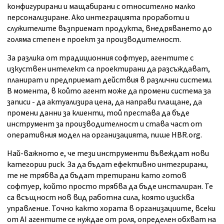
конфигурирани и мащабирани с относително малко
персонализиране. Ако интеграцията проработи и
служителите възприемат продукта, внедряването до
голяма степен е проект за производителност.
За разлика от традиционния софтуер, агентите с
изкуствен интелект са проектирани да разсъждават,
планират и предприемат действия в различни системи.
В момента, в който агент може да промени система за
записи - да актуализира цена, да направи плащане, да
промени данни за клиенти, той престава да бъде
инструмент за производителност и става част от
оперативния модел на организацията, пише HBR.org.
Най-важното е, че тези инструменти въвеждат нови
категории риск. За да бъдат ефективно интегрирани,
те не трябва да бъдат третирани като готов
софтуер, който просто трябва да бъде инсталиран. Те
са всъщност нов вид работна сила, която изисква
управление. Точно както хората в организациите, всеки
от AI агентите се нуждае от роля, определен обхват на