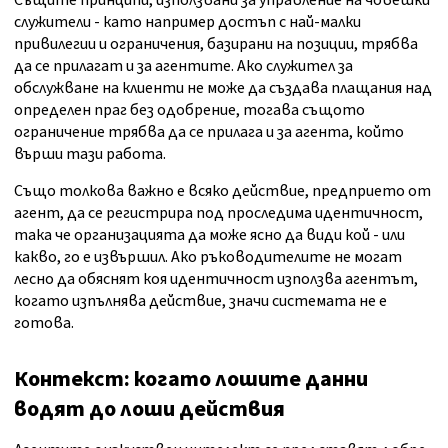
Същите принципи, използвани за управление на човешки
служители - като например достъп с най-малки
привилегии и ограничения, базирани на позиции, трябва
да се прилагат и за агентите. Ако служител за
обслужване на клиенти не може да създава плащания над
определен праг без одобрение, тогава същото
ограничение трябва да се прилага и за агента, който
върши тази работа.
Също толкова важно е всяко действие, предприето от
агент, да се регистрира под проследима идентичност,
така че организацията да може ясно да види кой - или
какво, го е извършил. Ако ръководителите не могат
лесно да обяснят коя идентичност използва агентът,
когато изпълнява действие, значи системата не е
готова.
Контекст: когато лошите данни
водят до лоши действия