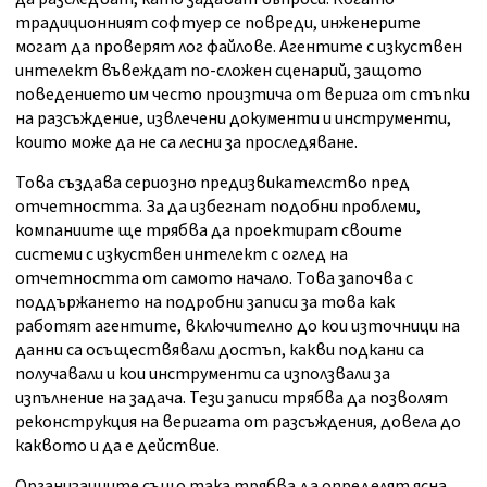
традиционният софтуер се повреди, инженерите
могат да проверят лог файлове. Агентите с изкуствен
интелект въвеждат по-сложен сценарий, защото
поведението им често произтича от верига от стъпки
на разсъждение, извлечени документи и инструменти,
които може да не са лесни за проследяване.
Това създава сериозно предизвикателство пред
отчетността. За да избегнат подобни проблеми,
компаниите ще трябва да проектират своите
системи с изкуствен интелект с оглед на
отчетността от самото начало. Това започва с
поддържането на подробни записи за това как
работят агентите, включително до кои източници на
данни са осъществявали достъп, какви подкани са
получавали и кои инструменти са използвали за
изпълнение на задача. Тези записи трябва да позволят
реконструкция на веригата от разсъждения, довела до
каквото и да е действие.
Организациите също така трябва да определят ясна