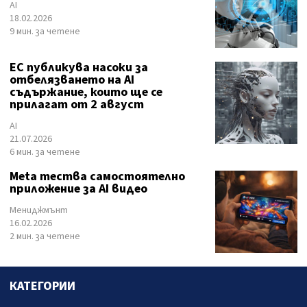
AI
18.02.2026
9 мин. за четене
ЕС публикува насоки за
отбелязването на AI
съдържание, които ще се
прилагат от 2 август
AI
21.07.2026
6 мин. за четене
Meta тества самостоятелно
приложение за AI видео
Мениджмънт
16.02.2026
2 мин. за четене
КАТЕГОРИИ