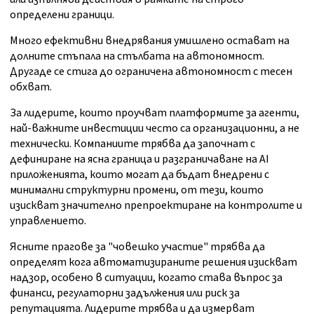
определени граници.
Много ефективни внедрявания умишлено остават на
долните стъпала на стълбата на автономност.
Другаде се стига до ограничена автономност с тесен
обхват.
За лидерите, които проучват платформите за агенти,
най-важните инвестиции често са организационни, а не
технически. Компаниите трябва да започнат с
дефиниране на ясна граница и разграничаване на AI
приложенията, които могат да бъдат внедрени с
минимални структурни промени, от тези, които
изискват значително препроектиране на контролите и
управлението.
Ясните прагове за "човешко участие" трябва да
определят кога автоматизираните решения изискват
надзор, особено в ситуации, когато става въпрос за
финанси, регулаторни задължения или риск за
репутацията. Лидерите трябва и да измерват