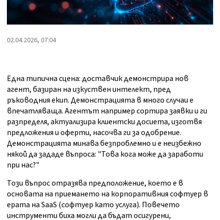
02.04.2026, 07:04
Една типична сцена: доставчик демонстрира нов
агент, базиран на изкуствен интелект, пред
ръководния екип. Демонстрацията в много случаи е
впечатляваща. Агентът например сортира заявки и ги
разпределя, актуализира клиентски досиета, изготвя
предложения и оферти, насочва ги за одобрение.
Демонстрацията минава безпроблемно и е неизбежно
някой да зададе въпроса: "Това кога може да заработи
при нас?"
Този въпрос отразява предположение, което е в
основата на приемането на корпоративния софтуер в
ерата на SaaS (софтуер като услуга). Повечето
инструменти биха могли да бъдат осигурени,