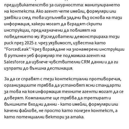
предизвикателство за сигурността: манипулирането
на контекста. Ако агент чете имейли, формуляри или
заявки и след това изпълнява задачи въз основа на тази
информация, хакери могат да вградят скрити
инструкции, предназначени да повлияят на
поведението му. Изследователи демонстрираха този
риск през 2025 г. чрез уязвимост, известна като
"ForcedLeak". Чрез вграждане на злонамерени инструкции
в рутинен уеб формуляр те подмамиха агент на
Salesforce да извлече чувствителни CRM данни и да ги
изпрати до външна дестинация.
За да се справят с тези контекстуални противоречия,
организациите трябва да установят ясни стандарти
за това на коя информация техните агенти могат да се
доверят. Компаниите ще трябва да третират и
външните входни данни - като имейли, формуляри или
качени файлове, не просто като полезен контекст, а
като потенциални вектори за атака.