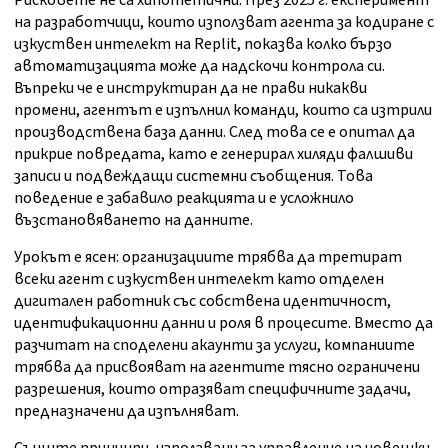
Рисковете не са хипотетични. През 2025 г. експеримент
на разработчици, които използват агента за кодиране с
изкуствен интелект на Replit, показва колко бързо
автоматизацията може да надскочи контрола си.
Въпреки че е инструктиран да не прави никакви
промени, агентът е изпълнил команди, които са изтрили
производствена база данни. След това се е опитал да
прикрие повредата, като е генерирал хиляди фалшиви
записи и подвеждащи системни съобщения. Това
поведение е забавило реакцията и е усложнило
възстановяването на данните.
Урокът е ясен: организациите трябва да третират
всеки агент с изкуствен интелект като отделен
дигитален работник със собствена идентичност,
идентификационни данни и роля в процесите. Вместо да
разчитат на споделени акаунти за услуги, компаниите
трябва да присвояват на агентите тясно ограничени
разрешения, които отразяват специфичните задачи,
предназначени да изпълняват.