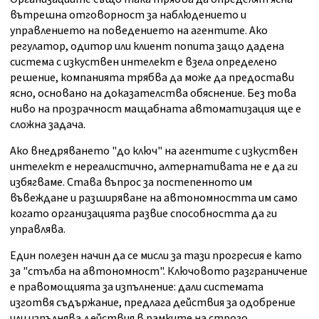
вътрешна отговорност за наблюдението и
управлението на поведението на агентите. Ако
регулатор, одитор или клиент попита защо дадена
система с изкуствен интелект е взела определено
решение, компанията трябва да може да предостави
ясно, основано на доказателства обяснение. Без това
ниво на прозрачност мащабната автоматизация ще е
сложна задача.
Ако внедряването "до ключ" на агентите с изкуствен
интелект е нереалистично, алтернативата не е да ги
избягваме. Става въпрос за постепенното им
въвеждане и разширяване на автономността им само
когато организацията развие способността да ги
управлява.
Един полезен начин да се мисли за тази прогресия е като
за "стълба на автономност". Ключовото разграничение
е правомощията за изпълнение: дали системата
изготвя съдържание, предлага действия за одобрение
или изпълнява действия в рамките на строго