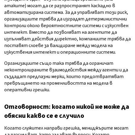
атаките) могат да се разпространят каскадно в
автоматизирана система. За да управляват този риск,
организациите трябва да изградят детерминистични
контроли около вероятностните системи с изкуствен
интелект. Вместо да позволяват на агентите да
изпълняват действия директно, компаниите трябва да
поставят слоеве за валидиране между модела на
изкуствения интелект и операционните системи.
Организациите също така трябва да ограничат
неконтролираните взаимодействия между агенти и да
създадат предпазни мерки, които предотвратяват
превръщането на променливостта на модела в
оперативни грешки.
Отговорност: когато никой не може да
обясни какво се е случило
Когато служител направи грешка, мениджърите могат
да разследват, като задават въпроси. Когато