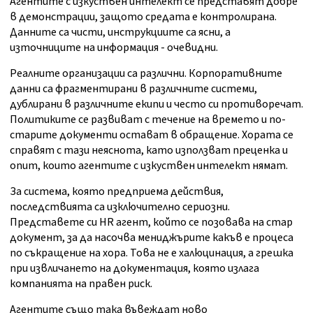
Агентите с изкуствен интелект се представят добре
в демонстрации, защото средата е контролирана.
Данните са чисти, инструкциите са ясни, а
източниците на информация - очевидни.
Реалните организации са различни. Корпоративните
данни са фрагментирани в различните системи,
дублирани в различните екипи и често си противоречат.
Политиките се развиват с течение на времето и по-
старите документи остават в обращение. Хората се
справят с тази неяснота, като използват преценка и
опит, които агентите с изкуствен интелект нямат.
За система, която предприема действия,
последствията са изключително сериозни.
Представете си HR агент, който се позовава на стар
документ, за да насочва мениджърите какъв е процеса
по съкращение на хора. Това не е халюцинация, а грешка
при извличането на документация, която излага
компанията на правен риск.
Агентите също така въвеждат ново