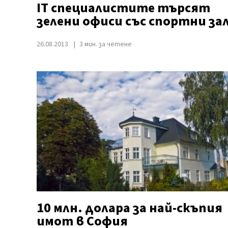
IT специалистите търсят
зелени офиси със спортни за
26.08.2013
3 мин. за четене
10 млн. долара за най-скъпия
имот в София