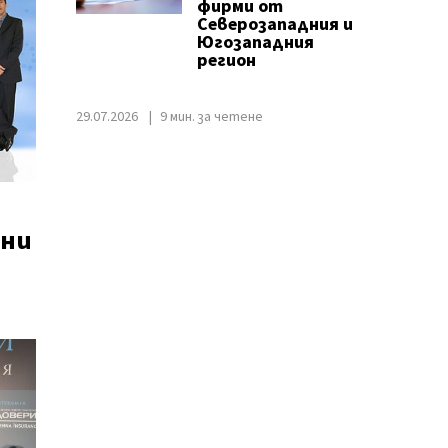
фирми от
Северозападния и
Югозападния
регион
29.07.2026
9 мин. за четене
лни