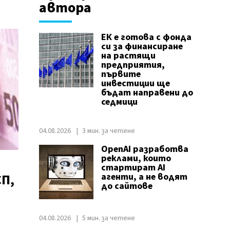
автора
ЕК е готова с фонда
си за финансиране
на растящи
предприятия,
първите
инвестиции ще
бъдат направени до
седмици
04.08.2026
3 мин. за четене
OpenAI разработва
реклами, които
стартират AI
СП,
агенти, а не водят
до сайтове
04.08.2026
5 мин. за четене