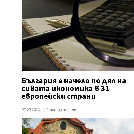
България е начело по дял на
сивата икономика в 31
европейски страни
07.05.2013
5 мин. за четене