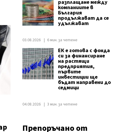
разплащане между
компаниите в
България
продължават да се
удължават
03.08.2026
6 мин. за четене
ЕК е готова с фонда
си за финансиране
на растящи
предприятия,
първите
инвестиции ще
бъдат направени до
седмици
04.08.2026
3 мин. за четене
ар
Препоръчано от