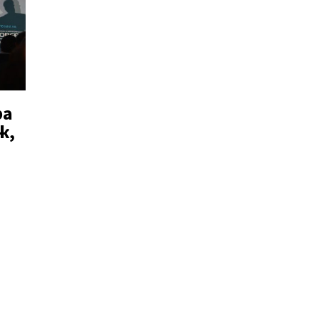
ра
ж,