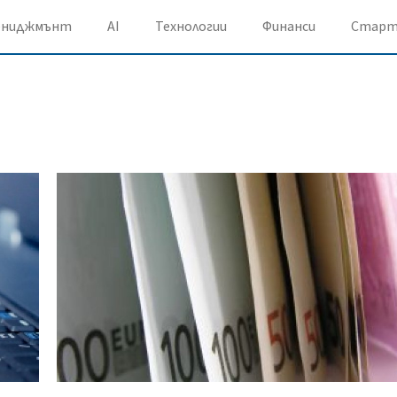
ениджмънт
AI
Технологии
Финанси
Старт