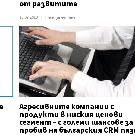
от развитите
25.07.2013
4 мин. за четене
е
Агресивните компании с
продукти в ниския ценови
сегмент – с големи шансове за
пробив на българския CRM паз