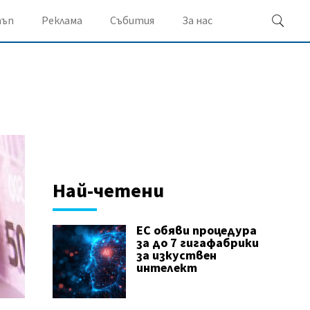
ъп
Реклама
Събития
За нас
Най-четени
ЕС обяви процедура
за до 7 гигафабрики
за изкуствен
интелект