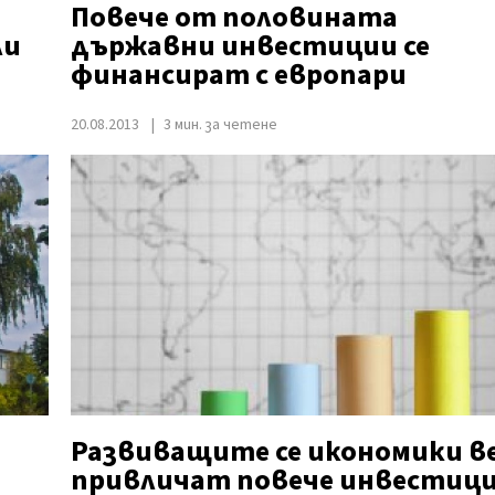
Повече от половината
ли
държавни инвестиции се
финансират с европари
20.08.2013
3 мин. за четене
Развиващите се икономики в
привличат повече инвестиц