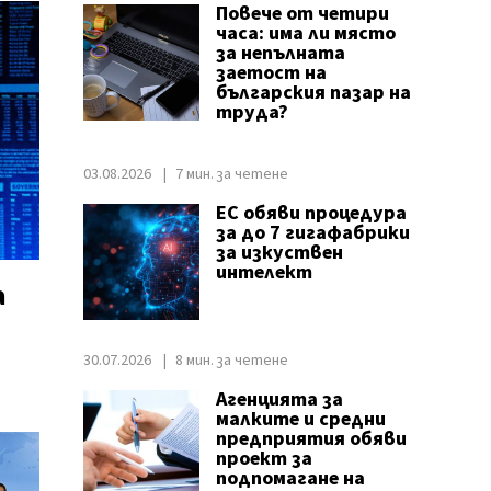
Повече от четири
часа: има ли място
за непълната
заетост на
българския пазар на
труда?
03.08.2026
7 мин. за четене
ЕС обяви процедура
за до 7 гигафабрики
за изкуствен
интелект
а
30.07.2026
8 мин. за четене
Агенцията за
малките и средни
предприятия обяви
проект за
подпомагане на