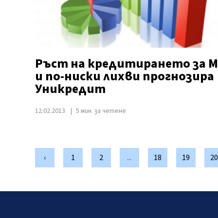
Ръст на кредитирането за 
и по-ниски лихви прогнозира
Уникредит
12.02.2013
5 мин. за четене
‹
1
2
...
18
19
20