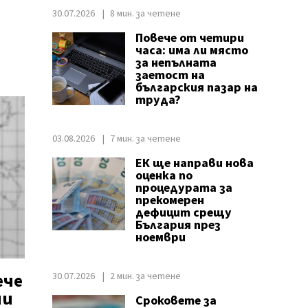
30.07.2026
8 мин. за четене
Повече от четири
часа: има ли място
за непълната
заетост на
българския пазар на
труда?
03.08.2026
7 мин. за четене
ЕК ще направи нова
оценка по
процедурата за
прекомерен
дефицит срещу
България през
ноември
ече
30.07.2026
2 мин. за четене
ии
Сроковете за