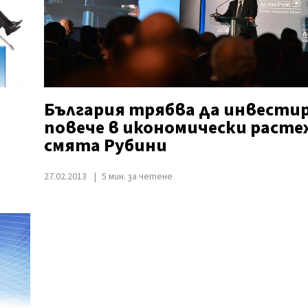
България трябва да инвести
повече в икономически расте
т
смята Рубини
27.02.2013
5 мин. за четене