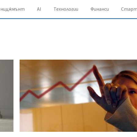
ениджмънт
AI
Технологии
Финанси
Старт