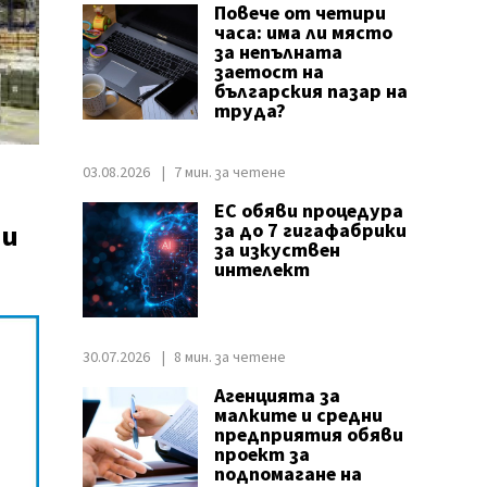
Повече от четири
часа: има ли място
за непълната
заетост на
българския пазар на
труда?
03.08.2026
7 мин. за четене
ЕС обяви процедура
ти
за до 7 гигафабрики
за изкуствен
интелект
30.07.2026
8 мин. за четене
Агенцията за
малките и средни
предприятия обяви
проект за
подпомагане на