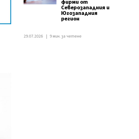
фирми от
Северозападния и
Югозападния
регион
29.07.2026
9 мин. за четене