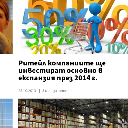
Ритейл компаниите ще
а
инвестират основно в
експанзия през 2014 г.
28.10.2013
3 мин. за четене