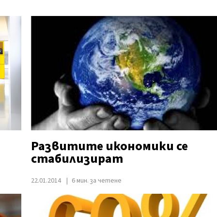
Развитите икономики се
стабилизират
22.01.2014
6 мин. за четене