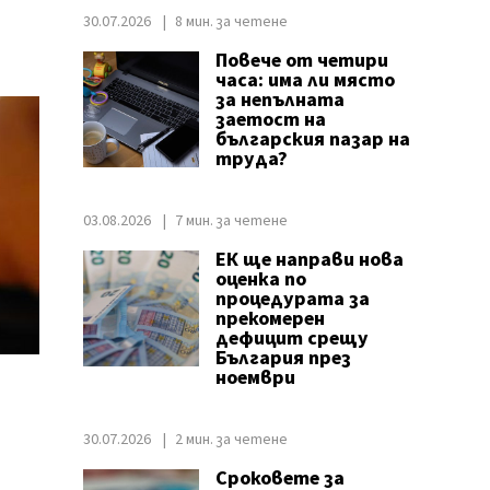
30.07.2026
8 мин. за четене
Повече от четири
часа: има ли място
за непълната
заетост на
българския пазар на
труда?
03.08.2026
7 мин. за четене
ЕК ще направи нова
оценка по
процедурата за
прекомерен
дефицит срещу
България през
ноември
30.07.2026
2 мин. за четене
Сроковете за