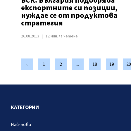
БСК: България подобрява
експортните си позиции,
нуждае се от продуктова
стратегия
26.08.2013
12 мин. за четене
‹
1
2
...
18
19
20
КАТЕГОРИИ
Най-нови