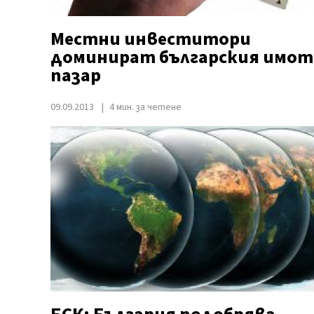
Местни инвеститори
доминират българския имот
пазар
09.09.2013
4 мин. за четене