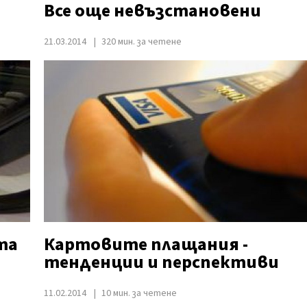
Все още невъзстановени
21.03.2014
320 мин. за четене
та
Картовите плащания -
тенденции и перспективи
11.02.2014
10 мин. за четене