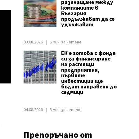
разплащане между
компаниите в
България
продължават да се
удължават
03.08.2026
6 мин. за четене
ЕК е готова с фонда
си за финансиране
на растящи
предприятия,
първите
инвестиции ще
бъдат направени до
седмици
04.08.2026
3 мин. за четене
Препоръчано от