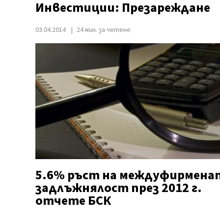
Инвестиции: Презареждане
03.04.2014
24 мин. за четене
5.6% ръст на междуфирмена
задлъжнялост през 2012 г.
отчете БСК