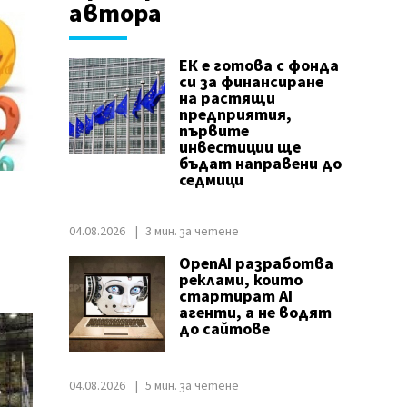
автора
ЕК е готова с фонда
си за финансиране
на растящи
предприятия,
първите
инвестиции ще
бъдат направени до
седмици
04.08.2026
3 мин. за четене
OpenAI разработва
реклами, които
стартират AI
агенти, а не водят
до сайтове
04.08.2026
5 мин. за четене