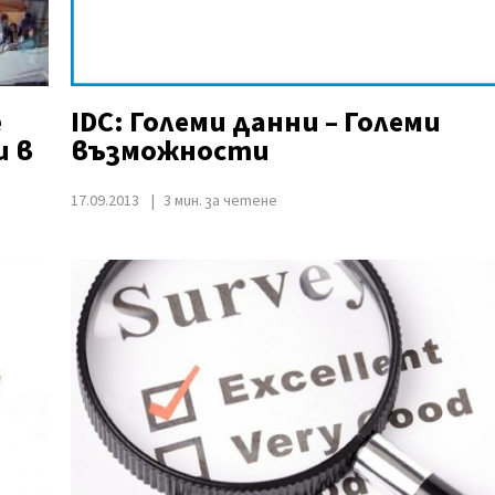
е
IDC: Големи данни – Големи
и в
възможности
17.09.2013
3 мин. за четене