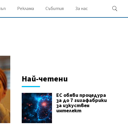
ъп
Реклама
Събития
За нас
Най-четени
ЕС обяви процедура
за до 7 гигафабрики
за изкуствен
интелект