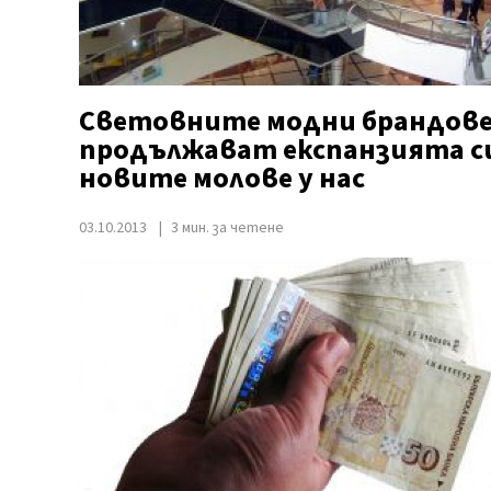
Световните модни брандов
продължават експанзията с
новите молове у нас
03.10.2013
3 мин. за четене