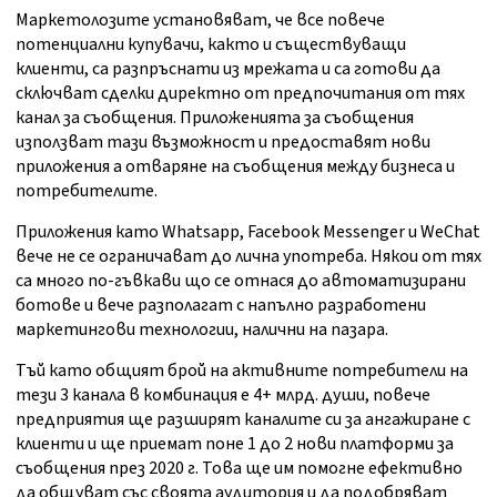
Маркетолозите установяват, че все повече
потенциални купувачи, както и съществуващи
клиенти, са разпръснати из мрежата и са готови да
сключват сделки директно от предпочитания от тях
канал за съобщения. Приложенията за съобщения
използват тази възможност и предоставят нови
приложения а отваряне на съобщения между бизнеса и
потребителите.
Приложения като Whatsapp, Facebook Messenger и WeChat
вече не се ограничават до лична употреба. Някои от тях
са много по-гъвкави що се отнася до автоматизирани
ботове и вече разполагат с напълно разработени
маркетингови технологии, налични на пазара.
Тъй като общият брой на активните потребители на
тези 3 канала в комбинация е 4+ млрд. души, повече
предприятия ще разширят каналите си за ангажиране с
клиенти и ще приемат поне 1 до 2 нови платформи за
съобщения през 2020 г. Това ще им помогне ефективно
да общуват със своята аудитория и да подобряват