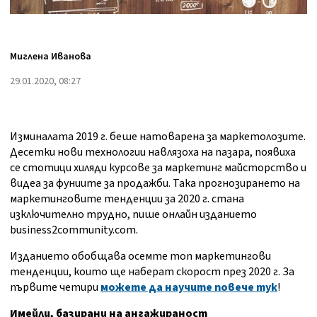
Миглена Иванова
29.01.2020, 08:27
Изминалата 2019 г. беше натоварена за маркетолозите.
Десетки нови технологии навлязоха на пазара, появиха
се стотици хиляди курсове за маркетинг майсторство и
видеа за фуниите за продажби. Така прогнозирането на
маркетинговите тенденции за 2020 г. стана
изключително трудно, пише онлайн изданието
business2community.com.
Изданието обобщава осемте топ маркетингови
тенденции, които ще наберат скорост през 2020 г. За
първите четири
можете да научите повече тук
!
Имейли, базирани на ангажираност