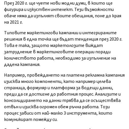
През 2020 г. ще чуете нови модни думи, в които ще
фигурира и изкуствен интелект. Тези възможности
обаче няма да изпълнят своите обещания, поне до края
на 2021 г.
Типовите маркетингови кампании и интегрираните
решения в една точка ще бъдат тенденция през 2020 г.
Това е така, защото маркетолозите виждат
затруднение в маркетинговите операции поради
количеството работа, необходимо за изпълнение на
дадена кампания.
Например, провеждането на платена рекламна кампания
изисква много компоненти, като например целева
страница, формуляр и платформа за водещи данни,
преди да се достигне до работния процес. Анализите и
консолидирането на данни трябва да се осъществява
отвън и изисква огромен обем ръчна работа. Този
процес зависи от най-малко 3 инструмента, които
комуникират помежду си.