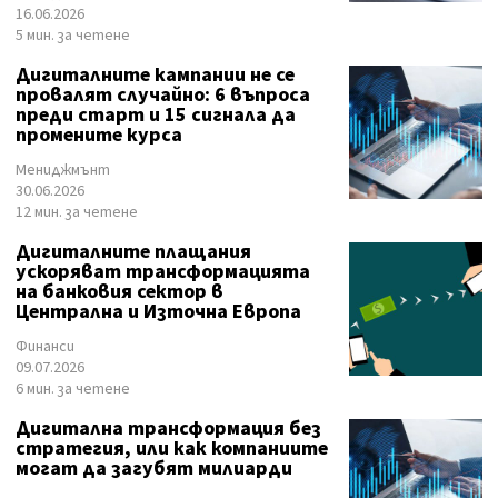
16.06.2026
5 мин. за четене
Дигиталните кампании не се
провалят случайно: 6 въпроса
преди старт и 15 сигнала да
промените курса
Мениджмънт
30.06.2026
12 мин. за четене
Дигиталните плащания
ускоряват трансформацията
на банковия сектор в
Централна и Източна Европа
Финанси
09.07.2026
6 мин. за четене
Дигитална трансформация без
стратегия, или как компаниите
могат да загубят милиарди