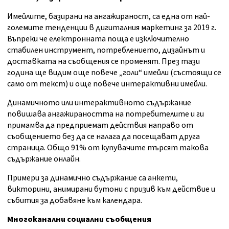
Имейлите, базирани на ангажираност, са една от най-
големите тенденции в дигиталния маркетинг за 2019 г.
Въпреки че електронната поща е изключително
стабилен инструмент, потреблението, дизайнът и
доставката на съобщения се променят. През тази
година ще видим още повече „голи“ имейли (състоящи се
само от текст) и още повече интерактивни имейли.
Динамичното или интерактивното съдържание
повишава ангажираността на потребителите и ги
примамва да предприемат действия направо от
съобщението без да се налага да посещават друга
страница. Общо 91% от купувачите търсят такова
съдържание онлайн.
Примери за динамично съдържание са анкети,
викторини, анимирани бутони с призив към действие и
събития за добавяне към календара.
Многоканални социални съобщения