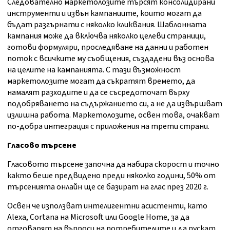
Следователно маркетолозите търсят консолидирани
инструменти и извън кампаниите, които могат да
бъдат разгърнати с няколко кликвания. Шаблонната
кампания може да включва няколко целеви страници,
готови формуляри, проследяване на данни и работен
поток с всичките му съобщения, създадени въз основа
на целите на кампанията. С тази възможност
маркетолозите могат да съкратят времето, да
намалят разходите и да се съсредоточат върху
подобряването на съдържанието си, а не да извършват
излишна работа. Маркетолозите, освен това, очакват
по-добра интеграция с приложения на трети страни.
Гласово търсене
Гласовото търсене започна да набира скорост и точно
както беше предвидено преди няколко години, 50% от
търсенията онлайн ще се базират на глас през 2020 г.
Освен че използват интелигентни асистенти, като
Alexa, Cortana на Microsoft или Google Home, за да
отговарят на въпроси на потребителите и да пускат