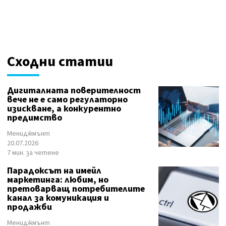
Сходни статии
Дигиталната поверителност
вече не е само регулаторно
изискване, а конкурентно
предимство
Мениджмънт
20.07.2026
7 мин. за четене
Парадоксът на имейл
маркетинга: любим, но
претоварващ потребителите
канал за комуникация и
продажби
Мениджмънт