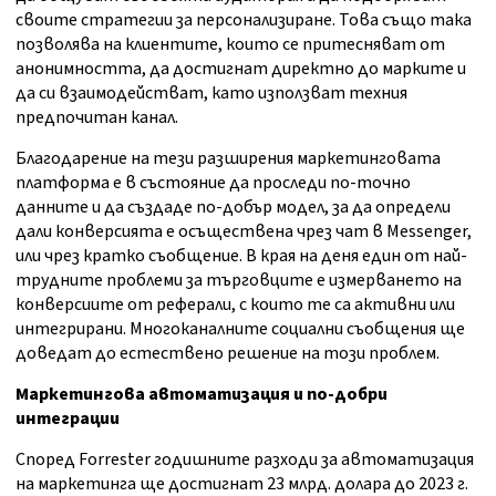
своите стратегии за персонализиране. Това също така
позволява на клиентите, които се притесняват от
анонимността, да достигнат директно до марките и
да си взаимодействат, като използват техния
предпочитан канал.
Благодарение на тези разширения маркетинговата
платформа е в състояние да проследи по-точно
данните и да създаде по-добър модел, за да определи
дали конверсията е осъществена чрез чат в Messenger,
или чрез кратко съобщение. В края на деня един от най-
трудните проблеми за търговците е измерването на
конверсиите от реферали, с които те са активни или
интегрирани. Многоканалните социални съобщения ще
доведат до естествено решение на този проблем.
М
аркетингова автоматизация и по-добри
интеграции
Според Forrester годишните разходи за автоматизация
на маркетинга ще достигнат 23 млрд. долара до 2023 г.