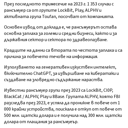
През последното тримесечие на 2023 г. 1 353 случаи с
рансъмуер са от групите LockBit, Play, ALPHV и
активната група Toufan, посочват от компанията.
Основен извод от доклада е, че рансъмуерът остава
основна заплаха за големи и средни бизнеси, както и за
държавния сектор и сектора по здравеопазване.
Крадците на данни са втората по честота заплаха и са
причина за повечето течове на информация.
Използването на генеративен изкуствен интелект,
включително ChatGPT, за извършване на кибератаки и
създаване на зловредно съдържание нараства.
Известни рансъмуер групи през 2023 са LockBit, Cl0P,
BlackCat / ALPHV, Play и 8Base. Групата ALPHV, която FBI
разследва през 2023, е успяла да проникне в повече от 1
000 крайни устройства, поискала е откуп от повече от
500 млн. щатски долара и е получила над 300 млн. щатски
долара от плащания за рансъмуеър.