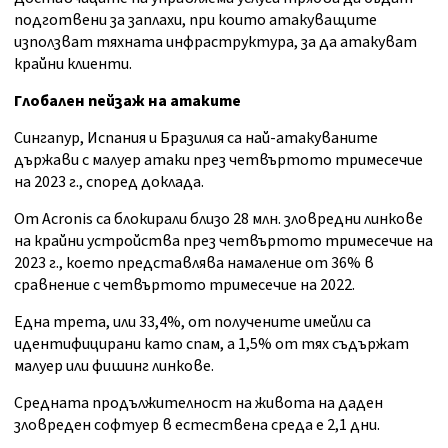
подготвени за заплахи, при които атакуващите
използват тяхната инфраструктура, за да атакуват
крайни клиенти.
Глобален пейзаж на атаките
Сингапур, Испания и Бразилия са най-атакуваните
държави с малуер атаки през четвъртото тримесечие
на 2023 г., според доклада.
От Acronis са блокирали близо 28 млн. зловредни линкове
на крайни устройства през четвъртото тримесечие на
2023 г., което представлява намаление от 36% в
сравнение с четвъртото тримесечие на 2022.
Една трета, или 33,4%, от получените имейли са
идентифицирани като спам, а 1,5% от тях съдържат
малуер или фишинг линкове.
Средната продължителност на живота на даден
зловреден софтуер в естествена среда е 2,1 дни.