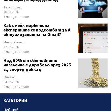
Технологии
10.07.2026
7 мин. за четене
Как имейл маркетинг
експертите се подготвят за AI
актуализацията на Gmail?
Мениджмънт
17.02.2026
4 мин. за четене
Над 60% от световното
население е дарявало през 2025
г., според доклад
Финанси
04.06.2026
4 мин. за четене
КАТЕГОРИИ
Най-нови