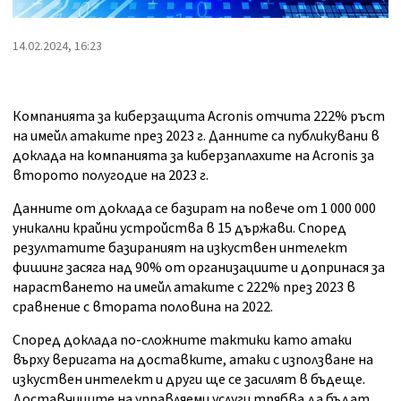
14.02.2024, 16:23
Компанията за киберзащита Acronis отчита 222% ръст
на имейл атаките през 2023 г. Данните са публикувани в
доклада на компанията за киберзаплахите на Acronis за
второто полугодие на 2023 г.
Данните от доклада се базират на повече от 1 000 000
уникални крайни устройства в 15 държави. Според
резултатите базираният на изкуствен интелект
фишинг засяга над 90% от организациите
и допринася за
нарастването на имейл атаките с 222% през 2023 в
сравнение с втората половина на 2022.
Според доклада по-сложните тактики като атаки
върху веригата на доставките, атаки с използване на
изкуствен интелект и други ще се засилят в бъдеще.
Доставчиците на управляеми услуги трябва да бъдат