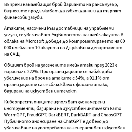
Въпреки намаляващия брой варианти на рансъмуеър,
бизнесите продължават да губят данни и да търпят
финансови загуби.
Атаките, насочени към доставчици на управляеми
услуги, се увеличават. Уязвимостта на имейл акаунта в
облака на Microsoft доведе до компрометирането на 60
000 имейла от 10 акаунта на Държавния департамент
на САЩ.
Общият брой на засечените имейл атаки през 2023 е
нараснал с 222%. При организациите се наблюдава
увеличение на броя на атаките с 54%, а 91.1% от
организациите са се сблъсквали с фишинг атаки,
базирани на изкуствен интелект.
Киберпрестъпниците използват злонамерени
инструменти, базирани на изкуствен интелект като
WormGPT, FraudGPT, DarkBERT, DarkBART and ChaosGPT.
Публичното анонсиране на ChatGPT е довело до
увеличаване на употребата на генеративен изкуствен