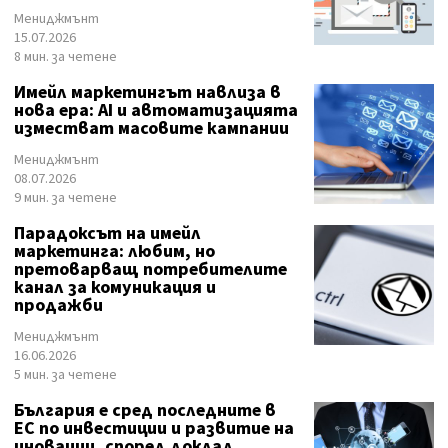
Мениджмънт
15.07.2026
8 мин. за четене
Имейл маркетингът навлиза в
нова ера: AI и автоматизацията
изместват масовите кампании
Мениджмънт
08.07.2026
9 мин. за четене
Парадоксът на имейл
маркетинга: любим, но
претоварващ потребителите
канал за комуникация и
продажби
Мениджмънт
16.06.2026
5 мин. за четене
България е сред последните в
ЕС по инвестиции и развитие на
иновации, според доклад