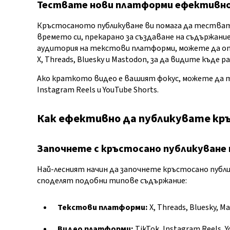
Тествате нови платформи ефективн
Кръстосаното публикуване ви помага да тествате
времето си, прекарано за създаване на съдържани
аудитория на текстови платформи, можете да о
X, Threads, Bluesky и Mastodon, за да видите къде 
Ако краткото видео е вашият фокус, можете да т
Instagram Reels и YouTube Shorts.
Как ефективно да публикувате кр
Започнете с кръстосано публикуване
Най-лесният начин да започнете кръстосано публи
споделят подобни типове съдържание:
Текстови платформи:
X, Threads, Bluesky, M
Видео платформи:
TikTok, Instagram Reels, 