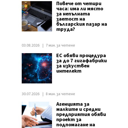
Повече от четири
часа: има ли място
за непълната
заетост на
българския пазар на
труда?
03.08.2026
7 мин. за четене
ЕС обяви процедура
за до 7 гигафабрики
за изкуствен
интелект
30.07.2026
8 мин. за четене
Агенцията за
малките и средни
предприятия обяви
проект за
подпомагане на