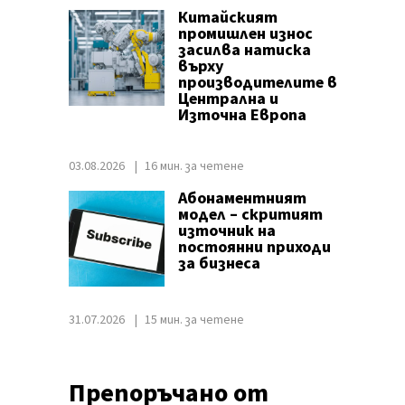
Китайският
промишлен износ
засилва натиска
върху
производителите в
Централна и
Източна Европа
03.08.2026
16 мин. за четене
Абонаментният
модел – скритият
източник на
постоянни приходи
за бизнеса
31.07.2026
15 мин. за четене
Препоръчано от