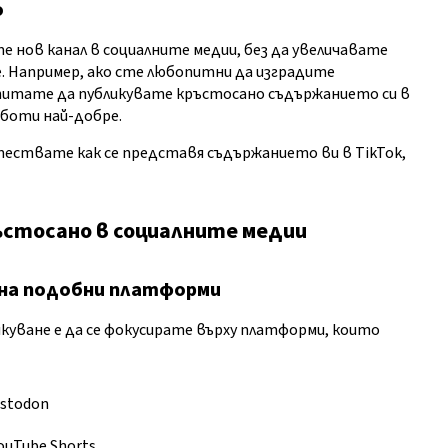
о
 нов канал в социалните медии, без да увеличавате
е. Например, ако сте любопитни да изградите
питате да публикувате кръстосано съдържанието си в
работи най-добре.
ествате как се представя съдържанието ви в TikTok,
ъстосано в социалните медии
 на подобни платформи
куване е да се фокусирате върху платформи, които
astodon
YouTube Shorts