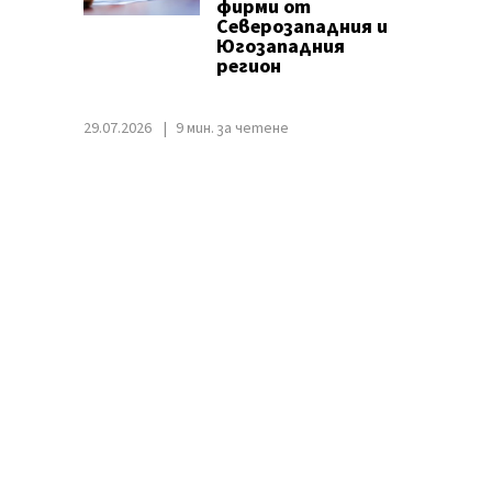
фирми от
Северозападния и
Югозападния
регион
29.07.2026
9 мин. за четене