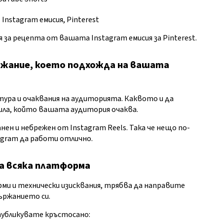
:
Instagram емисия, Pinterest
за рецепта от вашата Instagram емисия за Pinterest.
ржание, което подхожда на вашата
тура и очаквания на аудиторията. Каквото и да
ила, който вашата аудитория очаква.
ен и небрежен от Instagram Reels. Така че нещо по-
tagram да работи отлично.
а всяка платформа
ми и технически изисквания, трябва да направите
държанието си.
публикувате кръстосано: