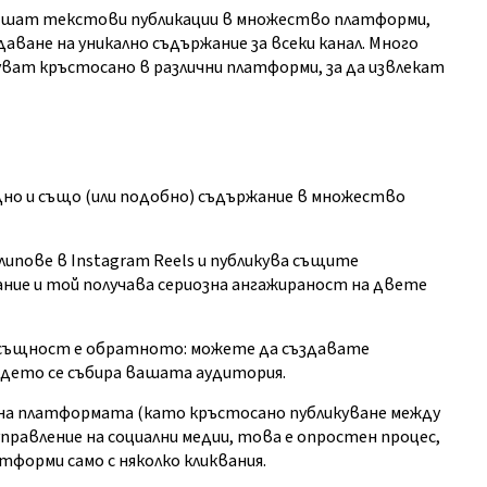
 пишат текстови публикации в множество платформи,
даване на уникално съдържание за всеки канал. Много
уват кръстосано в различни платформи, за да извлекат
но и също (или подобно) съдържание в множество
ипове в Instagram Reels и публикува същите
жание и той получава сериозна ангажираност на двете
всъщност е обратното: можете да създавате
където се събира вашата аудитория.
 на платформата (като кръстосано публикуване между
 управление на социални медии, това е опростен процес,
тформи само с няколко кликвания.