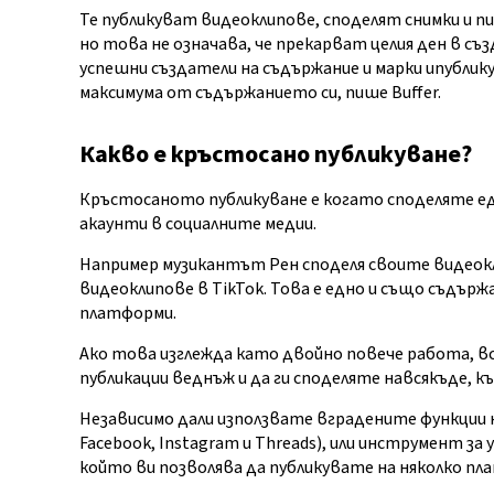
Те публикуват видеоклипове, споделят снимки и
но това не означава, че прекарват целия ден в съз
успешни създатели на съдържание и марки ипублик
максимума от съдържанието си, пише Buffer.
Какво е кръстосано публикуване?
Кръстосаното публикуване е когато споделяте ед
акаунти в социалните медии.
Например музикантът Рен споделя своите видеокл
видеоклипове в TikTok. Това е едно и също съдър
платформи.
Ако това изглежда като двойно повече работа, 
публикации веднъж и да ги споделяте навсякъде, 
Независимо дали използвате вградените функции
Facebook, Instagram и Threads), или инструмент за
който ви позволява да публикувате на няколко пла