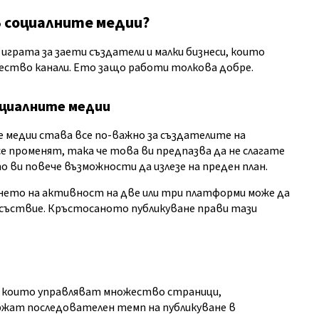
 социалните медии?
грата за заети създатели и малки бизнеси, които
ство канали. Ето защо работи толкова добре.
оциалните медии
 медии става все по-важно за създателите на
 променят, така че това ви предпазва да не слагате
о ви повече възможности да излезе на преден план.
ането на активност на две или три платформи може да
исъствие. Кръстосаното публикуване прави тази
и, които управляват множество страници,
ржат последователен темп на публикуване в