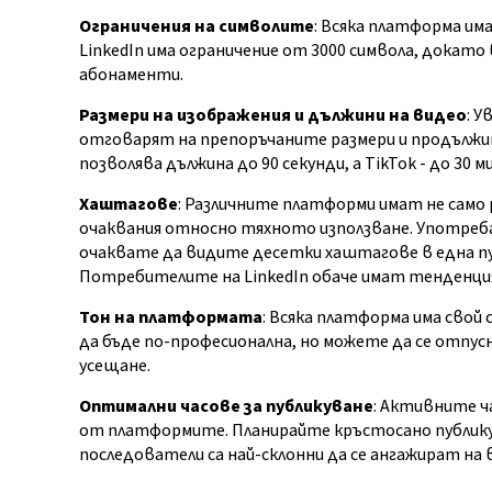
Ограничения на символите
: Всяка платформа им
LinkedIn има ограничение от 3000 символа, докато
абонаменти.
Размери на изображения и дължини на видео
: 
отговарят на препоръчаните размери и продължит
позволява дължина до 90 секунди, а TikTok - до 30 м
Хаштагове
: Различните платформи имат не само
очаквания относно тяхното използване. Употреба
очаквате да видите десетки хаштагове в една п
Потребителите на LinkedIn обаче имат тенденция
Тон на платформата
: Всяка платформа има свой 
да бъде по-професионална, но можете да се отпус
усещане.
Оптимални часове за публикуване
: Активните ч
от платформите. Планирайте кръстосано публик
последователи са най-склонни да се ангажират на