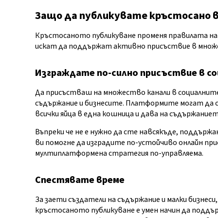
Защо да публикувате кръстосано в
Кръстосаното публикуване променя правилата на и
искат да поддържат активно присъствие в множе
Изграждате по-силно присъствие в с
Да присъстваш на множество канали в социалните
съдържание и бизнесите. Платформите могат да се
всички яйца в една кошница и дава на съдържаниет
Въпреки че не е нужно да сте навсякъде, поддърж
ви помогне да изградите по-устойчиво онлайн пр
мултиплатформена стратегия по-управляема.
Спестявате време
За заети създатели на съдържание и малки бизнес
кръстосаното публикуване е умен начин да поддъ