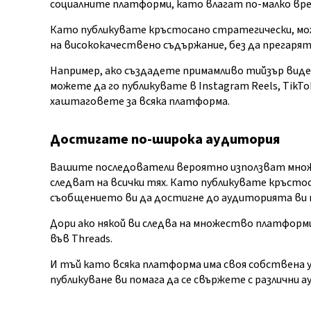
социалните платформи, като влагат по-малко вре
Като публикувате кръстосано стратегически, мо
на висококачествено съдържание, без да прегарят
Например, ако създадете примамливо тийзър видео
можете да го публикувате в Instagram Reels, TikTo
хаштаговете за всяка платформа.
Достигате по-широка аудитория
Вашите последователи вероятно използват множе
следват на всички тях. Като публикувате кръст
съобщението ви да достигне до аудиторията ви 
Дори ако някой ви следва на множество платформи,
във Threads.
И тъй като всяка платформа има своя собствена 
публикуване ви помага да се свържете с различни