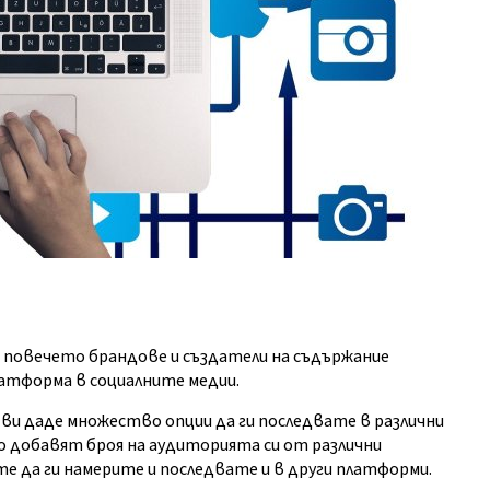
е повечето брандове и създатели на съдържание
атформа в социалните медии.
 ви даде множество опции да ги последвате в различни
о добавят броя на аудиторията си от различни
те да ги намерите и последвате и в други платформи.