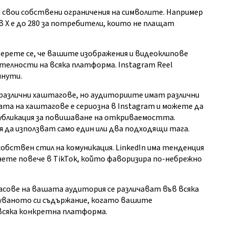
а свои собствени ограничения на символите. Например
 в X е до 280 за потребители, които не плащат
Уверете се, че вашите изображения и видеоклипове
елности на всяка платформа. Instagram Reel
инути.
 различни хаштагове, но аудиториите имат различни
та на хаштагове е сериозна в Instagram и можете да
убликация за повишаване на откриваемостта.
 да използват само един или два подходящи тага.
собствен стил на комуникация. LinkedIn има тенденция
нете повече в TikTok, който фаворизира по-небрежно
асове на вашата аудитория се различават във всяка
уваното си съдържание, когато вашите
 всяка конкретна платформа.