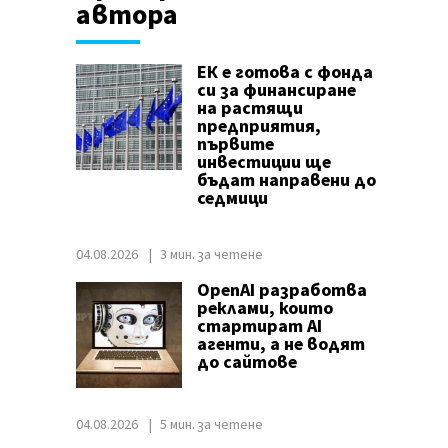
автора
ЕК е готова с фонда
си за финансиране
на растящи
предприятия,
първите
инвестиции ще
бъдат направени до
седмици
04.08.2026
3 мин. за четене
OpenAI разработва
реклами, които
стартират AI
агенти, а не водят
до сайтове
04.08.2026
5 мин. за четене