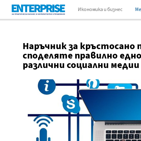
Икономика и бизнес
М
Наръчник за кръстосано п
споделяте правилно едно
различни социални медии