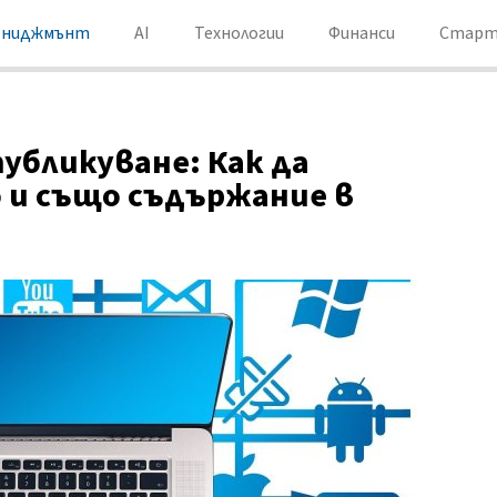
ениджмънт
AI
Технологии
Финанси
Старт
убликуване: Как да
 и също съдържание в