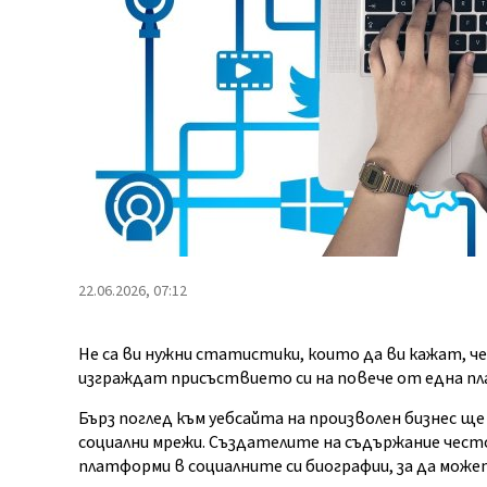
22.06.2026, 07:12
Не са ви нужни статистики, които да ви кажат, ч
изграждат присъствието си на повече от една пл
Бърз поглед към уебсайта на произволен бизнес ще
социални мрежи. Създателите на съдържание чест
платформи в социалните си биографии, за да може