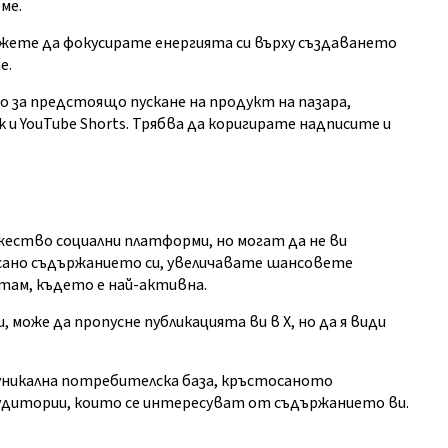
ме.
жете да фокусирате енергията си върху създаването
е.
 за предстоящо пускане на продукт на пазара,
k и YouTube Shorts. Трябва да коригирате надписите и
ство социални платформи, но могат да не ви
осано съдържанието си, увеличавате шансовете
там, където е най-активна.
 може да пропусне публикацията ви в X, но да я види
уникална потребителска база, кръстосаното
 аудитории, които се интересуват от съдържанието ви.