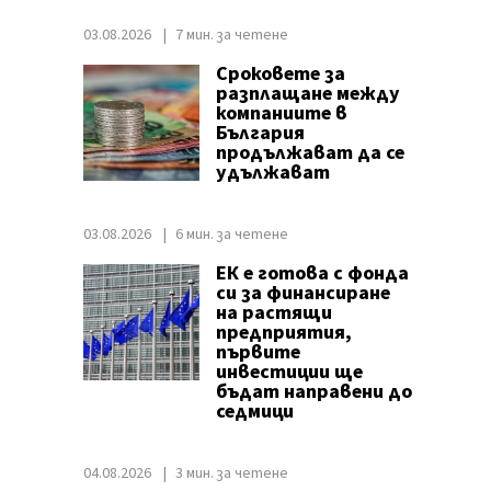
03.08.2026
7 мин. за четене
Сроковете за
разплащане между
компаниите в
България
продължават да се
удължават
03.08.2026
6 мин. за четене
ЕК е готова с фонда
си за финансиране
на растящи
предприятия,
първите
инвестиции ще
бъдат направени до
седмици
04.08.2026
3 мин. за четене