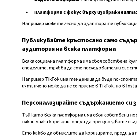
Платформи с фокус върху изображенията
Например можете лесно да адаптирате публикация 
Публикувайте кръстосано само съдъ
аудитория на всяка платформа
Всяка социална платформа има своя собствена кул
споделите, трябва да сте последователни със ст
Например TikTok има тенденция да бъде по-спонтан
изтънчено може да не се приеме в TikTok, но в Ins
Персонализирайте съдържанието си з
Тъй като всяка платформа има свои собствени нор
някои малки корекции, преди да преизползвате съ
Ето какво да обмислите да коригирате, преди да 