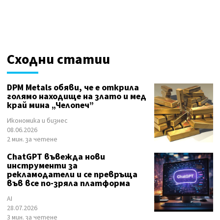
Сходни статии
DPM Metals обяви, че е открила
голямо находище на злато и мед
край мина „Челопеч”
Икономика и бизнес
08.06.2026
2 мин. за четене
ChatGPT въвежда нови
инструменти за
рекламодатели и се превръща
във все по-зряла платформа
AI
28.07.2026
3 мин. за четене