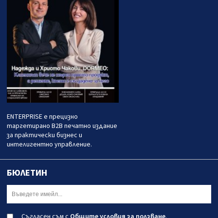
ENTERPRISE е прецизно
таргетирано B2B печатно издание
за практически бизнес и
интелигентно управление.
БЮЛЕТИН
Съгласен съм с
Общите условия за ползване
.