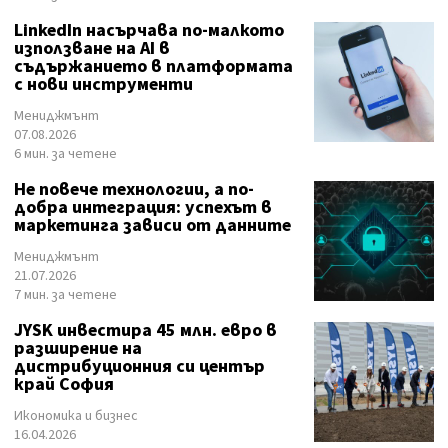
LinkedIn насърчава по-малкото
използване на AI в
съдържанието в платформата
с нови инструменти
Мениджмънт
07.08.2026
6 мин. за четене
Не повече технологии, а по-
добра интеграция: успехът в
маркетинга зависи от данните
Мениджмънт
21.07.2026
7 мин. за четене
JYSK инвестира 45 млн. евро в
разширение на
дистрибуционния си център
край София
Икономика и бизнес
16.04.2026