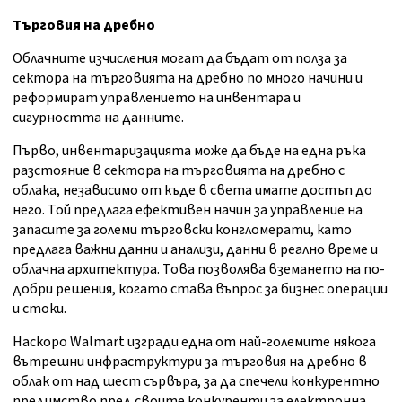
Търговия на дребно
Облачните изчисления могат да бъдат от полза за
сектора на търговията на дребно по много начини и
реформират управлението на инвентара и
сигурността на данните.
Първо, инвентаризацията може да бъде на една ръка
разстояние в сектора на търговията на дребно с
облака, независимо от къде в света имате достъп до
него. Той предлага ефективен начин за управление на
запасите за големи търговски конгломерати, като
предлага важни данни и анализи, данни в реално време и
облачна архитектура. Това позволява вземането на по-
добри решения, когато става въпрос за бизнес операции
и стоки.
Наскоро Walmart изгради една от най-големите някога
вътрешни инфраструктури за търговия на дребно в
облак от над шест сървъра, за да спечели конкурентно
предимство пред своите конкуренти за електронна