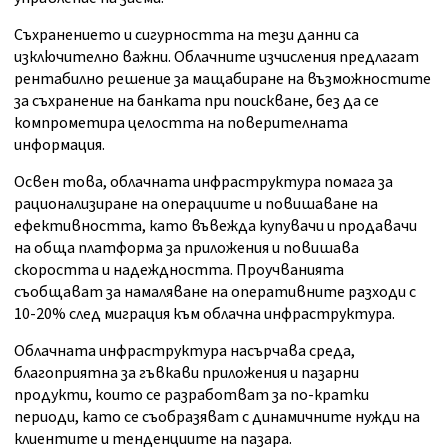
Съхранението и сигурността на тези данни са
изключително важни. Облачните изчисления предлагат
рентабилно решение за мащабиране на възможностите
за съхранение на банката при поискване, без да се
компрометира целостта на поверителната
информация.
Освен това, облачната инфраструктура помага за
рационализиране на операциите и повишаване на
ефективността, като въвежда купувачи и продавачи
на обща платформа за приложения и повишава
скоростта и надеждността. Проучванията
съобщават за намаляване на оперативните разходи с
10-20% след миграция към облачна инфраструктура.
Облачната инфраструктура насърчава среда,
благоприятна за гъвкави приложения и пазарни
продукти, които се разработват за по-кратки
периоди, като се съобразяват с динамичните нужди на
клиентите и тенденциите на пазара.