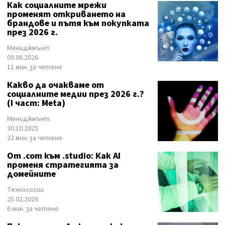
Как социалните мрежи
променят откриването на
брандове и пътя към покупката
през 2026 г.
Мениджмънт
09.06.2026
11 мин. за четене
Какво да очакваме от
социалните медии през 2026 г.?
(I част: Meta)
Мениджмънт
30.10.2025
22 мин. за четене
От .com към .studio: Как AI
променя стратегията за
домейните
Технологии
25.02.2026
6 мин. за четене