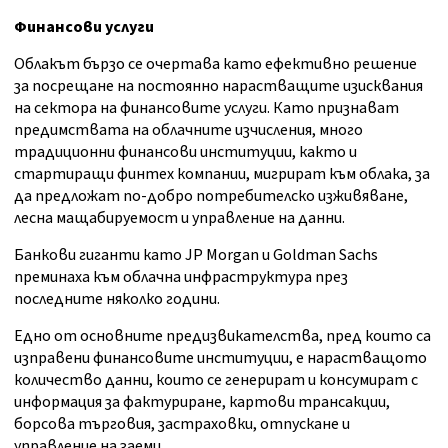
Финансови услуги
Облакът бързо се очертава като ефективно решение
за посрещане на постоянно нарастващите изисквания
на сектора на финансовите услуги. Като признават
предимствата на облачните изчисления, много
традиционни финансови институции, както и
стартиращи финтех компании, мигрират към облака, за
да предложат по-добро потребителско изживяване,
лесна мащабируемост и управление на данни.
Банкови гиганти като JP Morgan и Goldman Sachs
преминаха към облачна инфраструктура през
последните няколко години.
Едно от основните предизвикателства, пред които са
изправени финансовите институции, е нарастващото
количество данни, които се генерират и консумират с
информация за фактуриране, картови трансакции,
борсова търговия, застраховки, отпускане и
управление на заеми.