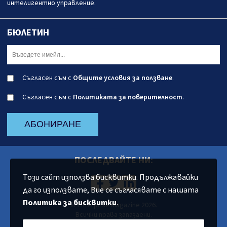
интелигентно управление.
БЮЛЕТИН
Съгласен съм с
Общите условия за ползване
.
Съгласен съм с
Политиката за поверителност
.
АБОНИРАНЕ
ПОСЛЕДВАЙТЕ НИ:
Този сайт използва бисквитки. Продължавайки
да го използвате, Вие се съгласявате с нашата
Политика за бисквитки
.
© Enterprise Magazine 2026.
Всички права запазаени.