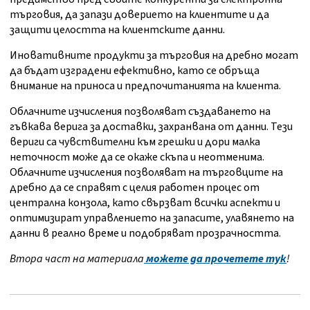
търговия, да запази доверието на клиентите и да
защити целостта на клиентските данни.
Иновативните продукти за търговия на дребно могат
да бъдат изградени ефективно, като се обръща
внимание на приноса и предпочитанията на клиента.
Облачните изчисления позволяват създаването на
гъвкава верига за доставки, захранвана от данни. Тези
вериги са чувствителни към грешки и дори малка
неточност може да се окаже скъпа и неотменима.
Облачните изчисления позволяват на търговците на
дребно да се справят с целия работен процес от
централна конзола, като свързват всички аспекти и
оптимизират управлението на запасите, улавянето на
данни в реално време и подобряват прозрачността.
Втора част на материала
можете да прочетете тук
!