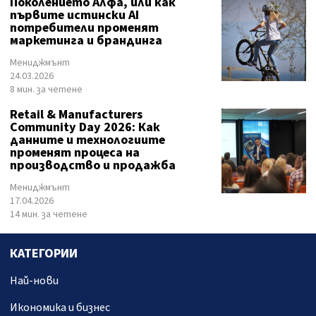
Поколението Алфа, или как
първите истински AI
потребители променят
маркетинга и брандинга
Мениджмънт
24.03.2026
8 мин. за четене
Retail & Manufacturers
Community Day 2026: Как
данните и технологиите
променят процеса на
производство и продажба
Мениджмънт
17.04.2026
14 мин. за четене
КАТЕГОРИИ
Най-нови
Икономика и бизнес