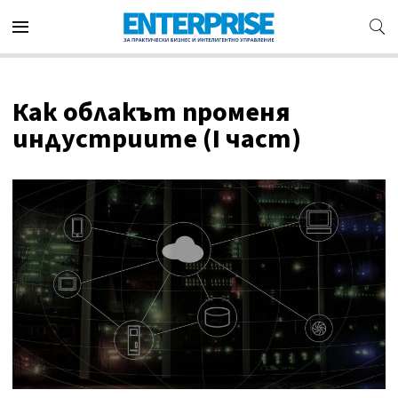
Как облакът променя
индустриите (I част)