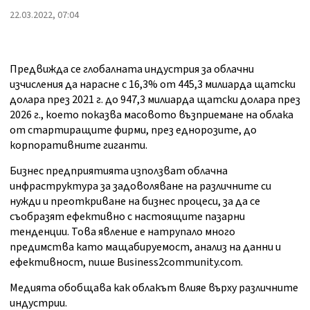
22.03.2022, 07:04
Предвижда се глобалната индустрия за облачни
изчисления да нарасне с 16,3% от 445,3 милиарда щатски
долара през 2021 г. до 947,3 милиарда щатски долара през
2026 г., което показва масовото възприемане на облака
от стартиращите фирми, през еднорозите, до
корпоративните гиганти.
Бизнес предприятията използват облачна
инфраструктура за задоволяване на различните си
нужди и преоткриване на бизнес процеси, за да се
съобразят ефективно с настоящите пазарни
тенденции. Това явление е натрупало много
предимства като мащабируемост, анализ на данни и
ефективност, пише Business2community.com.
Медията обобщава как облакът влияе върху различните
индустрии.