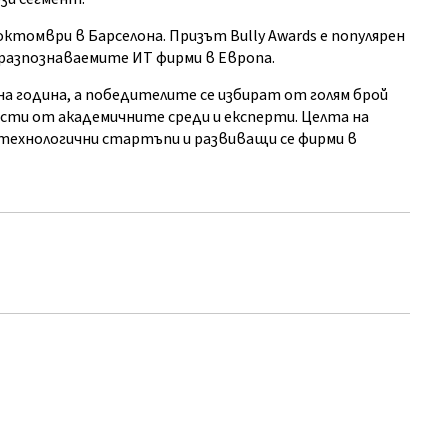
ктомври в Барселона. Призът Bully Awards е популярен
разпознаваемите ИТ фирми в Европа.
а година, а победителите се избират от голям брой
сти от академичните среди и експерти. Целта на
ехнологични стартъпи и развиващи се фирми в