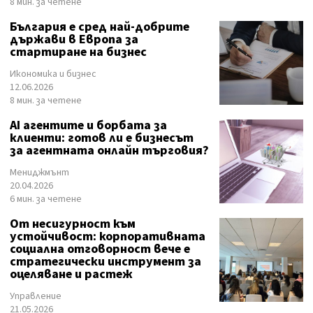
8 мин. за четене
България е сред най-добрите
държави в Европа за
стартиране на бизнес
Икономика и бизнес
12.06.2026
8 мин. за четене
AI агентите и борбата за
клиенти: готов ли е бизнесът
за агентната онлайн търговия?
Мениджмънт
20.04.2026
6 мин. за четене
От несигурност към
устойчивост: корпоративната
социална отговорност вече е
стратегически инструмент за
оцеляване и растеж
Управление
21.05.2026