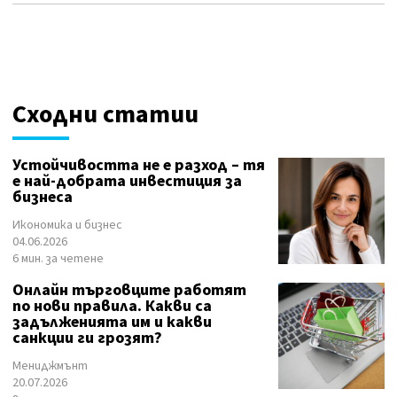
Сходни статии
Устойчивостта не е разход – тя
е най-добрата инвестиция за
бизнеса
Икономика и бизнес
04.06.2026
6 мин. за четене
Онлайн търговците работят
по нови правила. Какви са
задълженията им и какви
санкции ги грозят?
Мениджмънт
20.07.2026