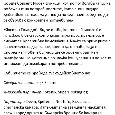
Google Consent Mode - функция, която позволява запис на
поведение на потребителите, като анонимизира
действията, т.е. има данни за поведението, без то да
се свързва с конкретен потребител.
Жюстин Томс добави, че това, което най-много ѝ е
липсвало в българското дигитално пространство, е
смелата и креативна комуникация. Малко са примерите с
качествено съдържание, което да остава, каза тя.
Според нея повече бизнеси ще се ориентират към
платформи, където има по-малка конкуренция и по-лесно
ще могат да ангажират потребителите.
Събитието се проведе със съдействието на:
Официален партньор
: Eskimi
Имиджови партньори
: Stenik, SuperHosting.bg
Партньори
: Devin, Spetema, Net Info, Българска
стопанска камара, Изпълнителна агенция за малките и
средни предприятия, Българска браншова камара за