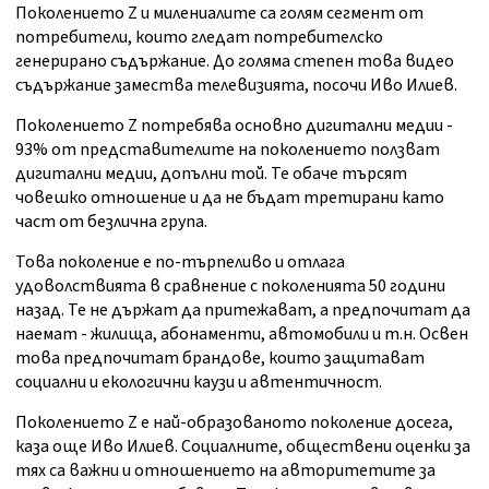
Поколението Z и милениалите са голям сегмент от
потребители, които гледат потребителско
генерирано съдържание. До голяма степен това видео
съдържание замества телевизията, посочи Иво Илиев.
Поколението Z потребява основно дигитални медии -
93% от представителите на поколението ползват
дигитални медии, допълни той. Те обаче търсят
човешко отношение и да не бъдат третирани като
част от безлична група.
Това поколение е по-търпеливо и отлага
удоволствията в сравнение с поколенията 50 години
назад. Те не държат да притежават, а предпочитат да
наемат - жилища, абонаменти, автомобили и т.н. Освен
това предпочитат брандове, които защитават
социални и екологични каузи и автентичност.
Поколението Z е най-образованото поколение досега,
каза още Иво Илиев. Социалните, обществени оценки за
тях са важни и отношението на авторитетите за