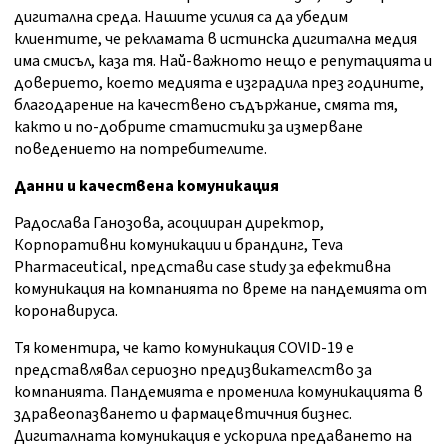
дигитална среда. Нашите усилия са да убедим
клиентите, че рекламата в истинска дигитална медия
има смисъл, каза тя. Най-важното нещо е репутацията и
доверието, което медията е изградила през годините,
благодарение на качествено съдържание, смята тя,
както и по-добрите статистики за измерване
поведението на потребителите.
Данни и качествена комуникация
Радослава Ганозова, асоцииран директор,
Корпоративни комуникации и брандинг, Teva
Pharmaceutical, представи case study за ефективна
комуникация на компанията по време на пандемията от
коронавируса.
Тя коментира, че като комуникация COVID-19 е
представлявал сериозно предизвикателство за
компанията. Пандемията е променила комуникацията в
здравеопазването и фармацевтичния бизнес.
Дигиталната комуникация е ускорила предаването на