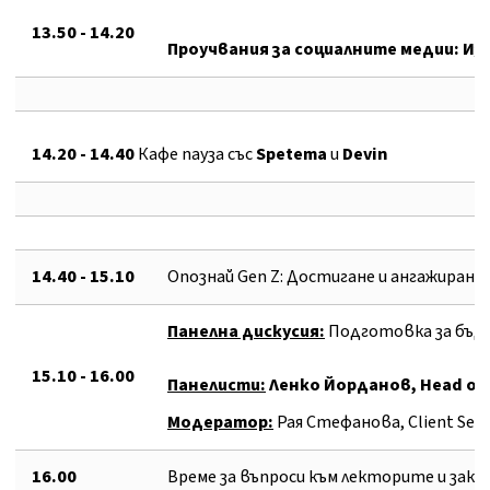
13.50
- 14.20
Проучвания за социалните медии: Из
1
4
.
20
-
14.40
Кафе пауза със
Spetema
и
Devin
14.40
- 15.10
Опознай Gen Z: Достигане и ангажиран
Панелна дискусия:
Подготовка за бъд
15.10
- 16.00
Панелисти:
Ленко Йорданов, Head of D
Модератор:
Рая Стефанова, Client Servi
16.00
Време за въпроси към лекторите и закр