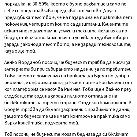
порядъка на 30-50%, което е бурно развитие и само по
себе си представлява предизвикателство. Друго
предизвикателство е, че на пазара има на практика пет
поколения, четири от които са дигитални. Клиентите
искат много дигитални услуги и техните желания са по-
бързи, отколкото компанията успява да удовлетвори
заради законодателството, а не заради технологиите,
каза още той.
Ленко Йорданов посочи, че бизнесът трябва да мисли за
алтернативи при събирането на данни за потребители.
Това, което е помогнало на банката да взема по-добри
решения, е информацията за клиентите и кой клиент от
коя платформа се насочва към нея. Това ще е важно през
следващата година заради пълното отпадане на
бисквитките на трети страни. Отделно кампаниите в
Google трябва да бъдат захранени с правилните данни,
защото бизнесите ще имат контрол на практика само
върху криейтива, подчерта той.
Той посочи, че бизнесите могат веднага да си включат