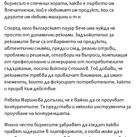
бизнесът е спечелил хората, какво е първото им
впечатление, кой е любимият им продукт, кои са
другите им любими магазини и т.н.
Според него българският пазар вече има нужда не
просто от динамични реклами. Задължително за
рекламите вече са отварянето на продукти,
автентични снимки, преди и след, реални отзиви,
проблеми и решение, отговори на въпроси, компилация
от професионално и генерирано от потребителите
съдържание, посочи Виктор Стоилов. Той добави, че
рекламите трябва да привличат внимание, да имат
елементи, които да фокусират потребителите, както
и призив към действие.
Ребека Маринова допълни, че е важно да се проучват
конкурентите. Тя представи и няколко инструмента за
проучване на конкуренцията.
Много често бизнесите забравят да гледат какво
правят лидерите в платформите, а това може да е