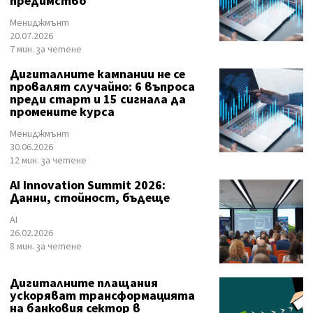
предимство
Мениджмънт
20.07.2026
7 мин. за четене
Дигиталните кампании не се
провалят случайно: 6 въпроса
преди старт и 15 сигнала да
промените курса
Мениджмънт
30.06.2026
12 мин. за четене
AI Innovation Summit 2026:
Данни, стойност, бъдеще
AI
26.02.2026
8 мин. за четене
Дигиталните плащания
ускоряват трансформацията
на банковия сектор в