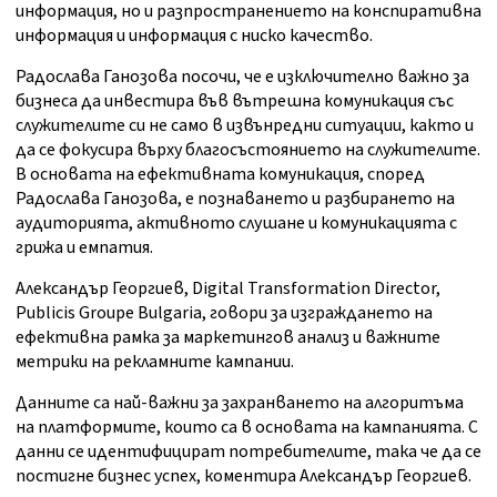
информация, но и разпространението на конспиративна
информация и информация с ниско качество.
Радослава Ганозова посочи, че е изключително важно за
бизнеса да инвестира във вътрешна комуникация със
служителите си не само в извънредни ситуации, както и
да се фокусира върху благосъстоянието на служителите.
В основата на ефективната комуникация, според
Радослава Ганозова, е познаването и разбирането на
аудиторията, активното слушане и комуникацията с
грижа и емпатия.
Александър Георгиев, Digital Transformation Director,
Publicis Groupe Bulgaria, говори за изграждането на
ефективна рамка за маркетингов анализ и важните
метрики на рекламните кампании.
Данните са най-важни за захранването на алгоритъма
на платформите, които са в основата на кампанията. С
данни се идентифицират потребителите, така че да се
постигне бизнес успех, коментира Александър Георгиев.