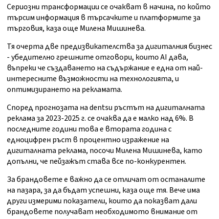
Сериозни трансформации се очакват в начина, по който
търсим информация в търсачките и платформите за
търговия, каза още Милена Мишинева.
Тя очерта две предизвикателства за дигиталния бизнес
- убедително грешните отговори, които AI дава,
въпреки че създаването на съдържание е една от най-
интересните възможности на технологията, и
оптимизирането на рекламата.
Според прогнозата на dentsu ръстът на дигиталната
реклама за 2023-2025 г. се очаква да е малко над 6%. В
последните години това е втората година с
едноцифрен ръст в процентно изражение на
дигиталната реклама, посочи Милена Мишинева, като
допълни, че пейзажът става все по-конкурентен.
За брандовете е важно да се отличат от останалите
на пазара, за да бъдат успешни, каза още тя. Вече има
други измерими показатели, които да показват дали
брандовете получават необходимото внимание от