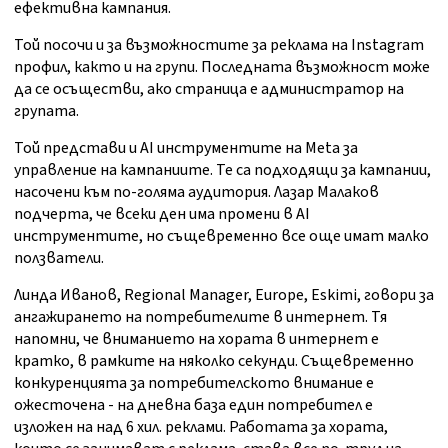
ефективна кампания.
Той посочи и за възможностите за реклама на Instagram
профил, както и на групи. Последната възможност може
да се осъществи, ако страница е администратор на
групата.
Той представи и AI инструментите на Meta за
управление на кампаниите. Те са подходящи за кампании,
насочени към по-голяма аудитория. Лазар Малаков
подчерта, че всеки ден има промени в AI
инструментите, но същевременно все още имат малко
ползватели.
Линда Иванов, Regional Manager, Europe, Eskimi, говори за
ангажирането на потребителите в интернет. Тя
напомни, че вниманието на хората в интернет е
кратко, в рамките на няколко секунди. Същевременно
конкуренцията за потребителското внимание е
ожесточена - на дневна база един потребител е
изложен на над 6 хил. реклами. Работата за хората,