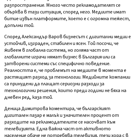
разпространение. Много често рекламодателят се
обърква в тази ситуация, според него. Медиите имат
битие извън платформите, което е с огромна тежест,
допълни той.
Според Александър Варов бизнесът с дигитални медии е
устойчив, изграден, стабилен и ясен. Той посочи, че
живеем в глобална система, но голяма част от
глобалните играчи нямат бизнес в България или са
затворени системи със специфично поведение.
Реалността е, че проблемът на медиите в момента е
растящият разход за технологии. Медийните компании
са принудени да плащат сериозни разходи за
технологични решения, които преди години не бяха на
дневен ред, каза той.
Деница Димитрова коментира, че българският
дигитален пазар е малък и значителен процент от
разходите на рекламодателите се насочват към
телевизията. Една важна част от активното
население обаче не потребява телевизия, тези хора с в