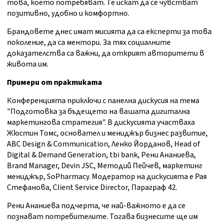
това, което потребяват. Те искат да се чувстват
позитивно, удобно и комфортно.
Брандовете днес имат мисията да са експерти за това
поколение, да са ментори. За тях социалните
доказателства са важни, да открият авторитети в
живота им.
Примери от практиката
Конференцията приключи с панелна дискусия на тема
"Подготовка за бъдещето на вашата дигитална
маркетингова стратегия". В дискусията участваха
Жюстин Томс, основател и мениджър бизнес развитие,
ABC Design & Communication, Ленко Йорданов, Head of
Digital & Demand Generation, tbi bank, Рени Ананиева,
Brand Manager, Devin JSC, Методий Пейчев, маркетинг
мениджър, SoPharmacy. Модератор на дискусията е Рая
Стефанова, Client Service Director, Параграф 42.
Рени Ананиева подчерта, че най-важното е да се
познават потребителите. Тогава бизнесите ще им