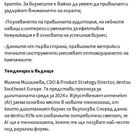
кратко. За бизнесите е важно да умеят да привличат и
задържат вниманието на хората;
-Познаването на правилната аудитория, на нейните
навици и интереси и умението за ефективна
комуникация е в основата на успешния бизнес;
-Данните от първа страна, правилните метрики и
точните инструменти улесняват оптимизирането на
кампаниите.
Тенденции и бъдеще
Милена Мишинева, CDO & Product Strategy Director, dentsu
Southeast Europe. Тя представи прогноза за
дигиталната среда за 2024 г. Изкуственият интелект
(AI) заема основно място в новите технологии, от
които дигиталният бизнес се възползва. Според данни
на dentsu 91% от глобалните потребители смятат, че
AI ще е технологията, която те ще ползват най-често
под различни форми.