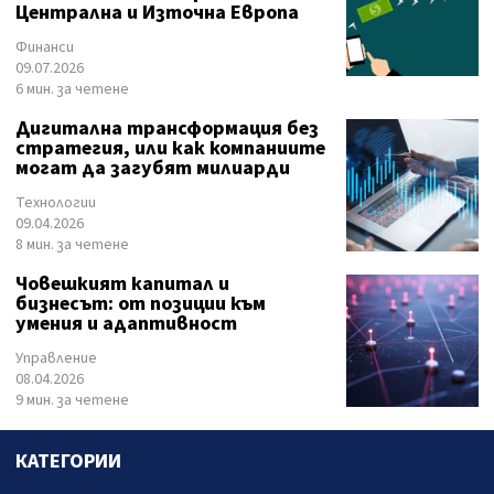
Централна и Източна Европа
Финанси
09.07.2026
6 мин. за четене
Дигитална трансформация без
стратегия, или как компаниите
могат да загубят милиарди
Технологии
09.04.2026
8 мин. за четене
Човешкият капитал и
бизнесът: от позиции към
умения и адаптивност
Управление
08.04.2026
9 мин. за четене
КАТЕГОРИИ