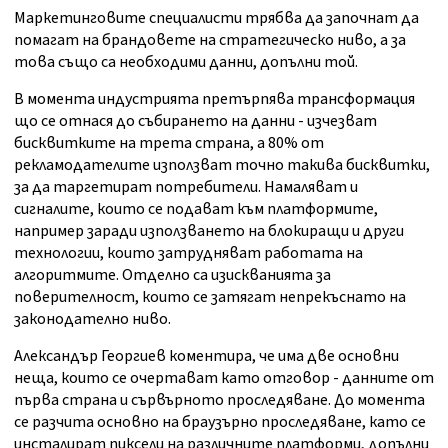
Маркетинговите специалисти трябва да започнат да
помагат на брандовете на стратегическо ниво, а за
това също са необходими данни, допълни той.
В момента индустрията претърпява трансформация
що се отнася до събирането на данни - изчезват
бисквитките на трета страна, а 80% от
рекламодателите използват точно такива бисквитки,
за да таргетират потребители. Намаляват и
сигналите, които се подават към платформите,
например заради използването на блокиращи и други
технологии, които затрудняват работата на
алгоритмите. Отделно са изискванията за
поверителност, които се затягат непрекъснато на
законодателно ниво.
Александър Георгиев коментира, че има две основни
неща, които се очертават като отговор - данните от
първа страна и сървърното проследяване. До момента
се разчита основно на браузърно проследяване, като се
инсталират пиксели на различните платформи, допълни