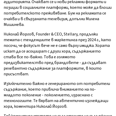
аудиторията. Очакват се и нови рекламни формати и
позиции в социалните платформи, което може да влоши
потребителското преживяване. Бум на рекламата се
очаква и в свързаната телевизия, допълни Милена
Мишинева.
Николай Йоргов, Founder & CEO, Stellary, продължи
темата с тенденциите в маркетинга през 2024 г., като
посочи, че фокусът вече не е само върху имиджа. Хората
искат да се асоциират с други хора, съдържанието
става все по-важно. Това е голямото
предизвикателство пред брандовете - да създават
релевантно съдържание за платформите, в които
присъстват.
Изключително важно е генерираното от потребители
съдържание, което привлича вниманието на по-
младото поколение - поколението, израснало с
технологиите. Те вярват на автентично изглеждащи
хора, коментира Николай Йоргов.