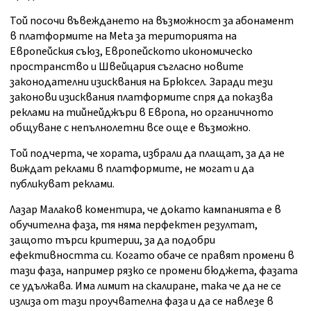
Той посочи въвеждането на възможност за абонамент
в платформите на Meta за територията на
Европейския съюз, Европейското икономическо
пространство и Швейцария съгласно новите
законодателни изисквания на Брюксел. Заради тези
законови изисквания платформите спря да показва
реклами на тийнейджъри в Европа, но органичното
общуване с непълнолетни все още е възможно.
Той подчерта, че хората, избрали да плащат, за да не
виждат реклами в платформите, не могат и да
публикуват реклами.
Лазар Малаков коментира, че докато кампанията е в
обучителна фаза, тя няма перфектен резултат,
защото търси критерии, за да подобри
ефективността си. Когато обаче се правят промени в
тази фаза, например рязко се промени бюджета, фазата
се удължава. Има лимит на скалиране, така че да не се
излиза от тази проучвателна фаза и да се навлезе в