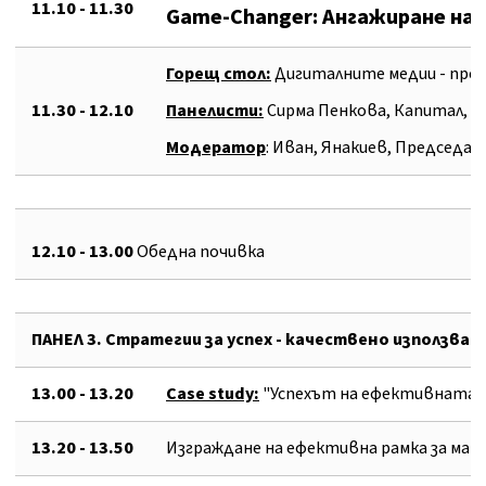
11
.10 -
11
.3
0
Game-Changer: Aнгажиране на
Горещ стол:
Дигиталните медии - пред
11.
30
- 1
2
.
10
Панелисти:
Сирма Пенкова, Капитал, А
Модератор
: Иван, Янакиев, Председат
1
2
.
10
-
13.00
Обедна почивка
ПАНЕЛ 3.
Стратегии за успех - качествено използван
1
3
.
00
-
13.20
Case study:
"Успехът на ефективната к
13.
20
-
13.50
Изграждане на ефективна рамка за мар