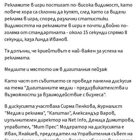
Рекламите в игри постигат по-висока видимост, като
повече хора са склонни да купят, след като са видели
реклама в игра, според различни статистики.
Видимостта на рекламите в игри е почти двойно по-
голяма от стандартната - около 15 секунди спрямо 8
секунди, каза Линда Иванов.
Тя допълни, че криейтивът е най-важен за успеха на
рекламата.
Медиите и мястото им в дигиталния пейзаж
Като част от събитието се проведе панелна дискусия
на тема "Дигиталните медии - предизвикателства и
възможности за взаимодействие с бизнеса".
В дискусията участваха Сирма Пенкова, журналист
"Медия и реклама", "Капитал", Александър Варов,
изпълнителен директор на Net Info, Деница Димитрова,
управител, "Мит Прес". Модератор на дискусията е
Иван, Янакиев, председател на Управителния съвет на