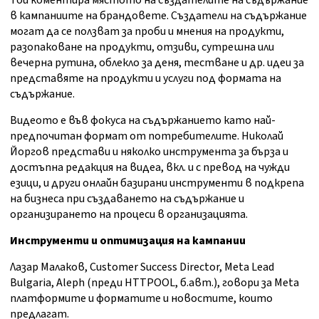
Той коментира мястото на създателите на съдържание
в кампаниите на брандовете. Създатели на съдържание
могат да се ползват за проби и мнения на продукти,
разопаковане на продукти, отзиви, сутрешна или
вечерна рутина, облекло за деня, тестване и др. идеи за
представяте на продукти и услуги под формата на
съдържание.
Видеото е във фокуса на съдържанието като най-
предпочитан формат от потребителите. Николай
Йоргов представи и няколко инструмента за бърза и
достъпна редакция на видеа, вкл. и с превод на чужди
езици, и други онлайн базирани инструменти в подкрепа
на бизнеса при създаването на съдържание и
организирането на процеси в организацията.
Инструменти и оптимизация на кампании
Лазар Малаков, Customer Success Director, Meta Lead
Bulgaria, Aleph (преди HTTPOOL, б.авт.), говори за Meta
платформите и форматите и новостите, които
предлагат.