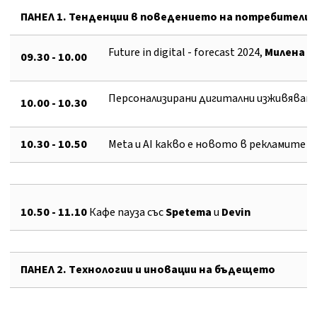
ПАНЕЛ 1.
Тенденции в поведението на потребители
Future in digital - forecast 2024,
M
илена 
09.30 - 10.00
Персонализирани дигитални изживявания
10.00 -
10
.
3
0
10
.30 -
10
.5
0
Meta и AI какво e новото в рекламите н
10.50 - 11.10
Кафе пауза със
Spetema
и
Devin
ПАНЕЛ 2.
Tехнологии и иновации
на бъдещето