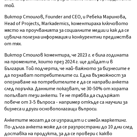
той.
Виктор Стоилов, Founder and CEO, и Ребека Маринова,
Head of Projects, Markademics, коментираха ключовото
място на проучванията за социалните медии и как да се
извлича полезна информация и конкурентни предимства
от тях.
Виктор Стоилов коментира, че 2023 г. е била годината
на промените, които през 2024 г. ще дойдат и в
България. Той подчерта, че най-важното за бизнесите е
да познават потребителите си. Една възможност за
опознаване на потребителите е да се направи анкета
след поръчка. Данните показват, че 30-50% от хората
попълват тези анкети. Те не трябва да съдържат
повече от 3-5 въпроса - например откъде са научили за
бизнеса и други основополагащи въпроси.
Анкетите могат да се изпращат и с имейл маркетинг.
По-дълга анкета може да се разпространи до 10 дни след
доставка на продукта, за да се провери с какво