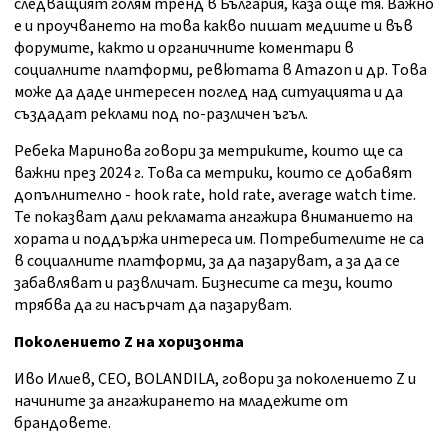
следващият голям тренд в България, каза още тя. Важно
е и проучването на това какво пишат медиите и във
форумите, както и органичните коментари в
социалните платформи, ревютата в Amazon и др. Това
може да даде интересен поглед над ситуацията и да
създадат реклами под по-различен ъгъл.
Ребека Маринова говори за метриките, които ще са
важни през 2024 г. Това са метрики, които се добавят
допълнително - hook rate, hold rate, average watch time.
Те показват дали рекламата ангажира вниманието на
хората и поддържа интереса им. Потребителите не са
в социалните платформи, за да пазаруват, а за да се
забавляват и развличат. Бизнесите са тези, които
трябва да ги насърчат да пазаруват.
Поколението Z
на хоризонта
Ивo Илиев, CEO, BOLANDILA, говори за поколението Z и
начините за ангажирането на младежите от
брандовете.