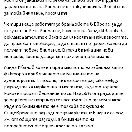
които се занимават с реклама, става все по-трудна
заради липсата на внимание и конкуренцията в борбата
за това внимание, посочи тя.
Четири неща работят за брандовете в Европа, за да
получат повече внимание, коментира Линда Иванов. За
рекламодателите е важно да измерят ангажираността,
да приложат иновации, за да станат по-забележими и да
получат повече внимание, В тази връзка има нови
метрики, които да оценят полученото внимание.
Линда Иванов коментира и мястото на гейминга като
фактор за привличането на вниманието на
аудиторията. Тя посочи, че има голяма разлика между
разходите за маркетинг и местата, където хората
концентрират вниманието си. Над 56% от разходите
за маркетинг например се насочват към телевизията,
където вниманието не е толкова фокусирано.
Същевременно разходите за маркетинг в игри е са под
2% от общите разходи, а вниманието на
потребителите е значително по-голямо.