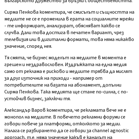
Българското дружество за връзки с обществеността.
Сирма Пенкова коментира, че смисълът и същността на
медиите не се е променила в ерата на социалните мрежи
- те информират, анализират, обясняват какво се
случва. Дали това достига в печатен вариант, чрез
телевизия или в дигитални формати, това няма никакво
значение, според нея.
Тя смята, че бизнес моделът на медиите в момента е
грешен и нездравословен. Издръжката на една медия
само от реклама е рисково и медиите трябва да мислят
за друг източник на приходи - например от
потребителите на базата на абонамент, допълни
Сирма Пенкова. Така медията ще стане по-силна, с по-
устойчив бизнес, заключи тя.
Александър Варов коментира, че рекламата вече не е
монопол на медиите. В повечето рекламни форуми се
говори повече за платформи, отколкото за медии.
Налага се разбирането да се говори за channel agnostic
approach, т.е. няма значение какъв е каналът на