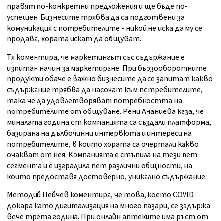
правят по-конкретни предложения и ще бъде по-
успешен. Бизнесите трябва да са подготвени за
комуникация с потребителите - никой не иска да му се
продава, хората искат да общуват.
Тя коментира, че маркетингът със съдържание е
изпитан начин за маркетиране. При бързооборотните
продукти обаче е важно бизнесите да се запитат какво
съдържание трябва да насочат към потребителите,
така че да удовлетворяват потребността на
потребителите от общуване. Рени Ананиева каза, че
миналата година от компанията са създали платформа,
базирана на дълбочинни интервюта и интереси на
потребителите, в които хората са очертали какво
очакват от нея. Компанията е стъпила на тези пет
сегмента и е изградила пет различни общности, на
които предоставя достоверно, уникално съдържание.
Методий Пейчев коментира, че това, което COVID
докара като дигитализация на много пазари, се задържа
вече трета година. При онлайн аптеките има ръст от