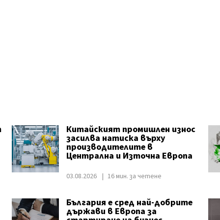
т
Китайският промишлен износ
засилва натиска върху
производителите в
Централна и Източна Европа
03.08.2026
16 мин. за четене
България е сред най-добрите
държави в Европа за