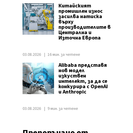
Китайският
промишлен износ
засилва натиска
върху
производителите в
Централна и
Източна Европа
03.08.2026
16 мин. за четене
Alibaba представя
нов модел
изкуствен
интелект, за да се
конкурира с OpenAI
и Anthropic
03.08.2026
9 мин. за четене
Препоръчано от