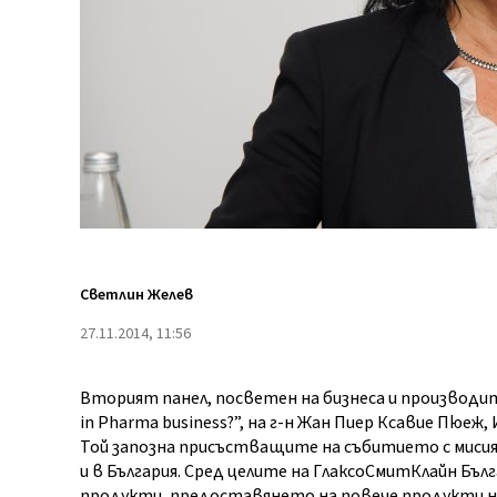
Светлин Желев
27.11.2014, 11:56
Вторият панел, посветен на бизнеса и производит
in Pharma business?”, на г-н Жан Пиер Ксавие Пюе
Той запозна присъстващите на събитието с мисия
и в България. Сред целите на ГлаксоСмитКлайн Бъ
продукти, предоставянето на повече продукти на