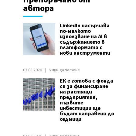
автора
LinkedIn насърчава
по-малкото
използване на AI в
съдържанието в
платформата с
нови инструменти
07.08.2026
6 мин. за четене
ЕК е готова с фонда
си за финансиране
на растящи
предприятия,
първите
инвестиции ще
бъдат направени до
седмици