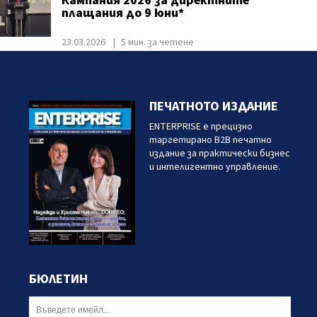
Кампания 2026 за директните
плащания до 9 юни*
23.03.2026
5 мин. за четене
ПЕЧАТНОТО ИЗДАНИЕ
ENTERPRISE е прецизно
таргетирано B2B печатно
издание за практически бизнес
и интелигентно управление.
БЮЛЕТИН