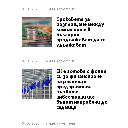
03.08.2026
7 мин. за четене
Сроковете за
разплащане между
компаниите в
България
продължават да се
удължават
03.08.2026
6 мин. за четене
ЕК е готова с фонда
си за финансиране
на растящи
предприятия,
първите
инвестиции ще
бъдат направени до
седмици
04.08.2026
3 мин. за четене