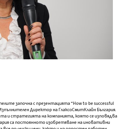
елите започна с презентацията “How to be successful
ж, Изпълнителен Директор на ГлаксоСмитКлайн България.
та и стратегията на компанията, която се изповядва
лгария са постоянното изобретяване на иновативни
 все по-ниски цени, както и на опростен работен