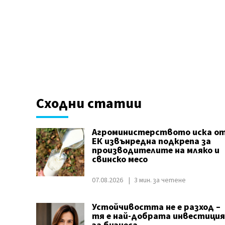
Сходни статии
Агроминистерството иска о
ЕК извънредна подкрепа за
производителите на мляко и
свинско месо
07.08.2026
3 мин. за четене
Устойчивостта не е разход –
тя е най-добрата инвестиция