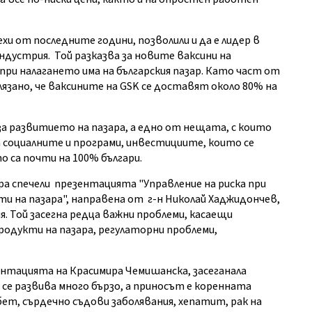
хи от последните години, позволили и да е лидер в
дустрия. Той разказва за новите ваксини на
ри налагането има на българския пазар. Като част от
зано, че ваксините на GSK се доставят около 80% на
а развитието на пазара, а едно от нещата, с които
а социалните и програми, инвестициите, които се
 са почти на 100% българи.
 спечели презентацията "Управление на риска при
и на пазара", направена от г-н Николай Хаджидончев,
. Той засегна редца важни проблеми, касаещи
родукти на пазара, регулаторни проблеми,
ентацията на Красимира Чемишанска, засеганала
се развива много бързо, а приносът е коренната
бет, сърдечно съдови заболявания, хепатит, рак на