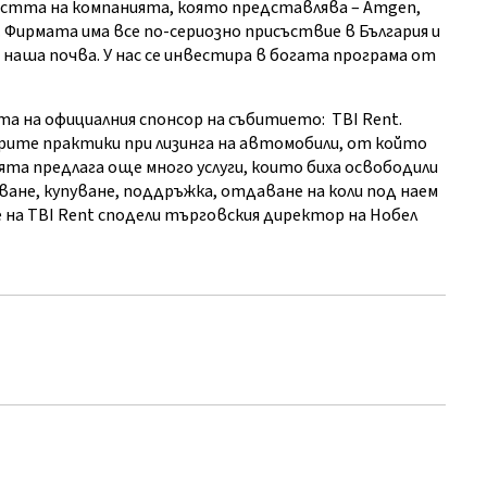
ността на компанията, която представлява – Amgen,
 Фирмата има все по-сериозно присъствие в България и
наша почва. У нас се инвестира в богата програма от
а на официалния спонсор на събитието: TBI Rent.
рите практики при лизинга на автомобили, от който
а предлага още много услуги, които биха освободили
ване, купуване, поддръжка, отдаване на коли под наем
е на TBI Rent сподели търговския директор на Нобел