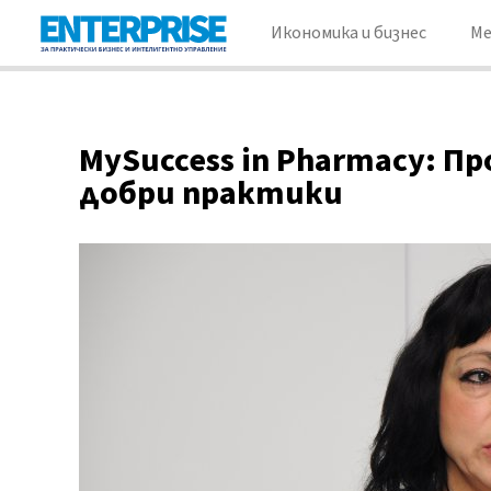
Икономика и бизнес
М
МySuccess in Pharmacy: П
добри практики