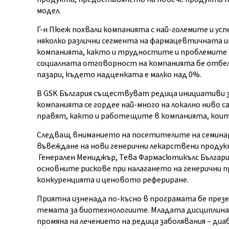
модел.
Г-н Пюеж похвали компанията с най-големите и успе
няколко различни сегмента на фармацевтичната ин
компанията, както и трудностите и проблемите п
социалната отговорност на компанията бе отбеля
пазари, където надценката е малко над 0%.
В GSK България съществуват редица инициативи з
компанията се гордее най-много на локално ниво с
правят, както и работещите в компанията, които
Следващ вниманието на посетителите на семинара
въвеждане на нови генерични лекарствени продукт
Генерален Мениджър, Тева Фармасютикълс България
основните рискове при налагането на генерични п
конкуренцията и ценовото рефериране.
Приятна изненада по-късно в програмата бе през
темата за биотехнологиите. Младата дисциплина 
промяна на лечението на редица заболявания – диа