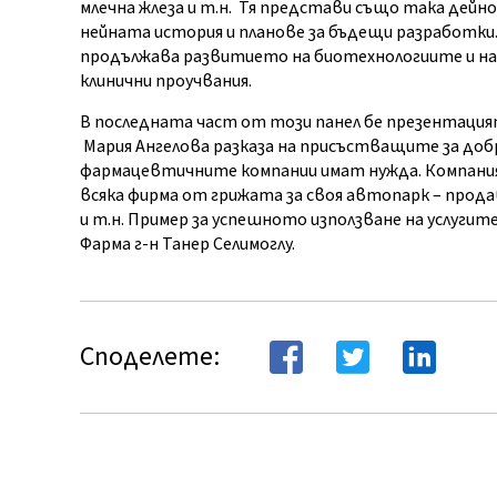
млечна жлеза и т.н. Тя представи също така дей
нейната история и планове за бъдещи разработки.
продължава развитието на биотехнологиите и на 
клинични проучвания.
В последната част от този панел бе презентацият
Мария Ангелова разказа на присъстващите за доб
фармацевтичните компании имат нужда. Компаният
всяка фирма от грижата за своя автопарк – прода
и т.н. Пример за успешното използване на услугит
Фарма г-н Танер Селимоглу.
Споделете: