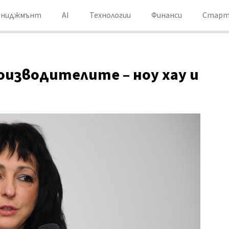
ениджмънт
AI
Технологии
Финанси
Старт
роизводителите – ноу хау и