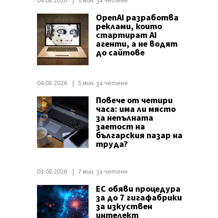
04.08.2026
3 мин. за четене
OpenAI разработва
реклами, които
стартират AI
агенти, а не водят
до сайтове
04.08.2026
5 мин. за четене
Повече от четири
часа: има ли място
за непълната
заетост на
българския пазар на
труда?
03.08.2026
7 мин. за четене
ЕС обяви процедура
за до 7 гигафабрики
за изкуствен
интелект