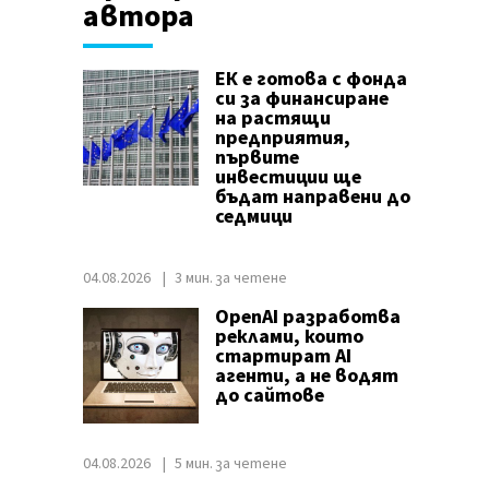
автора
ЕК е готова с фонда
си за финансиране
на растящи
предприятия,
първите
инвестиции ще
бъдат направени до
седмици
04.08.2026
3 мин. за четене
OpenAI разработва
реклами, които
стартират AI
агенти, а не водят
до сайтове
04.08.2026
5 мин. за четене