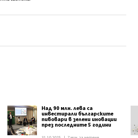
Над 90 млн. лева са
инвестирали българските
пивовари в зелени иновации
през последните 5 години
31.10.2025
7 мин. за четене