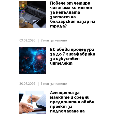
Повече от четири
часа: има ли място
за непълната
заетост на
българския пазар на
труда?
03.08.2026
7 мин. за четене
ЕС обяви процедура
за до 7 гигафабрики
за изкуствен
интелект
30.07.2026
8 мин. за четене
Агенцията за
малките и средни
предприятия обяви
проект за
подпомагане на