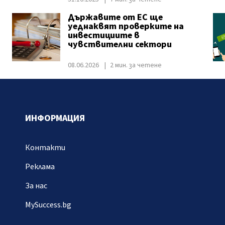
Държавите от ЕС ще
уеднаквят проверките на
в
инвестициите в
чувствителни сектори
08.06.2026
2 мин. за четене
ИНФОРМАЦИЯ
Контакти
Реклама
За нас
MySuccess.bg