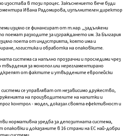
о изостава в този процес. Закъснението вече буди
 коментира Ивана Радомирова, изпълнителен директор
ми изцяло се финансират от т.нар. ,,задължени
о поемат разходите за изграждането им. За България
 изцяло поета от индустрията, която има и
иране, логистика и обработка на опаковките.
ната система са напълно прозрачни и проследими чрез
 твърдения за монопол или нерегламентирано
е подкрепят от фактите и утвърдените европейски
и системи се управляват от независимо дружество,
сдруженията на производителите на напитки и
рог контрол - модел, доказал своята ефективност и
отви нормативна уредба за депозитната система,
 опаковки и доказаните в 16 страни на ЕС най-добри
итни системи.