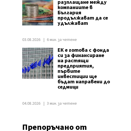
разплащане между
компаниите в
България
продължават да се
удължават
03.08.2026
6 мин. за четене
ЕК е готова с фонда
си за финансиране
на растящи
предприятия,
първите
инвестиции ще
бъдат направени до
седмици
04.08.2026
3 мин. за четене
Препоръчано от