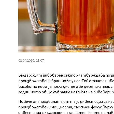
02.04.2026, 21:07
Българският пивоварен сектор затвърждава пози
производствени браншове у нас. Той отчита инвести
високото ниво за последните две десетилетия, ст
годишното общо събрание на Съюза на пивоварите
Повече от половината от тези инвестиции са нас
производствени мощности, със силен фокус върху
инвестиции с дългосрочен характер, които остава