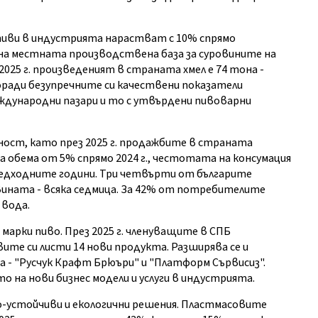
иви в индустрията нарастват с 10% спрямо
на местната производствена база за суровините на
025 г. произведеният в страната хмел е 74 тона -
оради безупречните си качествени показатели
международни пазари и то с утвърдени пивоварни
ност, като през 2025 г. продажбите в страната
 на обема от 5% спрямо 2024 г., честотата на консумация
редходните години. Три четвърти от българите
вината - всяка седмица. За 42% от потребителите
 вода.
марки пиво. През 2025 г. членуващите в СПБ
ите си листи 14 нови продукта. Разширява се и
а - "Русчук Крафт Брюъри" и "Платформ Сървисиз".
 на нови бизнес модели и услуги в индустрията.
по-устойчиви и екологични решения. Пластмасовите