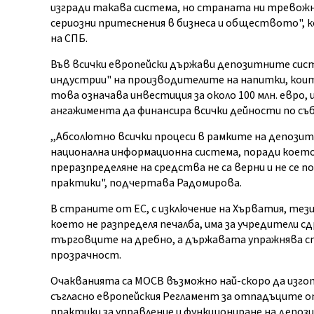
изгради такава система, но страната ни тревожн
сериозни притеснения в бизнеса и обществото",
на СПБ.
Във всички европейски държави депозитните систе
индустрии" на производителите на напитки, коит
това означава инвестиция за около 100 млн. евро,
ангажимента да финансира всички дейности по съб
,,Абсолютно всички процеси в рамките на депозит
национална информационна система, поради което
преразпределяне на средства не са верни и не с
практики", подчертава Радомирова.
В страните от ЕС, с изключение на Хърватия, тез
което не разпределя печалба, има за учредители 
търговците на дребно, а държавата упражнява ст
прозрачност.
Очакванията са МОСВ възможно най-скоро да изг
съгласно европейския Регламент за отпадъците от
практики за управление и функциониране на депоз