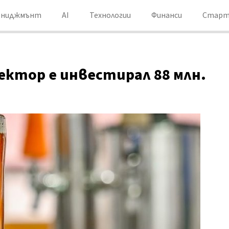
ениджмънт
AI
Технологии
Финанси
Старт
ектор е инвестирал 88 млн.