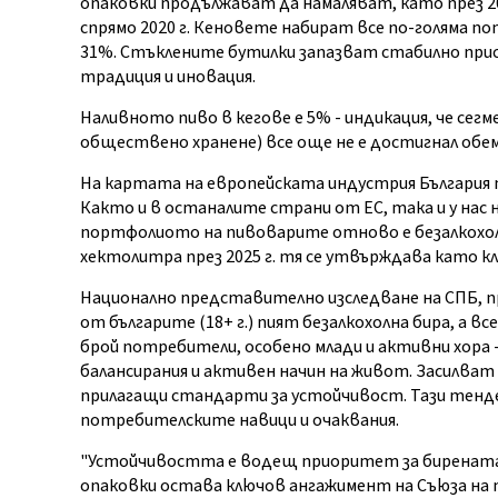
опаковки продължават да намаляват, като през 20
спрямо 2020 г. Кеновете набират все по-голяма по
31%. Стъклените бутилки запазват стабилно при
традиция и иновация.
Наливното пиво в кегове е 5% - индикация, че се
обществено хранене) все още не е достигнал обем
На картата на европейската индустрия България пр
Както и в останалите страни от ЕС, така и у нас
портфолиото на пивоварите отново е безалкохолн
хектолитра през 2025 г. тя се утвърждава като к
Национално представително изследване на СПБ, про
от българите (18+ г.) пият безалкохолна бира, а в
брой потребители, особено млади и активни хора
балансирания и активен начин на живот. Засилват
прилагащи стандарти за устойчивост. Тази тенден
потребителските навици и очаквания.
"Устойчивостта е водещ приоритет за бирената 
опаковки остава ключов ангажимент на Съюза на пи