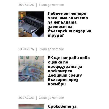
30.07.2026
8 мин. за четене
Повече от четири
часа: има ли място
за непълната
заетост на
българския пазар на
труда?
03.08.2026
7 мин. за четене
ЕК ще направи нова
оценка по
процедурата за
прекомерен
дефицит срещу
България през
ноември
30.07.2026
2 мин. за четене
Сроковете за