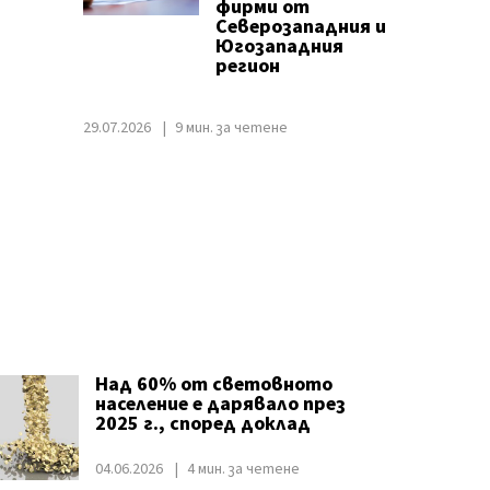
фирми от
Северозападния и
Югозападния
регион
29.07.2026
9 мин. за четене
Над 60% от световното
население е дарявало през
2025 г., според доклад
04.06.2026
4 мин. за четене