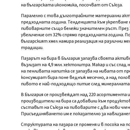
на българската икономика, посочват от Съюза.
Паралелно с това дълготрайните материални акт
предходната година. Тенденцията към укрепване 
пивоварните също бележи значителен ръст. През 2
увеличение от 32% спрямо предходната година. П
българският хмел намира реализация на различни 
традиции.
Пазарът на бира в България запазва своята актив
възлизат на 4,9 млн. хектолитра. Макар и със спад
на пенливата напитка се запазва на нивата от п
консумират бира поне веднъж месечно, а над поло
пивото е най-подходящо питие след минералната
В България се произвеждат над 220 асортимента и 
производители на бира са добавили към продуктов
съставът на Съюза на пивоварите с два нови член
Присъединяването им е показателно за навлизането
Структурата на пазара се променя и в посока на 