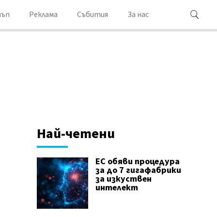
ъп
Реклама
Събития
За нас
Най-четени
ЕС обяви процедура
за до 7 гигафабрики
за изкуствен
интелект