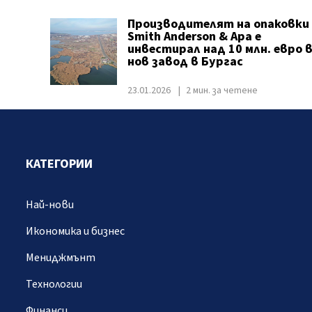
Производителят на опаковки
Ѕmіth Аndеrѕоn & Ара е
инвестирал над 10 млн. евро 
нов завод в Бургас
23.01.2026
2 мин. за четене
КАТЕГОРИИ
Най-нови
Икономика и бизнес
Мениджмънт
Технологии
Финанси