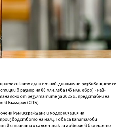
циите си като един от най-динамично развиващите се
ции в размер на 88 млн. лева (45 млн. евро) - най-
ана ясно от резултатите за 2025 г., представни на
 в България (СПБ).
очени към изграждане и модернизация на
 производството на малц. Това са капиталови
т в страната и са ясен знак за доверие в бъдещето