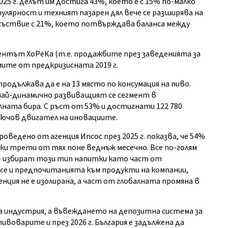
25 г. делът им достига 43%, което е с 15% по-малко
пулярност и техният пазарен дял вече се разширява на
съствие с 21%, което потвърждава баланса между
гментът ХоРеКа (т.е. продажбите през заведенията за
ите от предкризисната 2019 г.
одължава да е на 13 място по консумация на пиво.
 най-динамично развиващият се сегмент в
ата бира. С ръст от 53% и достигнати 122 780
лючов двигател на иновациите.
ведено от агенция Ипсос през 2025 г. показва, че 54%
секи трети от тях поне веднъж месечно. Все по-голям
 - избират този тип напитки като част от
 се и предпочитанията към продукти на компании,
ция не е изолирана, а част от глобалната промяна в
индустрия, а въвеждането на депозитна система за
воварите и през 2026 г. България е задължена да