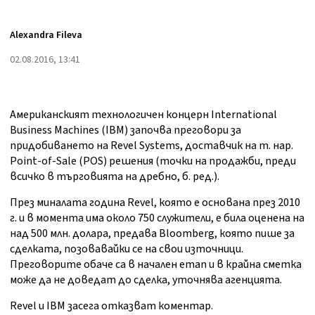
Alexandra Fileva
02.08.2016, 13:41
Американският технологичен концерн International
Business Machines (IBM) започва преговори за
придобиването на Revel Systems, доставчик на т. нар.
Point-of-Sale (POS) решения (точки на продажби, преди
всичко в търговията на дребно, б. ред.).
През миналата година Revel, която е основана през 2010
г. и в момента има около 750 служители, е била оценена на
над 500 млн. долара, предава Bloomberg, която пише за
сделката, позовавайки се на свои източници.
Преговорите обаче са в начален етап и в крайна сметка
може да не доведат до сделка, уточнява агенцията.
Revel и IBM засега отказват коментар.