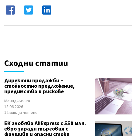
Сходни статии
Директни продажби –
стойностно предложение,
предимства и рискове
Мениджмънт
18.06.2026
12 мин. за четене
ЕК глобява AliExpress с 550 млн.
евро заради търговия с
фалшиви и опасни стоки