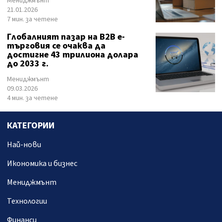
Мениджмънт
21.01.2026
7 мин. за четене
Глобалният пазар на B2B е-
търговия се очаква да
достигне 43 трилиона долара
до 2033 г.
Мениджмънт
09.03.2026
4 мин. за четене
КАТЕГОРИИ
Най-нови
Икономика и бизнес
Мениджмънт
Технологии
Финанси