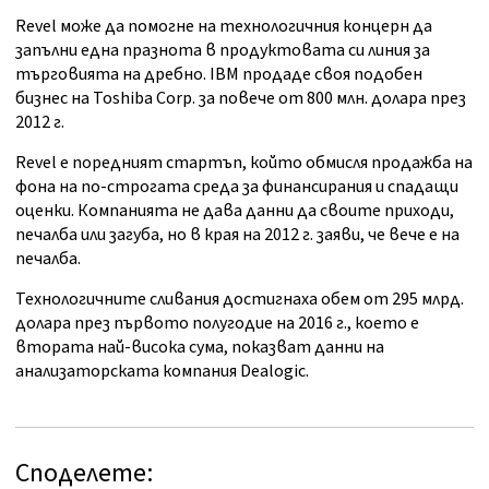
Revel може да помогне на технологичния концерн да
запълни една празнота в продуктовата си линия за
търговията на дребно. IBM продаде своя подобен
бизнес на Toshiba Corp. за повече от 800 млн. долара през
2012 г.
Revel е поредният стартъп, който обмисля продажба на
фона на по-строгата среда за финансирания и спадащи
оценки. Компанията не дава данни да своите приходи,
печалба или загуба, но в края на 2012 г. заяви, че вече е на
печалба.
Технологичните сливания достигнаха обем от 295 млрд.
долара през първото полугодие на 2016 г., което е
втората най-висока сума, показват данни на
анализаторската компания Dealogic.
Споделете: