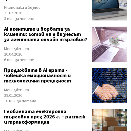
Икономика и бизнес
21.07.2026
3 мин. за четене
AI агентите и борбата за
клиенти: готов ли е бизнесът
за агентната онлайн търговия?
Мениджмънт
20.04.2026
6 мин. за четене
Продажбите в AI ерата -
човешка емоционалност и
технологична прецизност
Мениджмънт
29.01.2026
10 мин. за четене
Глобалната електронна
търговия през 2026 г. – растеж
и трансформация