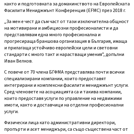
както и подготовката за домакинството на Европейската
Фасилити Мениджмънт Конференция (EFMC) през 2018 г.
„За мен е чест да съм част от тази изключителна общност
на мотивирани и амбициозни професионалисти и да
представлявам една много професионална и
прогресираща браншова организация в България, имаща
и прилагаща устойчиво европейски цели и световни
стандарти с много такт и нарастващи умения”, допълни
Иван Велков.
С повече от 70 члена БГФМА представлява почти всички
специализирани компании, които предоставят
интегрирани и комплексни фасилити мениджмънт услуги.
Сред членовете на асоциацията са и такива компании,
които предоставя услуги по управление на недвижими
имоти, както и доставчици на отделни професионални
услуги.
Физически лица като административни директори,
пропърти и асет мениджъри, са също съществена част от