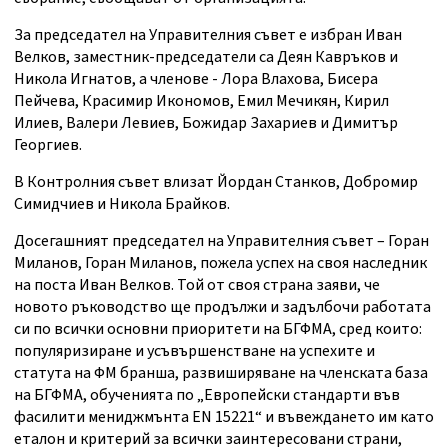
За председател на Управителния съвет е избран Иван
Велков, заместник-председатели са Деян Кавръков и
Никола Игнатов, а членове - Лора Влахова, Бисера
Пейчева, Красимир Икономов, Емил Мечикян, Кирил
Илиев, Валери Левиев, Божидар Захариев и Димитър
Георгиев.
В Контролния съвет влизат Йордан Станков, Добромир
Симидчиев и Никола Брайков.
Досегашният председател на Управителния съвет – Горан
Миланов, Горан Миланов, пожела успех на своя наследник
на поста Иван Велков. Той от своя страна заяви, че
новото ръководство ще продължи и задълбочи работата
си по всички основни приоритети на БГФМА, сред които:
популяризиране и усъвършенстване на успехите и
статута на ФМ бранша, развиширяване на членската база
на БГФМА, обученията по „Европейски стандарти във
фасилити мениджмънта EN 15221“ и въвеждането им като
еталон и критерий за всички заинтересовани страни,