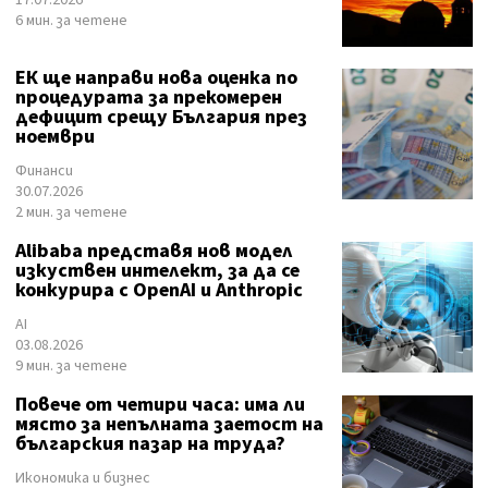
17.07.2026
6 мин. за четене
ЕК ще направи нова оценка по
процедурата за прекомерен
дефицит срещу България през
ноември
Финанси
30.07.2026
2 мин. за четене
Alibaba представя нов модел
изкуствен интелект, за да се
конкурира с OpenAI и Anthropic
AI
03.08.2026
9 мин. за четене
Повече от четири часа: има ли
място за непълната заетост на
българския пазар на труда?
Икономика и бизнес