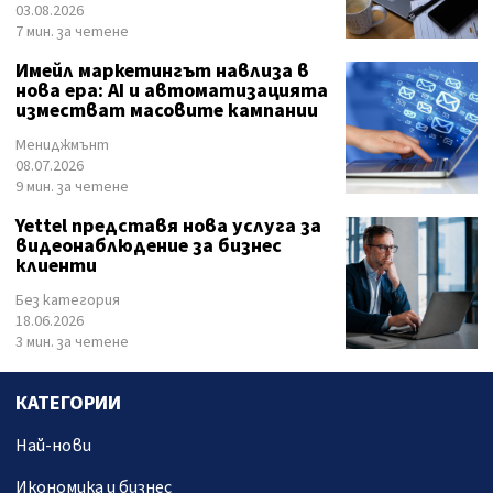
03.08.2026
7 мин. за четене
Имейл маркетингът навлиза в
нова ера: AI и автоматизацията
изместват масовите кампании
Мениджмънт
08.07.2026
9 мин. за четене
Yettel представя нова услуга за
видеонаблюдение за бизнес
клиенти
Без категория
18.06.2026
3 мин. за четене
КАТЕГОРИИ
Най-нови
Икономика и бизнес