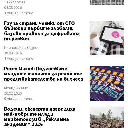
Технологии
04.08.2026
3 мин. за четене
Група страни членки от СТО
въвежда първите глобални
базови правила за цифровата
търговия
Икономика и бизнес
30.03.2026
4 мин. за четене
Росен Мисов: Подготвяме
младите таланти за реалните
предизвикателства на бизнеса
Мениджмънт
20.02.2026
6 мин. за четене
Водещи експерти наградиха
най-добрите млади
маркетолози в ,,Рекламна
академия“ 2026