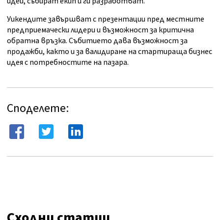
идеи, събират екип и ги разработват.
Уикендите завършват с презентации пред местните
предприемачески лидери и възможност за критична
обратна връзка. Събитието дава възможност за
продажби, както и за валидиране на стартираща бизнес
идея с потребностите на пазара.
Споделете:
Сходни статии