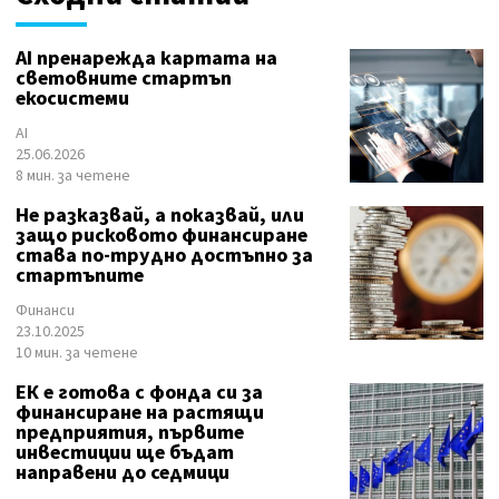
AI пренарежда картата на
световните стартъп
екосистеми
AI
25.06.2026
8 мин. за четене
Не разказвай, а показвай, или
защо рисковото финансиране
става по-трудно достъпно за
стартъпите
Финанси
23.10.2025
10 мин. за четене
ЕК е готова с фонда си за
финансиране на растящи
предприятия, първите
инвестиции ще бъдат
направени до седмици