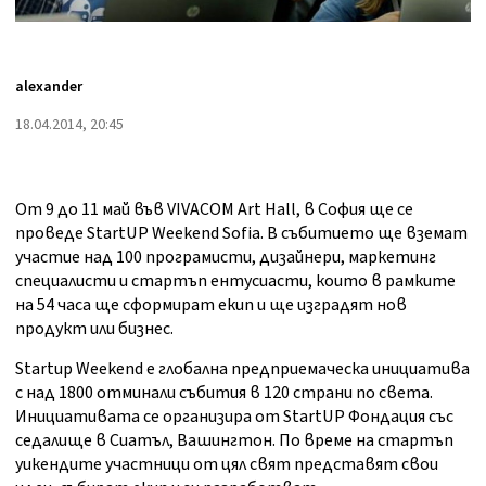
alexander
18.04.2014, 20:45
От 9 до 11 май във VIVACOM Art Hall, в София ще се
проведе StartUP Weekend Sofia. В събитието ще вземат
участие над 100 програмисти, дизайнери, маркетинг
специалисти и стартъп ентусиасти, които в рамките
на 54 часа ще сформират екип и ще изградят нов
продукт или бизнес.
Startup Weekend е глобална предприемаческа инициатива
с над 1800 отминали събития в 120 страни по света.
Инициативата се организира от StartUP Фондация със
седалище в Сиатъл, Вашингтон. По време на стартъп
уикендите участници от цял свят представят свои