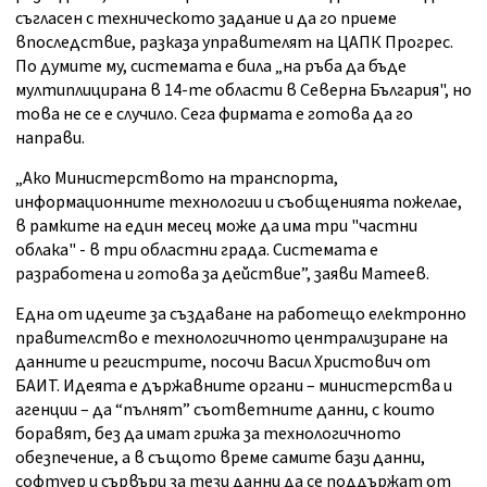
съгласен с техническото задание и да го приеме
впоследствие, разказа управителят на ЦАПК Прогрес.
По думите му, системата е била „на ръба да бъде
мултиплицирана в 14-те области в Северна България", но
това не се е случило. Сега фирмата е готова да го
направи.
„Ако Министерството на транспорта,
информационните технологии и съобщенията пожелае,
в рамките на един месец може да има три "частни
облака" - в три областни града. Системата е
разработена и готова за действие”, заяви Матеев.
Една от идеите за създаване на работещо електронно
правителство е технологичното централизиране на
данните и регистрите, посочи Васил Христович от
БАИТ. Идеята е държавните органи – министерства и
агенции – да “пълнят” съответните данни, с които
боравят, без да имат грижа за технологичното
обезпечение, а в същото време самите бази данни,
софтуер и сървъри за тези данни да се поддържат от