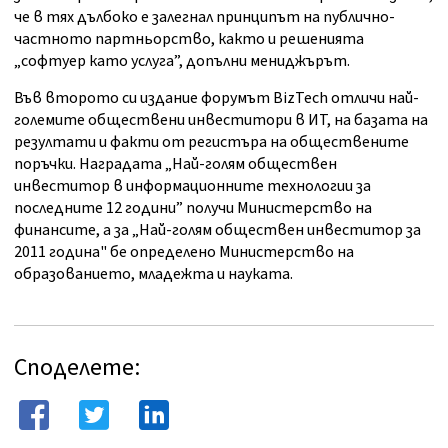
че в тях дълбоко е залегнал принципът на публично-
частното партньорство, както и решенията
„софтуер като услуга”, допълни мениджърът.
Във второто си издание форумът BizTech отличи най-
големите обществени инвеститори в ИТ, на базата на
резултати и факти от регистъра на обществените
поръчки. Наградата „Най-голям обществен
инвеститор в информационните технологии за
последните 12 години” получи Министерство на
финансите, а за „Най-голям обществен инвеститор за
2011 година" бе определено Министерство на
образованието, младежта и науката.
Споделете: