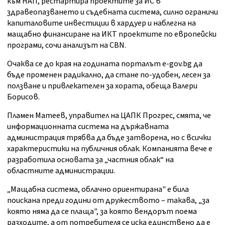
към НАП, рестартира проектите за ИС в
здравеопазването и съдебната система, силно ограничи
капиталовите инвестиции в хардуер и наблегна на
мащабно финансиране на ИКТ проектите по европейски
програми, сочи анализът на CBN.
Очаква се до края на годината порталът e-gov.bg да
бъде променен радикално, да стане по-удобен, лесен за
ползване и привлекателен за хората, обеща Валери
Борисов.
Пламен Матеев, управител на ЦАПК Прогрес, смята, че
информационната система на държавната
администрация трябва да бъде затворена, но с всички
характеристики на публичния облак. Компанията вече е
разработила основата за „частния облак“ на
областните администрации.
„Мащабна система, облачно ориентирана" е била
поискана преди години от дружеството – такава, „за
която няма да се плаща", за която вендорът поема
разходите, а от потребителя се иска единствено да е