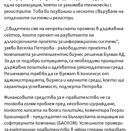
една организация, която се занимава технически с
регистрите. Това би позволило и лесното свързване на
отделните системи и регистри.
„Свидетели сме на непрекъснати промени в държавния
сектор, които пречат на развитието на
дългосрочните проекти за информационни системи”,
заяви Веселка Петрова - ръководител проекти в
компанията за интелигентни бизнес решения Булмаг АД.
За да се подобри ситуацията, са необходими принципна
държавна политика и адекватна законодателна среда.
Решенията трябва да се вземат в консенсус от
администрацията, бизнеса и научните среди, което ще
гарантира успеваемост, подчерта Петрова.
Финансовите средства за е-правителство не са
толкова голям проблем пред неговото изграждане,
колкото липсата на воля и политики, коментира Георги
Брашнаров - председател на Българската асоциация на
софтуерните компании (БАСКОМ). Успешните примери
за електронно правителство в някои страни показват,