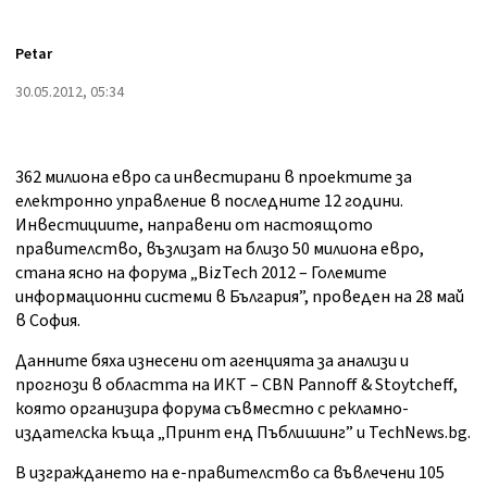
Petar
30.05.2012, 05:34
362 милиона евро са инвестирани в проектите за
електронно управление в последните 12 години.
Инвестициите, направени от настоящото
правителство, възлизат на близо 50 милиона евро,
стана ясно на форума „BizTech 2012 – Големите
информационни системи в България”, проведен на 28 май
в София.
Данните бяха изнесени от агенцията за анализи и
прогнози в областта на ИКТ – CBN Pannoff & Stoytcheff,
която организира форума съвместно с рекламно-
издателска къща „Принт енд Пъблишинг” и TechNews.bg.
В изграждането на е-правителство са въвлечени 105