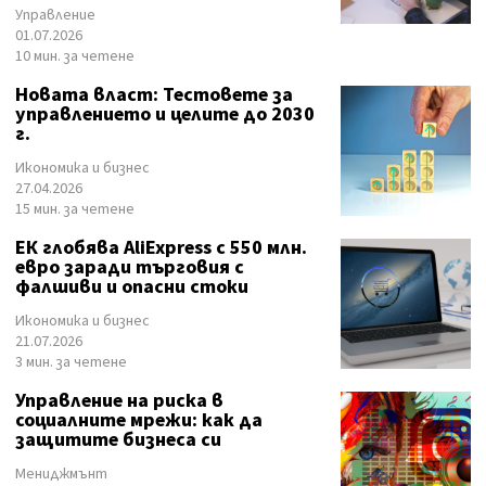
Управление
01.07.2026
10 мин. за четене
Новата власт: Тестовете за
управлението и целите до 2030
г.
Икономика и бизнес
27.04.2026
15 мин. за четене
ЕК глобява AliExpress с 550 млн.
евро заради търговия с
фалшиви и опасни стоки
Икономика и бизнес
21.07.2026
3 мин. за четене
Управление на риска в
социалните мрежи: как да
защитите бизнеса си
Мениджмънт