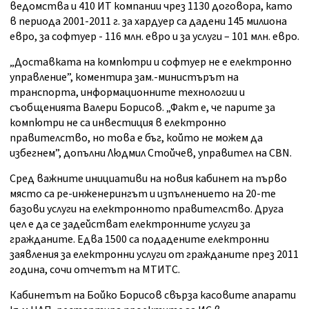
ведомства и 410 ИТ компании чрез 1130 договора, като
в периода 2001-2011 г. за хардуер са дадени 145 милиона
евро, за софтуер - 116 млн. евро и за услуги – 101 млн. евро.
„Доставката на компютри и софтуер не е електронно
управление”, коментира зам.-министърът на
транспорта, информационните технологии и
съобщенията Валери Борисов. „Факт е, че парите за
компютри не са инвестиция в електронно
правителство, но това е бъг, който не можем да
избегнем”, допълни Людмил Стойчев, управител на CBN.
Сред важните инициативи на новия кабинет на първо
място са ре-инженерингът и изпълнението на 20-те
базови услуги на електронното правителство. Друга
цел е да се задействат електронните услуги за
гражданите. Едва 1500 са подадените електронни
заявления за електронни услуги от гражданите през 2011
година, сочи отчетът на МТИТС.
Кабинетът на Бойко Борисов свърза касовите апарати