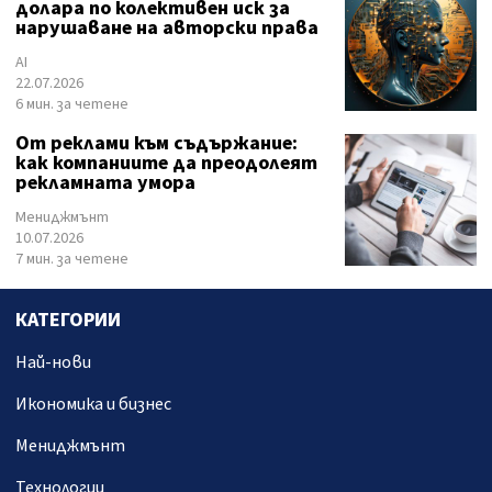
долара по колективен иск за
нарушаване на авторски права
AI
22.07.2026
6 мин. за четене
От реклами към съдържание:
как компаниите да преодолеят
рекламната умора
Мениджмънт
10.07.2026
7 мин. за четене
КАТЕГОРИИ
Най-нови
Икономика и бизнес
Мениджмънт
Технологии