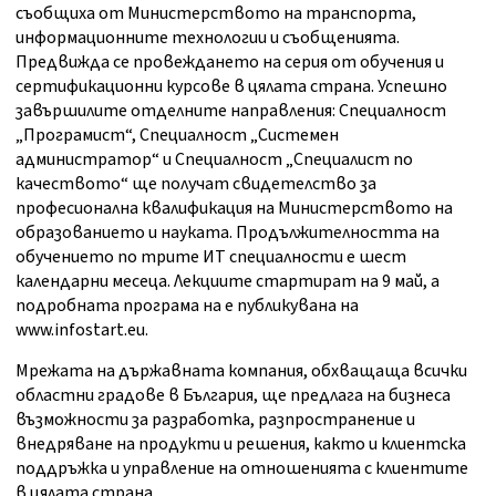
съобщиха от Министерството на транспорта,
информационните технологии и съобщенията.
Предвижда се провеждането на серия от обучения и
сертификационни курсове в цялата страна. Успешно
завършилите отделните направления: Специалност
„Програмист“, Специалност „Системен
администратор“ и Специалност „Специалист по
качеството“ ще получат свидетелство за
професионална квалификация на Министерството на
образованието и науката. Продължителността на
обучението по трите ИТ специалности е шест
календарни месеца. Лекциите стартират на 9 май, а
подробната програма на е публикувана на
www.infostart.eu.
Мрежата на държавната компания, обхващаща всички
областни градове в България, ще предлага на бизнеса
възможности за разработка, разпространение и
внедряване на продукти и решения, както и клиентска
поддръжка и управление на отношенията с клиентите
в цялата страна.