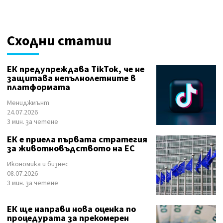
Сходни статии
ЕК предупреждава TikTok, че не
защитава непълнолетните в
платформата
Мениджмънт
24.07.2026
3 мин. за четене
ЕК е приела първата стратегия
за животновъдството на ЕС
Икономика и бизнес
08.07.2026
3 мин. за четене
ЕК ще направи нова оценка по
процедурата за прекомерен