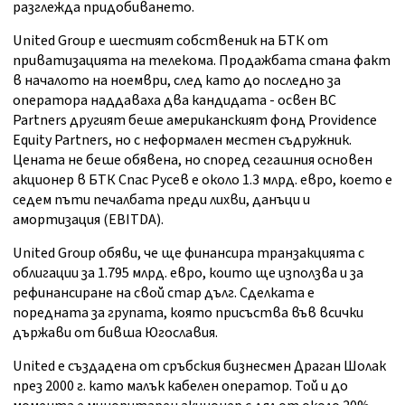
разглежда придобиването.
United Group е шестият собственик на БТК от
приватизацията на телекома. Продажбата стана факт
в началото на ноември, след като до последно за
оператора наддаваха два кандидата - освен BC
Partners другият беше американският фонд Providence
Equity Partners, но с неформален местен съдружник.
Цената не беше обявена, но според сегашния основен
акционер в БТК Спас Русев е около 1.3 млрд. евро, което е
седем пъти печалбата преди лихви, данъци и
амортизация (EBITDA).
United Group обяви, че ще финансира транзакцията с
облигации за 1.795 млрд. евро, които ще използва и за
рефинансиране на свой стар дълг. Сделката е
поредната за групата, която присъства във всички
държави от бивша Югославия.
United е създадена от сръбския бизнесмен Драган Шолак
през 2000 г. като малък кабелен оператор. Той и до