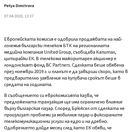
Petya Dimitrova
07.04.2020, 13:37
Европейската комисия е одобрила продажбата на най-
големия български телеком БТК на регионалната
медийна компания United Group, съобщава Капитал,
цитирайки ЕК. В телекома мажоритарен акционер е
лондонският фонд BC Partners. Сделката беше обявена
през ноември 2019 г. и планът е да завърши скоро, като в
предварително заявление на купувача срокът беше в
средата на годината.
В съобщението си еврокомисията казва, че
предложената транзакция ще има ограничено влияние
върху българския пазар. Според Брюксел от сделката не
произлизат проблеми за мобилния пазар и фиксираните
телекомуникационни услуги на едро и на дребно.
Одобрението дойде месец след като EК обяви, че