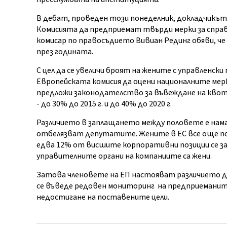
В дебат, проведен този понеделник, докладчикът
Комисията да предприемат твърди мерки за спра
комисар по правосъдието Вивиан Рединг обяви, че
през годината.
С цел да се увеличи броят на жените с управленск
Европейската комисия да оцени националните мерки
предложи законодателство за въвеждане на квот
- до 30% до 2015 г. и до 40% до 2020 г.
Различието в заплащането между половете е нама
отбелязват депутатите. Жените в ЕС все още по
едва 12% от висшите корпоративни позиции се з
управителните органи на компаниите са жени.
Затова членовете на ЕП настояват различието да 
се въведе редовен мониторинг на предприеманит
недостигане на поставените цели.