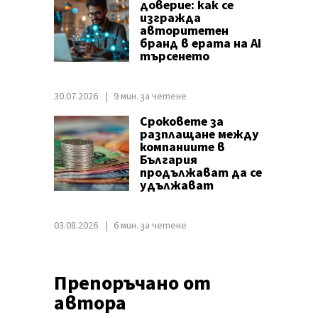
доверие: как се
изгражда
авторитетен
бранд в ерата на AI
търсенето
30.07.2026
9 мин. за четене
Сроковете за
разплащане между
компаниите в
България
продължават да се
удължават
03.08.2026
6 мин. за четене
Препоръчано от
автора