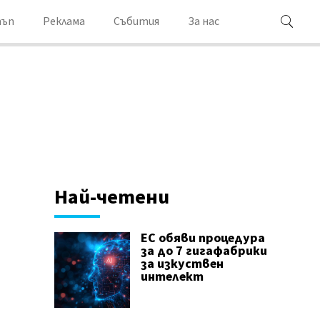
ъп
Реклама
Събития
За нас
Най-четени
ЕС обяви процедура
за до 7 гигафабрики
за изкуствен
интелект