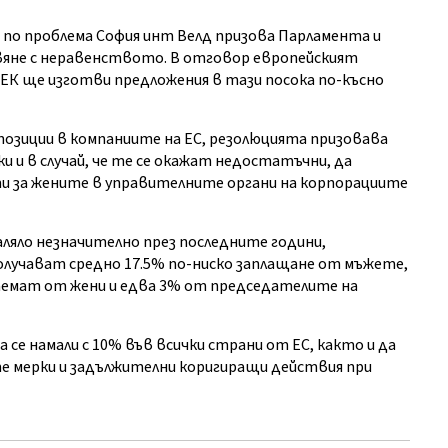
 по проблема София инт Велд призова Парламента и
вяне с неравенството. В отговор европейският
 ЕК ще изготви предложения в тази посока по-късно
и позиции в компаниите на ЕС, резолюцията призовава
 и в случай, че те се окажат недостатъчни, да
и за жените в управителните органи на корпорациите
ляло незначително през последните години,
лучават средно 17.5% по-ниско заплащане от мъжете,
аемат от жени и едва 3% от председателите на
се намали с 10% във всички страни от ЕС, както и да
е мерки и задължителни коригиращи действия при