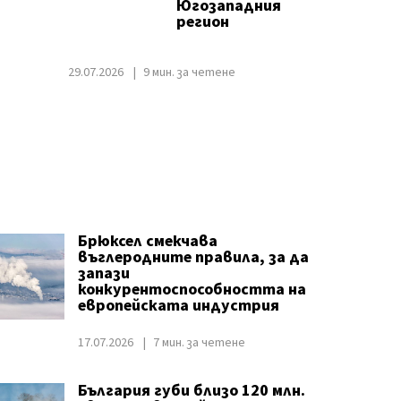
Югозападния
регион
29.07.2026
9 мин. за четене
Брюксел смекчава
въглеродните правила, за да
запази
конкурентоспособността на
европейската индустрия
17.07.2026
7 мин. за четене
България губи близо 120 млн.