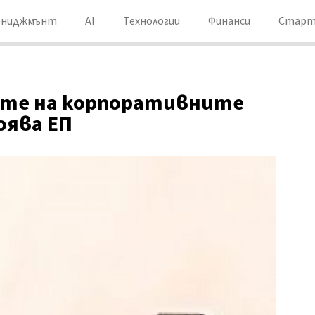
ениджмънт
AI
Технологии
Финанси
Старт
вете на корпоративните
оява ЕП