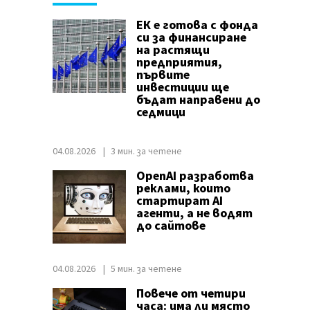
ЕК е готова с фонда
си за финансиране
на растящи
предприятия,
първите
инвестиции ще
бъдат направени до
седмици
04.08.2026
3 мин. за четене
OpenAI разработва
реклами, които
стартират AI
агенти, а не водят
до сайтове
04.08.2026
5 мин. за четене
Повече от четири
часа: има ли място