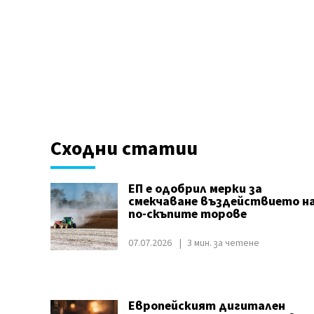
Сходни статии
ЕП е одобрил мерки за
смекчаване въздействието н
по-скъпите торове
07.07.2026
3 мин. за четене
Европейският дигитален