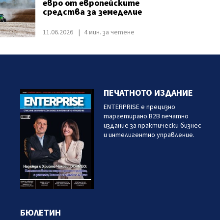
евро от европейските
средства за земеделие
11.06.2026
4 мин. за четене
ПЕЧАТНОТО ИЗДАНИЕ
ENTERPRISE е прецизно
таргетирано B2B печатно
издание за практически бизнес
и интелигентно управление.
БЮЛЕТИН