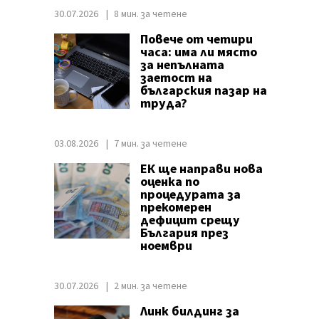
30.07.2026
8 мин. за четене
Повече от четири
часа: има ли място
за непълната
заетост на
българския пазар на
труда?
03.08.2026
7 мин. за четене
ЕК ще направи нова
оценка по
процедурата за
прекомерен
дефицит срещу
България през
ноември
30.07.2026
2 мин. за четене
Линк билдинг за