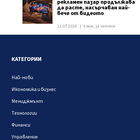
рекламен пазар продължава
да расте, насърчаван най-
вече от видеото
13.07.2026
6 мин. за четене
КАТЕГОРИИ
Най-нови
Икономика и бизнес
Мениджмънт
Технологии
Финанси
Управление