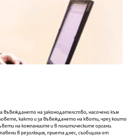
за въвеждането на законодателство, насочено към
ловете, както и за въвеждането на квоти, чрез които
ъвети на компаниите и в политическите органи.
авени в резолюция, приета днес, съобщиха от