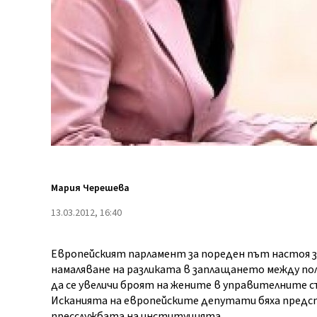
Мария Черешева
13.03.2012, 16:40
Европейският парламент за пореден път настоя 
намаляване на разликата в заплащането между по
да се увеличи броят на жените в управителните с
Исканията на европейските депутати бяха предст
пресслужбата на институцията.