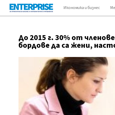
Икономика и бизнес
М
До 2015 г. 30% от члено
бордове да са жени, наст