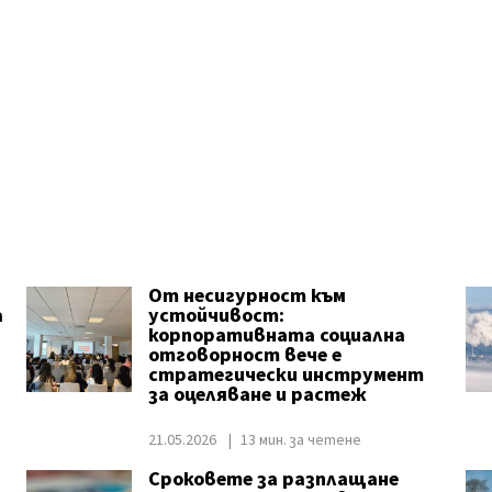
От несигурност към
а
устойчивост:
корпоративната социална
отговорност вече е
стратегически инструмент
за оцеляване и растеж
21.05.2026
13 мин. за четене
Сроковете за разплащане