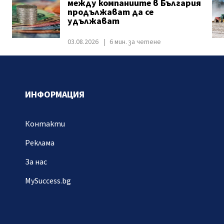
между компаниите в България
продължават да се
удължават
03.08.2026
6 мин. за четене
ИНФОРМАЦИЯ
Контакти
Реклама
За нас
MySuccess.bg