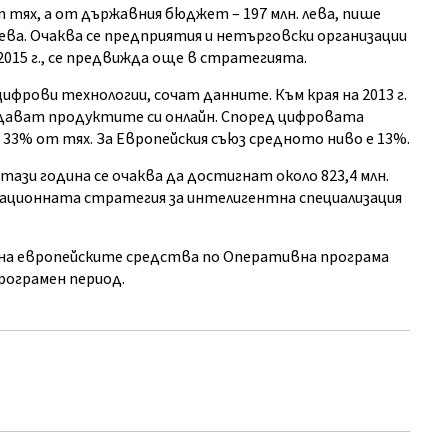
 тях, а от държавния бюджет – 197 млн. лева, пише
ева. Очаква се предприятия и нетърговски организации
 2015 г., се предвижда още в стратегията.
фрови технологии, сочат данните. Към края на 2013 г.
одават продуктите си онлайн. Според цифровата
33% от тях. За Европейския съюз средното ниво е 13%.
 тази година се очаква да достигнат около 823,4 млн.
овационната стратегия за интелигентна специализация
 на европейските средства по Оперативна програма
рограмен период.