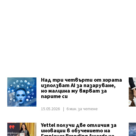
Над три четвърти от хората
използват AI за пазаруване,
но малцина му вярват за
парите си
15.05.2026
6 мин. за четене
Yettel получи две отличия за
иновации в обучението на