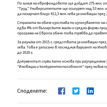
По линия на еврофондовете ще дойдат 275 млн. от
"Труд". Университетите ще осигурят над 53 млн. л
да похарчат близо 412,3 млн. лева за иновации през
Страната ни обаче изостава по използването на ци
едва 4% от българските малки и средни фирми пр
програма на Европа обаче това трябва да правят 
За разлика от 2015 г. средствата за иновации през
лева. Това е записано в последния вариант на Ин
до 2020 г.
Документът служи като основа при разпределяне
"Иновации и конкурентоспособност" през новия п
Споделете: