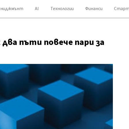
ениджмънт
AI
Технологии
Финанси
Старт
 два пъти повече пари за