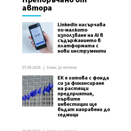
автора
LinkedIn насърчава
по-малкото
използване на AI в
съдържанието в
платформата с
нови инструменти
07.08.2026
6 мин. за четене
ЕК е готова с фонда
си за финансиране
на растящи
предприятия,
първите
инвестиции ще
бъдат направени до
седмици