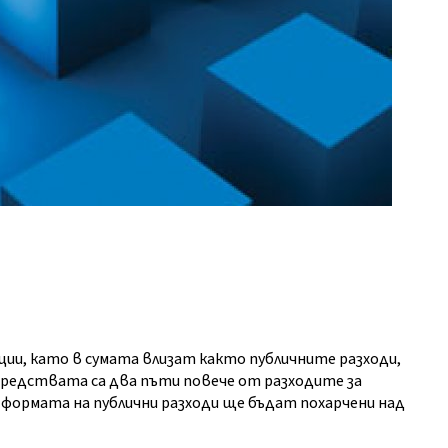
овации, като в сумата влизат както публичните разходи,
Средствата са два пъти повече от разходите за
д формата на публични разходи ще бъдат похарчени над