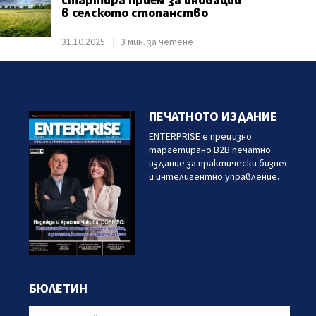
стартира прием за иновации
в селското стопанство
31.10.2025
3 мин. за четене
ПЕЧАТНОТО ИЗДАНИЕ
ENTERPRISE е прецизно
таргетирано B2B печатно
издание за практически бизнес
и интелигентно управление.
БЮЛЕТИН