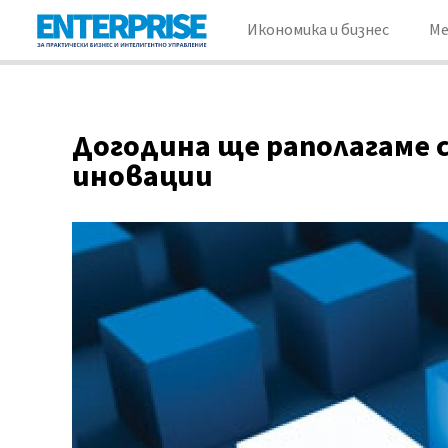
Икономика и бизнес
М
Догодина ще раполагаме с
иновации