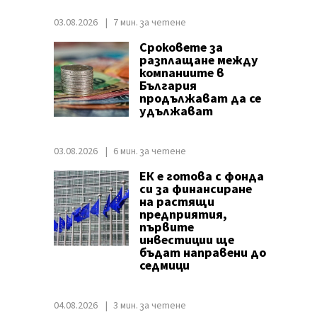
03.08.2026
7 мин. за четене
Сроковете за
разплащане между
компаниите в
България
продължават да се
удължават
03.08.2026
6 мин. за четене
ЕК е готова с фонда
си за финансиране
на растящи
предприятия,
първите
инвестиции ще
бъдат направени до
седмици
04.08.2026
3 мин. за четене