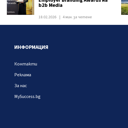
Employer Branding Awards на
b2b Media
18.02.2026
4 мин. за четене
ИНФОРМАЦИЯ
Контакти
Реклама
За нас
MySuccess.bg