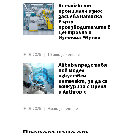
Китайският
промишлен износ
засилва натиска
върху
производителите в
Централна и
Източна Европа
03.08.2026
16 мин. за четене
Alibaba представя
нов модел
изкуствен
интелект, за да се
конкурира с OpenAI
и Anthropic
03.08.2026
9 мин. за четене
Препоръчано от