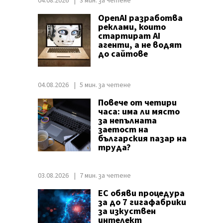
04.08.2026
3 мин. за четене
OpenAI разработва
реклами, които
стартират AI
агенти, а не водят
до сайтове
04.08.2026
5 мин. за четене
Повече от четири
часа: има ли място
за непълната
заетост на
българския пазар на
труда?
03.08.2026
7 мин. за четене
ЕС обяви процедура
за до 7 гигафабрики
за изкуствен
интелект