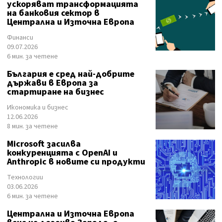
ускоряват трансформацията
на банковия сектор в
Централна и Източна Европа
Финанси
09.07.2026
6 мин. за четене
България е сред най-добрите
държави в Европа за
стартиране на бизнес
Икономика и бизнес
12.06.2026
8 мин. за четене
Microsoft засилва
конкуренцията с OpenAI и
Anthropic в новите си продукти
Технологии
03.06.2026
6 мин. за четене
Централна и Източна Европа