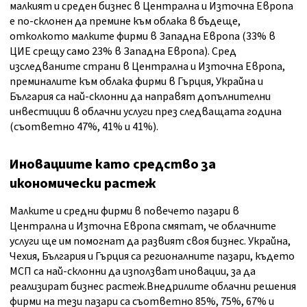
малкият и среден бизнес в Централна и Източна Европа
е по-склонен да премине към облака в бъдеще,
отколкото малките фирми в Западна Европа (33% в
ЦИЕ срещу само 23% в Западна Европа). Сред
изследваните страни в Централна и Източна Европа,
преминалите към облака фирми в Гърция, Украйна и
България са най-склонни да направят допълнителни
инвестиции в облачни услуги през следващата година
(съответно 47%, 41% и 41%).
Иновациите като средство за
икономически растеж
Малките и средни фирми в повечето пазари в
Централна и Източна Европа смятат, че облачните
услуги ще им помогнат да развият своя бизнес. Украйна,
Чехия, България и Гърция са регионалните пазари, където
МСП са най-склонни да използват иновации, за да
реализират бизнес растеж.Внедрилите облачни решения
фирми на тези пазари са съответно 85%, 75%, 67% и