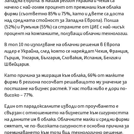
Западна Европа. В нашия регион Украйна и Чехия са
начело с най-голям процент от преминали към облака
фирми (съответно 85% и 75%, като и двете са доста
над средната стойност за Западна Европа). Полша
(52%) и Румъния (55%) са страните от ЦИЕ с най-нисък
процент на компаниите, ползващи облачни технологии.
В топ 10 по използване на облачни решения в Европа
лидер е Украйна, след която се нареждат Чехия, Франция,
Гърция, Унгария, България, Словакия, Испания, Белгия и
Швейцария.
Като причина за миграция към облака, 66% от малките
фирми в региона посочват решаващото му значение за
постигане на бизнес растеж. У нас това ниво е дори по-
високо – 77%.
Един от парадоксалните изводи от проучването е
свързан с отношението на бизнесите към сигурността
на данните им в облака. Облачните малки и средни фирми
смятат, че по-високата сигурност е основна причина за
преминаването към този вид технологично решение.