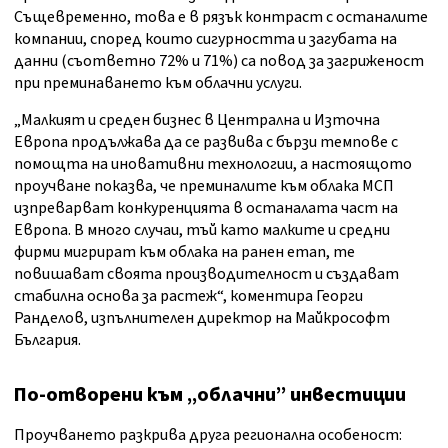
Същевременно, това е в рязък контраст с останалите
компании, според които сигурността и загубата на
данни (съответно 72% и 71%) са повод за загриженост
при преминаването към облачни услуги.
„Малкият и среден бизнес в Централна и Източна
Европа продължава да се развива с бързи темпове с
помощта на иновативни технологии, а настоящото
проучване показва, че преминалите към облака МСП
изпреварват конкуренцията в останалата част на
Европа. В много случаи, тъй като малките и средни
фирми мигрират към облака на ранен етап, те
повишават своята производителност и създават
стабилна основа за растеж“, коментира Георги
Ранделов, изпълнителен директор на Майкрософт
България.
По-отворени към „облачни” инвестиции
Проучването разкрива друга регионална особеност: