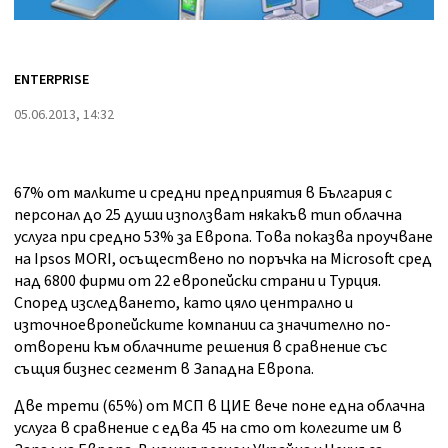
ENTERPRISE
05.06.2013, 14:32
67% от малките и средни предприятия в България с
персонал до 25 души използват някакъв тип облачна
услуга при средно 53% за Европа. Това показва проучване
на Ipsos MORI, осъществено по поръчка на Microsoft сред
над 6800 фирми от 22 европейски страни и Турция.
Според изследването, като цяло централно и
източноевропейските компании са значително по-
отворени към облачните решения в сравнение със
същия бизнес сегмент в Западна Европа.
Две трети (65%) от МСП в ЦИЕ вече поне една облачна
услуга в сравнение с едва 45 на сто от колегите им в