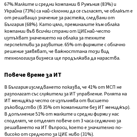
67%.Малките и средни компании в Румъния (83%) и
Украйна (73%) са най-склонни да се съгласят, че облакът е
от решаващо значение за растежа, следвани от
България (68%). Като цяло, преминалите към облака
компании във всички страни от ЦИЕнай-често
изтъкват значението на облака за техните
перспективи за развитие. 65% от фирмите с облачно
решение заявяват, че важносттана този вид
технологииза бизнеса ще продължава да нараства.
Повече време за ИТ
В България изследването показва, че 41% от МСП не
разполагат със служители за ИТ управление. Ролята на
ИТ мениджър често се изпълнява от висшето
ръководство (в 35% от комапниите без ИТ мениджър).
В допълнение 51% от малките и средни фирми у нас
споделят, че отделят повече от 3 часа седмично за
решаването на ИТ въпроси, което е значително по-
високо от средното за ЦИЕ ниво (31%).