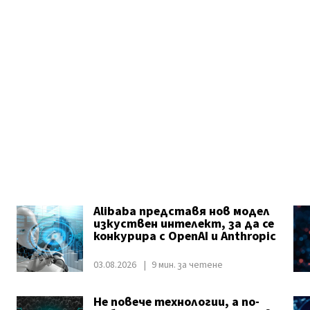
Alibaba представя нов модел
изкуствен интелект, за да се
конкурира с OpenAI и Anthropic
03.08.2026
9 мин. за четене
Не повече технологии, а по-