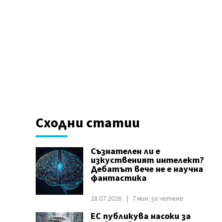
Сходни статии
Съзнателен ли е
изкуственият интелект?
Дебатът вече не е научна
фантастика
28.07.2026
7 мин. за четене
ЕС публикува насоки за