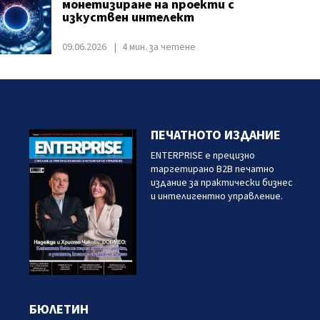
монетизиране на проекти с
изкуствен интелект
09.06.2026
4 мин. за четене
ПЕЧАТНОТО ИЗДАНИЕ
ENTERPRISE е прецизно
таргетирано B2B печатно
издание за практически бизнес
и интелигентно управление.
БЮЛЕТИН