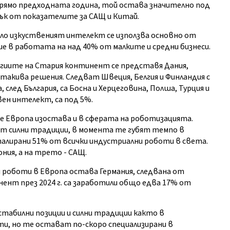
спрямо предходната година, той остава значително под
сък от показателите за САЩ и Китай.
яло изкуственият интелект се използва основно от
ие в работата на над 40% от малките и средни бизнеси.
огиите на Стария континент се представя Дания,
такива решения. Следват Швеция, Белгия и Финландия с
 след България, са Босна и Херцеговина, Полша, Турция и
ен интелект, са под 5%.
 Европа изостава и в сферата на роботизацията.
т силни традиции, в момента те губят темпо в
сталирани 51% от всички индустриални роботи в света.
ния, а на трето - САЩ.
роботи в Европа остава Германия, следвана от
нент през 2024 г. са заработили общо едва 17% от
стабилни позиции и силни традиции както в
и, но те остават по-скоро специализирани в