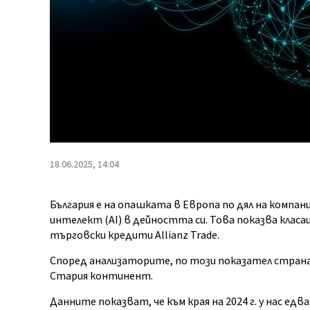
18.06.2025, 14:04
България е на опашката в Европа по дял на компа
интелект (AI) в дейността си. Това показва клас
търговски кредити Allianz Trade.
Според анализаторите, по този показател страна
Стария континент.
Данните показват, че към края на 2024 г. у нас е