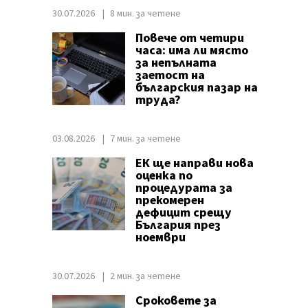
30.07.2026
8 мин. за четене
Повече от четири
часа: има ли място
за непълната
заетост на
българския пазар на
труда?
03.08.2026
7 мин. за четене
ЕК ще направи нова
оценка по
процедурата за
прекомерен
дефицит срещу
България през
ноември
30.07.2026
2 мин. за четене
Сроковете за