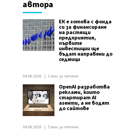
автора
ЕК е готова с фонда
си за финансиране
на растящи
предприятия,
първите
инвестиции ще
бъдат направени до
седмици
04.08.2026
3 мин. за четене
OpenAI разработва
реклами, които
стартират AI
агенти, а не водят
до сайтове
04.08.2026
5 мин. за четене