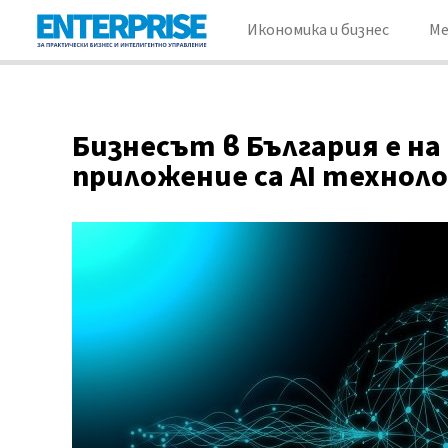
Икономика и бизнес
М
Бизнесът в България е на
приложение са AI техноло