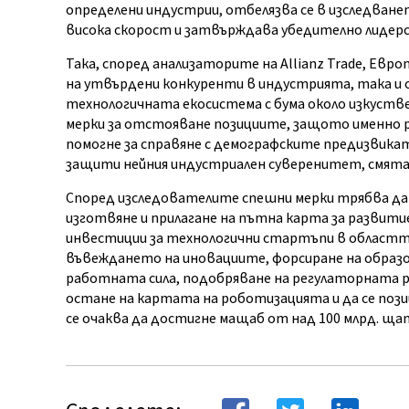
определени индустрии, отбелязва се в изследването
висока скорост и затвърждава убедително лидерс
Така, според анализаторите на Allianz Trade, Евр
на утвърдени конкуренти в индустрията, така и о
технологичната екосистема с бума около изкустве
мерки за отстояване позициите, защото именно
помогне за справяне с демографските предизвикат
защити нейния индустриален суверенитет, смят
Според изследователите спешни мерки трябва да 
изготвяне и прилагане на пътна карта за развити
инвестиции за технологични стартъпи в областт
въвеждането на иновациите, форсиране на образ
работната сила, подобряване на регулаторната р
остане на картата на роботизацията и да се позиц
се очаква да достигне мащаб от над 100 млрд. ща