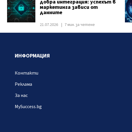
добра интеграция: успехът в
маркетинга зависи от
данните
21.07.2026
7 мин. за четене
ИНФОРМАЦИЯ
Контакти
Реклама
За нас
MySuccess.bg