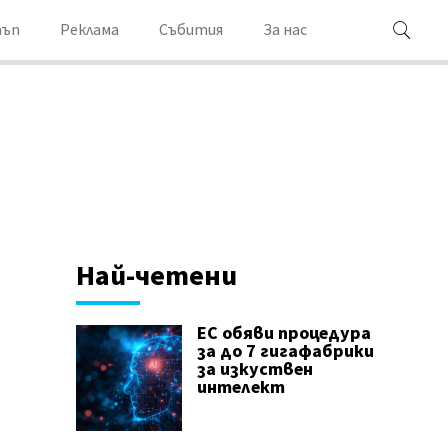
ъп
Реклама
Събития
За нас
Най-четени
ЕС обяви процедура
за до 7 гигафабрики
за изкуствен
интелект