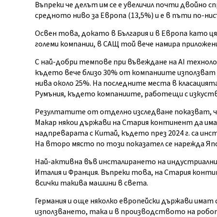
Въпреки че делът им се е увеличил почти двойно 
средното ниво за Европа (13,5%) и е в пъти по-ни
Освен това, докато в България и в Европа като ц
големи компании, в САЩ той вече намира приложен
С най-добри темпове при въвеждане на AI технол
където вече близо 30% от компаниите използват 
нива около 25%. На последните места в класацията,
Румъния, където компаниите, работещи с изкуств
Резултатите от отделно изследване показват, че
Макар някои държави на Стария континент да има
надпреварата с Китай, където през 2024 г. са ин
На второ място по този показател се нарежда Япо
Най-активна във инсталирането на индустриални 
Италия и Франция. Въпреки това, на Стария конти
всички такива машини в света.
Германия и още няколко европейски държави имат 
използването, така и в производството на робот