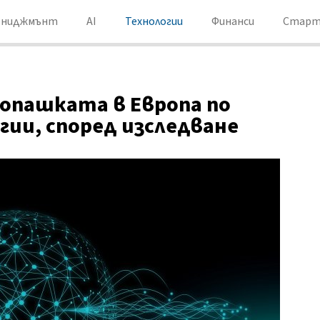
ениджмънт
AI
Технологии
Финанси
Старт
 опашката в Европа по
гии, според изследване