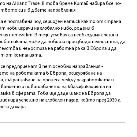
 на Allianz Trade. В това време Китай набира все по-
твото си и в двете направления.
опа е поставена под сериозен натиск както от страна
т нови играчи на глобално ниво, родени в
ния интелект. В тези условия са необходими спешни
 роботиката може да повиши производителността, да
елства и недостига на работна ръка в Европа и да
ат от компанията.
се предприемат в пет основни направления -
ето на роботиката в Европа, осигуряване на
а, съкращаване на процеса между разработката и
ованието и повишаването на квалификацията на
амка в сферата. Това ще даде шанс на Европа да
ионира успешно на глобален пазар, който през 2030 г.
тски долара.