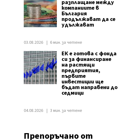
разплащане между
компаниите в
България
продължават да се
удължават
03.08.2026
6 мин. за четене
ЕК е готова с фонда
си за финансиране
на растящи
предприятия,
първите
инвестиции ще
бъдат направени до
седмици
04.08.2026
3 мин. за четене
Препоръчано от