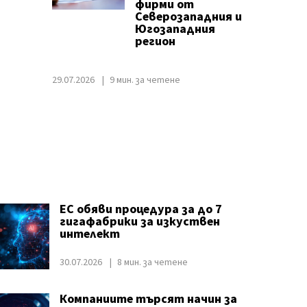
фирми от
Северозападния и
Югозападния
регион
29.07.2026
9 мин. за четене
ЕС обяви процедура за до 7
гигафабрики за изкуствен
интелект
30.07.2026
8 мин. за четене
Компаниите търсят начин за