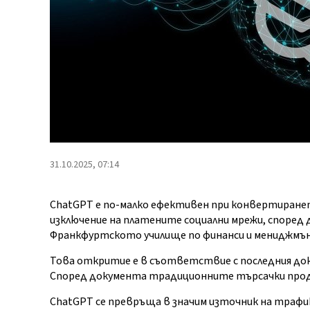
31.10.2025, 07:14
ChatGPT е по-малко ефективен при конвертиранет
изключение на платените социални мрежи, според 
Франкфуртското училище по финанси и мениджмъ
Това откритие е в съответствие с последния докл
Според документа традиционните търсачки прод
ChatGPT се превръща в значим източник на трафи