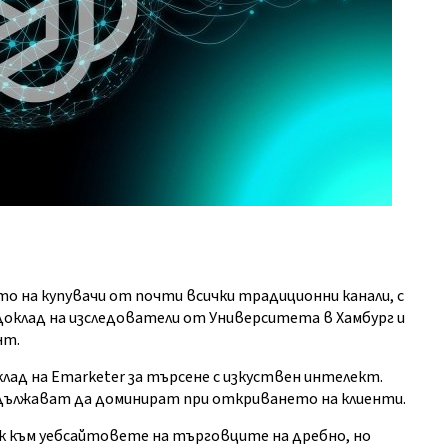
о на купувачи от почти всички традиционни канали, с
доклад на изследователи от Университета в Хамбург и
нт.
ад на Emarketer за търсене с изкуствен интелект.
ължават да доминират при откриването на клиенти.
к към уебсайтовете на търговците на дребно, но