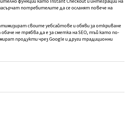
телно функции като Instant Checkout и интеграции на
 насърчат потребителите да се осланят повече на
птимизират своите уебсайтове и обяви за откриване
 обаче не трябва да е за сметка на SEO, тъй като по-
мират продукти чрез Google и други традиционни