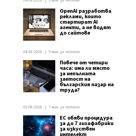
04.08.2026
3 мин. за четене
OpenAI разработва
реклами, които
стартират AI
агенти, а не водят
до сайтове
04.08.2026
5 мин. за четене
Повече от четири
часа: има ли място
за непълната
заетост на
българския пазар на
труда?
03.08.2026
7 мин. за четене
ЕС обяви процедура
за до 7 гигафабрики
за изкуствен
интелект