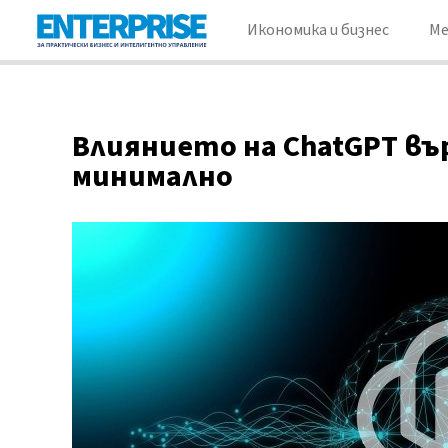
Икономика и бизнес
М
Влиянието на ChatGPT въ
минимално