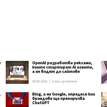
е
OpenAI разработва реклами,
които стартират AI агенти,
а не водят до сайтове
04.08.2026
5 мин. за четене
.
Bing, а не Google, определя кои
брандове ще препоръчва
ChatGPT