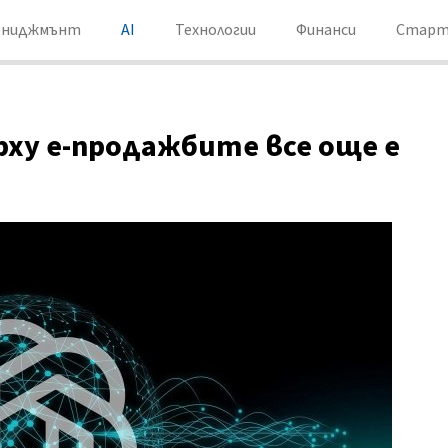
ениджмънт
AI
Технологии
Финанси
Старт
рху е-продажбите все още е