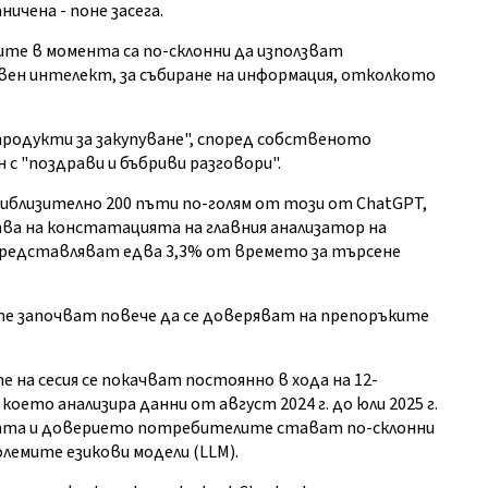
ичена - поне засега.
ите в момента са по-склонни да използват
ен интелект, за събиране на информация, отколкото
родукти за закупуване", според собственото
н с "поздрави и бъбриви разговори".
иблизително 200 пъти по-голям от този от ChatGPT,
ва на констатацията на главния анализатор на
представляват едва 3,3% от времето за търсене
те започват повече да се доверяват на препоръките
 на сесия се покачват постоянно в хода на 12-
оето анализира данни от август 2024 г. до юли 2025 г.
стта и доверието потребителите стават по-склонни
лемите езикови модели (LLM).