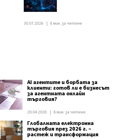
30.07.2026
8 мин. за четене
AI агентите и борбата за
клиенти: готов ли е бизнесът
за агентната онлайн
търговия?
20.04.2026
6 мин. за четене
Глобалната електронна
търговия през 2026 г. –
растеж и трансформация