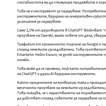
способността му да стимулира продажбите е огран
Това не е инструмент за пазаруване. Потребител
инструментите, базирани на генеративен изкуств
за решения за пазаруване.
Само 2,1% от разговорите в ChatGPT включват "п
проучване на OpenAI, малко повече от дела, свърза
Трафикът от органичното търсене на Google е пр
според немските изследователи. Това съответст
Emarketer Нейт Елиът, че genAI инструментите 
онлайн.
Това може да се промени, тъй като потребители
на ChatGPT и други AI базирани инструменти.
Както процентите на конверсия, така и приходите
месечното проучване на немските изследователи, к
Това показва, че с нарастването на познаваемо
да действат според съветите за пазаруване на го