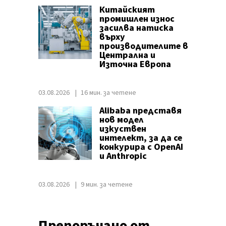
Китайският
промишлен износ
засилва натиска
върху
производителите в
Централна и
Източна Европа
03.08.2026
16 мин. за четене
Alibaba представя
нов модел
изкуствен
интелект, за да се
конкурира с OpenAI
и Anthropic
03.08.2026
9 мин. за четене
Препоръчано от