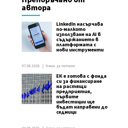
автора
LinkedIn насърчава
по-малкото
използване на AI в
съдържанието в
платформата с
нови инструменти
07.08.2026
6 мин. за четене
ЕК е готова с фонда
си за финансиране
на растящи
предприятия,
първите
инвестиции ще
бъдат направени до
седмици