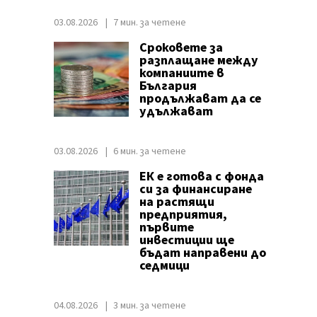
03.08.2026
7 мин. за четене
Сроковете за
разплащане между
компаниите в
България
продължават да се
удължават
03.08.2026
6 мин. за четене
ЕК е готова с фонда
си за финансиране
на растящи
предприятия,
първите
инвестиции ще
бъдат направени до
седмици
04.08.2026
3 мин. за четене