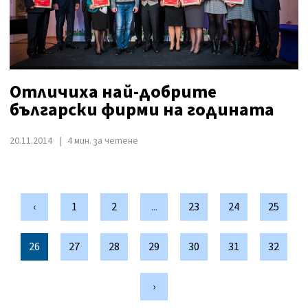
Отличиха най-добрите
български фирми на годината
20.11.2014
4 мин. за четене
‹
1
2
...
23
24
25
26
27
28
29
30
31
32
›