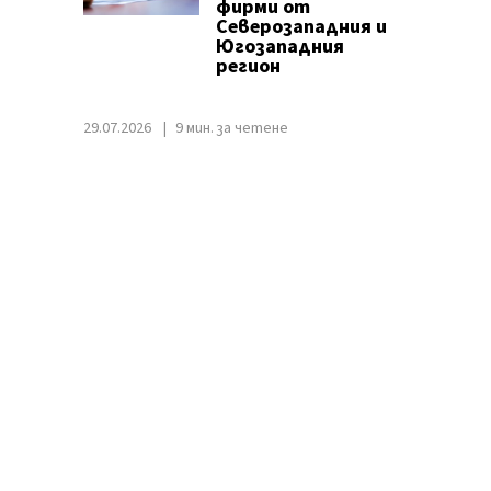
фирми от
Северозападния и
Югозападния
регион
29.07.2026
9 мин. за четене