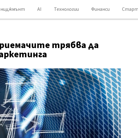
ениджмънт
AI
Технологии
Финанси
Старт
приемачите трябва да
маркетинга