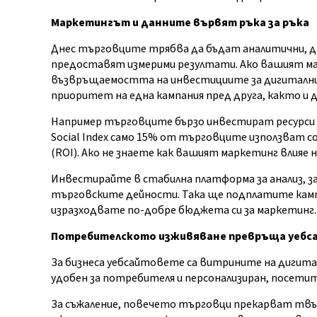
Маркетингът и данните вървят ръка за ръка
Днес търговците трябва да бъдат аналитични, да 
предоставят измерими резултати. Ако вашият мар
възвръщаемостта на инвестициите за дигитални
приоритет на една кампания пред друга, както и
Например търговците бързо инвестират ресурси в
Social Index само 15% от търговците използват 
(ROI). Ако не знаете как вашият маркетинг влияе н
Инвестирайте в стабилна платформа за анализ, 
търговските дейности. Така ще подплатите кампа
изразходвате по-добре бюджета си за маркетинг.
Потребителското изживяване превръща уебс
За бизнеса уебсайтовете са витрините на дигита
удобен за потребителя и персонализиран, посетит
За съжаление, повечето търговци прекарват твъ