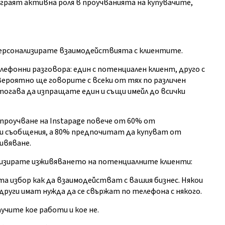
граят активна роля в проучванията на купувачите,
 персонализирате взаимодействията с клиентите.
фонни разговора: един с потенциален клиент, друго с
Вероятно ще говорите с всеки от тях по различен
тогава да изпращате един и същи имейл до всички
проучване на Instapage повече от 60% от
и съобщения, а 80% предпочитат да купуват от
ивяване.
лизирате изживяването на потенциалните клиенти:
та избор как да взаимодействат с вашия бизнес. Някои
други имат нужда да се свържат по телефона с някого.
учите кое работи и кое не.