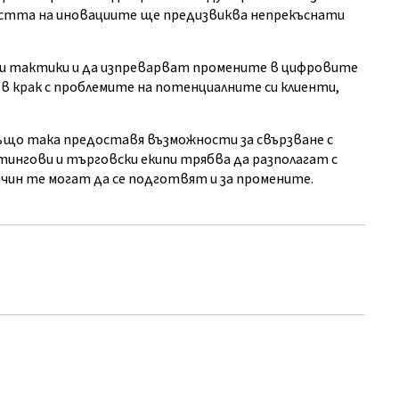
ростта на иновациите ще предизвиква непрекъснати
и тактики и да изпреварват промените в цифровите
в крак с проблемите на потенциалните си клиенти,
ъщо така предоставя възможности за свързване с
тингови и търговски екипи трябва да разполагат с
начин те могат да се подготвят и за промените.