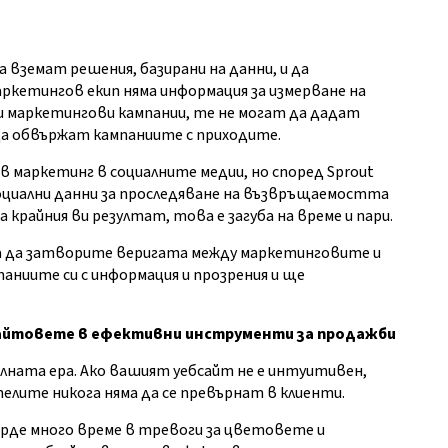
вземат решения, базирани на данни, и да
кетингов екип няма информация за измерване на
 маркетингови кампании, те не могат да дадат
 да обвържат кампаниите с приходите.
 маркетинг в социалните медии, но според Sprout
социални данни за проследяване на възвръщаемостта
а крайния ви резултат, това е загуба на време и пари.
за да затворите веригата между маркетинговите и
ниите си с информация и прозрения и ще
айтовете в ефективни инструменти за продажби
лната ера. Ако вашият уебсайт не е интуитивен,
елите никога няма да се превърнат в клиенти.
рде много време в тревоги за цветовете и