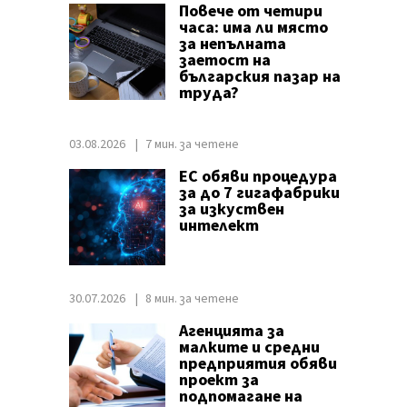
Повече от четири
часа: има ли място
за непълната
заетост на
българския пазар на
труда?
03.08.2026
7 мин. за четене
ЕС обяви процедура
за до 7 гигафабрики
за изкуствен
интелект
30.07.2026
8 мин. за четене
Агенцията за
малките и средни
предприятия обяви
проект за
подпомагане на