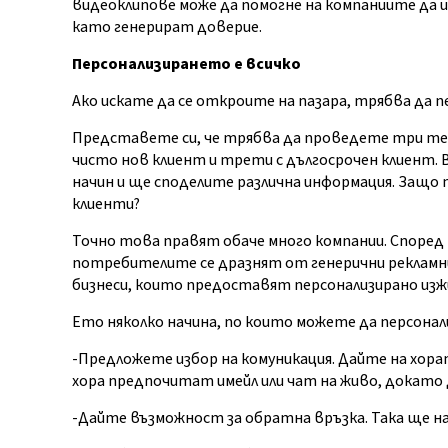
видеоклипове може да помогне на компаниите да и
като генерират доверие.
Персонализирането е всичко
Ако искате да се откроите на пазара, трябва да
Представете си, че трябва да проведете три теле
чисто нов клиент и трети с дългосрочен клиент. 
начин и ще споделите различна информация. Защо 
клиенти?
Точно това правят обаче много компании. Според 
потребителите се дразнят от генерични рекламн
бизнеси, които предоставят персонализирано изж
Ето няколко начина, по които можете да персона
-Предложете избор на комуникация. Дайте на хора
хора предпочитат имейл или чат на живо, докато 
-Дайте възможност за обратна връзка. Така ще на