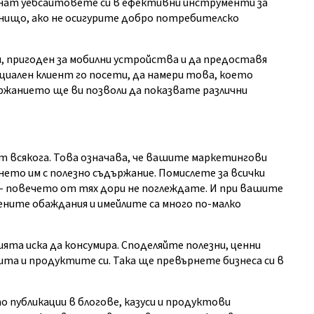
рнат уебсайтовете си в ефективни инструменти за
 нищо, ако не осигурите добро потребителско
, пригоден за мобилни устройства и да предоставя
иален клиент го посети, да намери това, което
ържанието ще ви позволи да показвате различни
 всякога. Това означава, че вашите маркетингови
нето им с полезно съдържание. Помислете за всички
н - повечето от тях дори не поглеждате. И при вашите
ните обаждания и имейлите са много по-малко
ята иска да консумира. Споделяйте полезни, ценни
ита и продуктите си. Така ще превърнете бизнеса си в
 публикации в блогове, казуси и продуктови