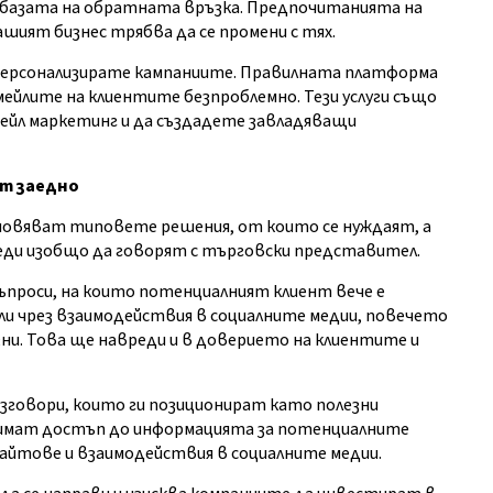
базата на обратната връзка. Предпочитанията на
шият бизнес трябва да се промени с тях.
а персонализирате кампаниите. Правилната платформа
мейлите на клиентите безпроблемно. Тези услуги също
мейл маркетинг и да създадете завладяващи
т заедно
ановяват типовете решения, от които се нуждаят, а
ди изобщо да говорят с търговски представител.
ъпроси, на които потенциалният клиент вече е
ли чрез взаимодействия в социалните медии, повечето
и. Това ще навреди и в доверието на клиентите и
говори, които ги позиционират като полезни
о имат достъп до информацията за потенциалните
сайтове и взаимодействия в социалните медии.