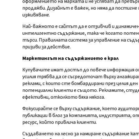
оформлението на марката и не успяват да превъ
продажби. Дизайнът е важен, но няма да постигне
изживяване.
Най-важното е сайтът да е отзивчив и динамичен
интелигентно съдържание, така че когато потенц
търси. Правилната система за управление на съд
призиви за действие.
Маркетингът на съдържанието е крал
Купувачите имат достъп до повече информация от
усилия трябва да се съсредоточат върху ангажира
реклами, с които сте бомбардирани през целия де
потенциални клиенти е същото. Рекламите, студе
ефективни, отколкото бяха някога.
Фокусирайте се върху съдържание, което аудитори
публикации в блог за компанията, индустрията, оп
ресурс, който привлича клиенти.
Създаването на лесно за намиране съдържание като