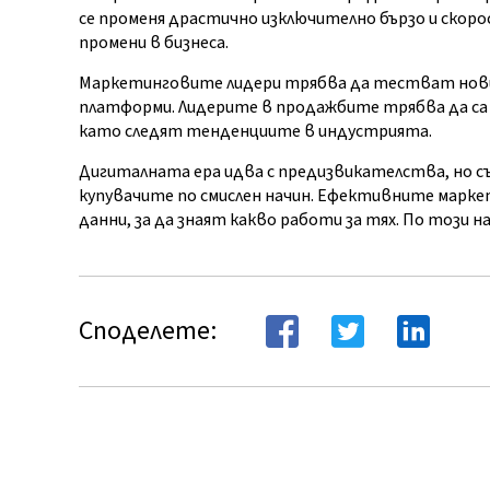
се променя драстично изключително бързо и ско
промени в бизнеса.
Маркетинговите лидери трябва да тестват нов
платформи. Лидерите в продажбите трябва да са 
като следят тенденциите в индустрията.
Дигиталната ера идва с предизвикателства, но с
купувачите по смислен начин. Ефективните марке
данни, за да знаят какво работи за тях. По този 
Споделете: