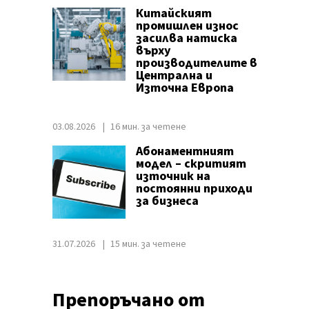
Китайският
промишлен износ
засилва натиска
върху
производителите в
Централна и
Източна Европа
03.08.2026
16 мин. за четене
Абонаментният
модел – скритият
източник на
постоянни приходи
за бизнеса
31.07.2026
15 мин. за четене
Препоръчано от