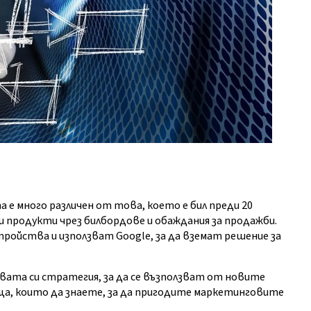
е много различен от това, което е бил преди 20
и продукти чрез билбордове и обаждания за продажби.
ройства и използват Google, за да вземат решение за
та си стратегия, за да се възползват от новите
ща, които да знаете, за да пригодите маркетинговите