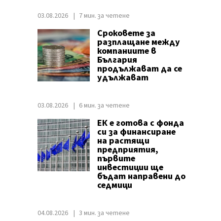
03.08.2026
7 мин. за четене
Сроковете за
разплащане между
компаниите в
България
продължават да се
удължават
03.08.2026
6 мин. за четене
ЕК е готова с фонда
си за финансиране
на растящи
предприятия,
първите
инвестиции ще
бъдат направени до
седмици
04.08.2026
3 мин. за четене