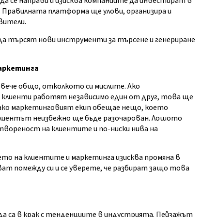
о да се направи и изисква компаниите да инвестират в
 Правилната платформа ще улови, организира и
вители.
 търсят нови инструменти за търсене и генериране
аркетинга
вече общо, отколкото си мислите. Ако
 клиенти работят независимо един от друг, това ще
 ако маркетинговият екип обещае нещо, което
клиентът неизбежно ще бъде разочарован. Лошото
твореност на клиентите и по-ниски нива на
о на клиентите и маркетинга изисква промяна в
т помежду си и се уверете, че разбират защо това
а са в крак с тенденциите в индустрията. Пейзажът