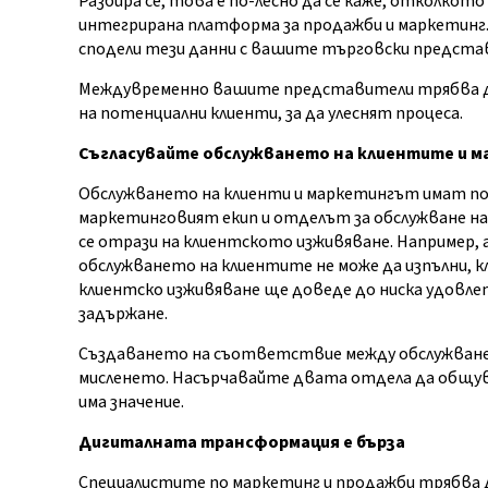
Разбира се, това е по-лесно да се каже, отколкот
интегрирана платформа за продажби и маркетинг.
сподели тези данни с вашите търговски предста
Междувременно вашите представители трябва да
на потенциални клиенти, за да улеснят процеса.
Съгласувайте обслужването на клиентите и м
Обслужването на клиенти и маркетингът имат по
маркетинговият екип и отделът за обслужване на
се отрази на клиентското изживяване. Например,
обслужването на клиентите не може да изпълни, 
клиентско изживяване ще доведе до ниска удовле
задържане.
Създаването на съответствие между обслужванет
мисленето. Насърчавайте двата отдела да общува
има значение.
Дигиталната трансформация е бърза
Специалистите по маркетинг и продажби трябва д