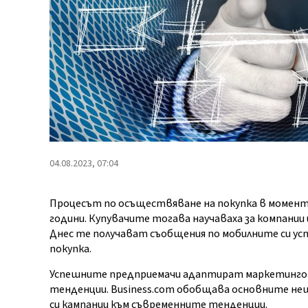
04.08.2023, 07:04
Процесът по осъществяване на покупка в момента 
години. Купувачите тогава научаваха за компании 
Днес те получават съобщения по мобилните си уст
покупка.
Успешните предприемачи адаптират маркетингова
тенденции. Business.com обобщава основните не
си кампании към съвременните тенденции.