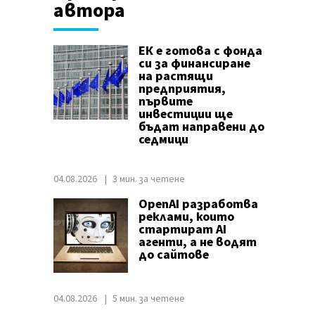
автора
ЕК е готова с фонда
си за финансиране
на растящи
предприятия,
първите
инвестиции ще
бъдат направени до
седмици
04.08.2026
3 мин. за четене
OpenAI разработва
реклами, които
стартират AI
агенти, а не водят
до сайтове
04.08.2026
5 мин. за четене