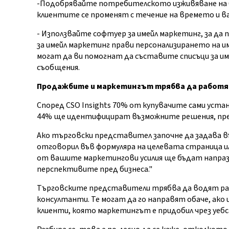
-Подобрявайте потребителското изживяване на 
клиентите се променят с течение на времето и ва
- Използвайте софтуер за имейл маркетинг, за д
за имейл маркетинг прави персонализирането на и
могат да ви помогнат да съставите списъци за и
съобщения.
Продажбите и маркетингът трябва да работя
Според CSO Insights 70% от купувачите сами уст
44% ще идентифицират възможните решения, пре
Ако търговски представител започне да задава в
отговорил във формуляра на целевата страница и
от вашите маркетингови усилия ще бъдат напразн
перспективите пред бизнеса."
Търговските представители трябва да водят раз
консултанти. Те могат да го направят обаче, ак
клиенти, която маркетингът е придобил чрез уеб