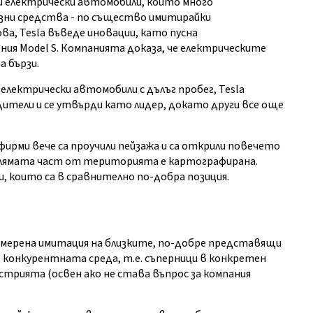
ни електрически автомобили, които много
ни средства - по същество имитирайки
а, Tesla въведе иновации, като пусна
ния Model S. Компанията доказа, че електрическите
 бързи.
 електрически автомобили с дълъг пробег, Tesla
тели и се утвърди като лидер, докато други все още
 фирми вече са проучили пейзажа и са открили повечето
лямата част от територията е картографирана.
 които са в сравнително по-добра позиция.
премерена имитация на близките, по-добре представящи
 конкурентната среда, т.е. съперници в конкретен
устрията (освен ако не става въпрос за компания