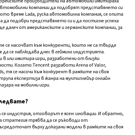
окорейските производители на автомобили имитираха
 автомобилни компании да подобрят представянето си
щото време Lada, руска автомобилна компания, се опита
за да подобри представянето си и да постигне успеха
де далеч от американските и германските компании, за
е се насочват към конкуренти, които не са твърде
е да се наблюдава днес в гейминг индустрията.
 в или имитира игри, разработени от близки
ости. Когато Tencent разработи Arena of Valor,
ds, тя се насочи към конкурент в рамките на своя
натрупа експертиза в жанра на мултиплейър онлайн
пазара на мобилни игри.
следвате?
 се индустрия, отговорът е ясен: иновации. И обратно,
та стратегия трябва да се ръководи от
съсредоточат върху доказани модели в рамките на своя