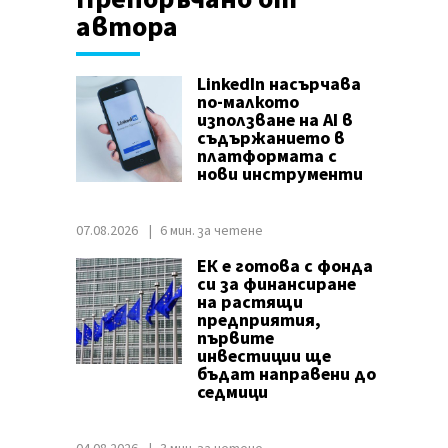
автора
LinkedIn насърчава
по-малкото
използване на AI в
съдържанието в
платформата с
нови инструменти
07.08.2026
6 мин. за четене
ЕК е готова с фонда
си за финансиране
на растящи
предприятия,
първите
инвестиции ще
бъдат направени до
седмици