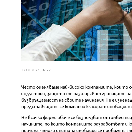
12.08.2025, 07:22
Често оценяваме най-високо компаниите, които 
индустрии, защото те разширяват границите на 
възвръщаемост на своите начинания. Не е изнена
представящите се компании класират иновациите
Не всички фирми обаче се възползват от инвестиц
начините, по които компаниите разработват и к
причина - много опити за иновации се провалят, 