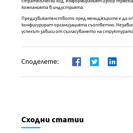
стратегически ход. Информираният избор трябва д
компанията в индустрията.
Предизвикателството пред мениджърите е да опр
конфигурират организацията съответно. Независи
успехът зависи от съгласуването на структурата
Споделете:
Сходни статии