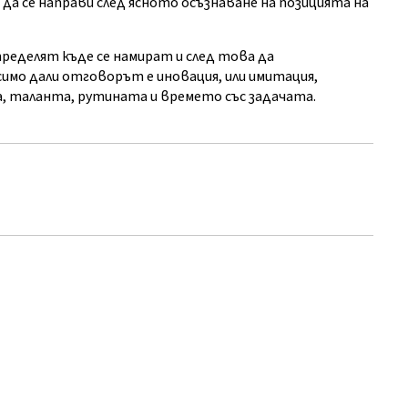
а се направи след ясното осъзнаване на позицията на
еделят къде се намират и след това да
мо дали отговорът е иновация, или имитация,
, таланта, рутината и времето със задачата.