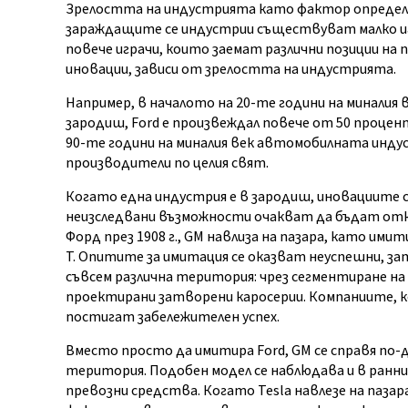
Зрелостта на индустрията като фактор определя 
зараждащите се индустрии съществуват малко иг
повече играчи, които заемат различни позиции на п
иновации, зависи от зрелостта на индустрията.
Например, в началото на 20-те години на миналия
зародиш, Ford е произвеждал повече от 50 проце
90-те години на миналия век автомобилната индус
производители по целия свят.
Когато една индустрия е в зародиш, иновациите с
неизследвани възможности очакват да бъдат отк
Форд през 1908 г., GM навлиза на пазара, като и
Т. Опитите за имитация се оказват неуспешни, за
съвсем различна територия: чрез сегментиране на
проектирани затворени каросерии. Компаниите, к
постигат забележителен успех.
Вместо просто да имитира Ford, GM се справя по-д
територия. Подобен модел се наблюдава и в ранн
превозни средства. Когато Tesla навлезе на паза