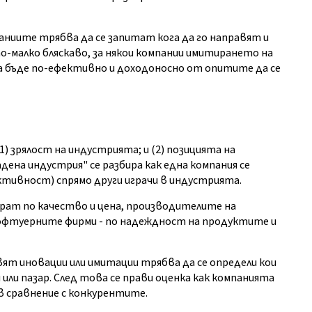
аниите трябва да се запитат кога да го направят и
и по-малко бляскаво, за някои компании имитирането на
 бъде по-ефективно и доходоносно от опитите да се
1) зрялост на индустрията; и (2) позицията на
дена индустрия" се разбира как една компания се
ктивност) спрямо други играчи в индустрията.
рат по качество и цена, производителите на
софтуерните фирми - по надеждност на продуктите и
вят иновации или имитации трябва да се определи кои
или пазар. След това се прави оценка как компанията
 в сравнение с конкурентите.