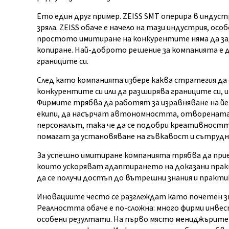
Ето един друг пример. ZEISS SMT оперира в индус
зряла. ZEISS обаче е начело на тази индустрия, о
простото имитиране на конкурентите няма да за
копиране. Най-доброто решение за компанията е д
границите си.
След като компанията избере каква стратегия да с
конкурентите си или да разширява границите си, 
Фирмите трябва да работят за изравняване на йе
екипи, да насърчат автономността, отворената 
персоналът, така че да се подобри креативностт
помагат за установяване на гъвкавост и сътруд
За успешно имитиране компанията трябва да прие
които ускоряват адаптирането на доказани практ
да се получи достъп до вътрешни знания и практи
Иновациите често се разглеждат като почетен зна
Реалността обаче е по-сложна: много фирми инвест
особени резултати. На първо място мениджърите