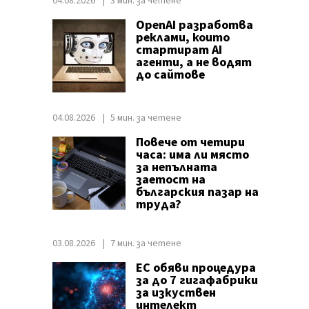
04.08.2026
3 мин. за четене
OpenAI разработва
реклами, които
стартират AI
агенти, а не водят
до сайтове
04.08.2026
5 мин. за четене
Повече от четири
часа: има ли място
за непълната
заетост на
българския пазар на
труда?
03.08.2026
7 мин. за четене
ЕС обяви процедура
за до 7 гигафабрики
за изкуствен
интелект