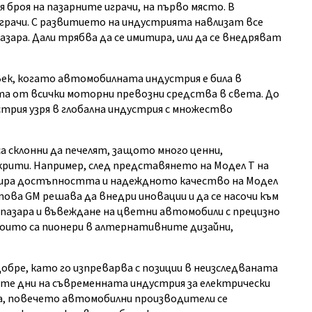
броя на пазарните играчи, на първо място. В
рачи. С развитието на индустрията навлизат все
азара. Дали трябва да се имитира, или да се внедряват
 век, когато автомобилната индустрия е била в
нта от всички моторни превозни средства в света. До
трия узря в глобална индустрия с множество
а склонни да печелят, защото много ценни,
рити. Например, след представянето на Модел Т на
митира достъпността и надеждното качество на Модел
това GM решава да внедри иновации и да се насочи към
 пазара и въвеждане на цветни автомобили с прецизно
оито са пионери в алтернативните дизайни,
обре, като го изпреварва с позиции в неизследваната
ите дни на съвременната индустрия за електрически
ра, повечето автомобилни производители се