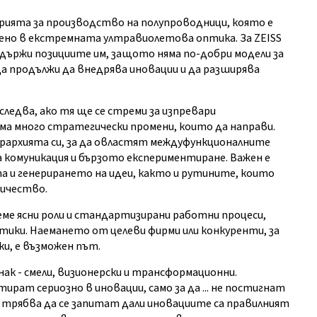
трията за производство на полупроводници, която е
собено в екстремната ултравиолетова оптика. За ZEISS
държи позициите им, защото няма по-добри модели за
а продължи да внедрява иновации и да разширява
ледва, ако тя ще се стреми за изпревари
има много стратегически промени, които да направи.
рархията си, за да овластят междуфункционалните
комуникация и бързото експериментиране. Важен е
а и генерирането на идеи, както и рутините, които
ничество.
ме ясни роли и стандартизирани работни процеси,
ики. Наемането от целеви фирми или конкуренти, за
ки, е възможен път.
к - смели, визионерски и трансформационни.
ират сериозно в иновации, само за да ... не постигнат
 трябва да се запитат дали иновациите са правилният