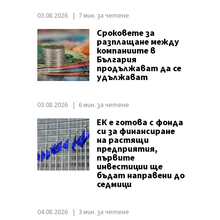
03.08.2026
7 мин. за четене
Сроковете за
разплащане между
компаниите в
България
продължават да се
удължават
03.08.2026
6 мин. за четене
ЕК е готова с фонда
си за финансиране
на растящи
предприятия,
първите
инвестиции ще
бъдат направени до
седмици
04.08.2026
3 мин. за четене