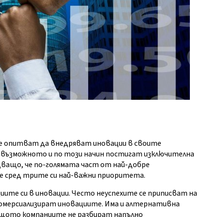
се опитват да внедряват иновации в своите
възможното и по този начин постигат изключителна
дващо, че по-голямата част от най-добре
 сред трите си най-важни приоритета.
иите си в иновации. Често неуспехите се приписват на
омерсиализират иновациите. Има и алтернативна
защото компаниите не разбират напълно