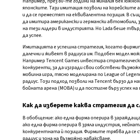
Например, през 80-те години на миналия век южн
японските. Тази имитация позволи на корейските
и да се преместят на еквивалентна позиция. В съ
да имитира американски и германски автомобили, 
на тези лидери в индустрията. Но Lada беше твър
да успее.
Имитацията е успешна стратегия, когато фирмит
далечни и живеят в радиуса им. Подобен модел мож
Например Tencent Games инвестира стратегически
конкуренти, за да изгради свои собствени възможн
мобилна игра, тясно моделирана по League of Legen
радиус. Този подход позволи на Tencent бързо да 
бойната арена (MOBA) и да постигне бърз успех на 
Как да изберете каква стратегия да 
В обобщение: ако една фирма оперира в зараждаща
ако една фирма оперира в зряла индустрия, нейна
конкурентната ѝ позиция. Фирмите трябва да се 
радиус и зона на възможно наваксване.