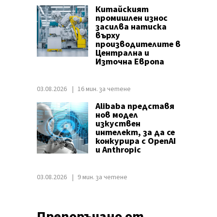
Китайският
промишлен износ
засилва натиска
върху
производителите в
Централна и
Източна Европа
03.08.2026
16 мин. за четене
Alibaba представя
нов модел
изкуствен
интелект, за да се
конкурира с OpenAI
и Anthropic
03.08.2026
9 мин. за четене
Препоръчано от