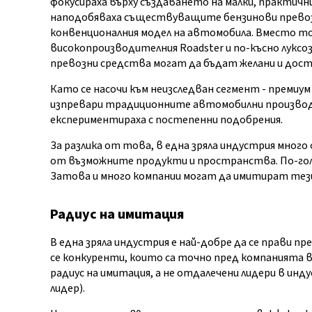
фокусираха върху създаването на малки, практич
наподобяваха съществуващите бензинови превоз
конвенционалния модел на автомобила. Вместо тов
високопроизводителния Roadster и по-късно луксоз
превозни средства могат да бъдат желани и доста
Като се насочи към неизследван сегмент - премиум
изпревари традиционните автомобилни производи
експериментираха с постепенни подобрения.
За разлика от това, в една зряла индустрия много
от възможните продукти и пространства. По-го
Затова и много компании могат да имитират тези,
Радиус на имитация
В една зряла индустрия е най-добре да се прави 
се конкуренти, които са точно пред компанията в
радиус на имитация, а не отдалечени лидери в инд
лидер).