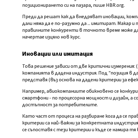
позиционирането си на пазара, пише HBR.org.
Преди да решат как да внедряват иновации, комп
дали няма да е по-разумно да ... имитират. Макар 
правилните конкуренти в точното време може да
начертае изцяло нов курс.
Иновации или имитация
Това решение зависи от две критични измерения: (
компанията в дадена индустрия. Под "позиция в да
представя (въз основа на дадени критерии за ефе
Например, авиокомпаниите обикновено се конкури
смартфони - по процесорна мощност и дизайн, а 
достъпност за потребителите.
Като част от процеса на разбиране кога да се пра
критерии са най-важни за конкретната индустрия 
се съпоставя с тези критерии и къде се намира тя