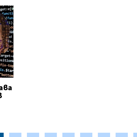
ава
в