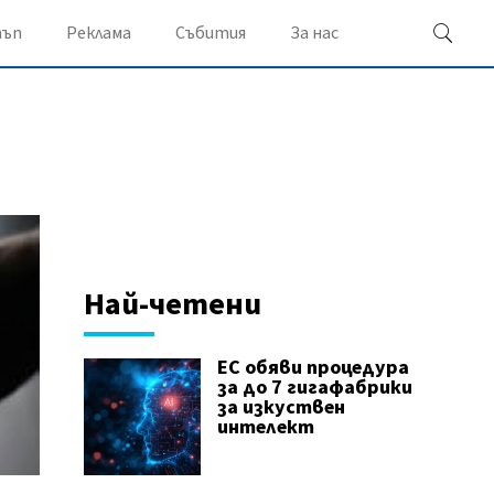
ъп
Реклама
Събития
За нас
Най-четени
ЕС обяви процедура
за до 7 гигафабрики
за изкуствен
интелект