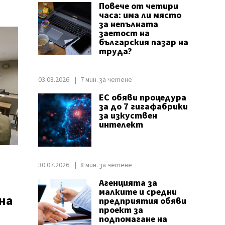
Повече от четири
часа: има ли място
за непълната
заетост на
българския пазар на
труда?
03.08.2026
7 мин. за четене
ЕС обяви процедура
за до 7 гигафабрики
за изкуствен
интелект
30.07.2026
8 мин. за четене
Агенцията за
малките и средни
на
предприятия обяви
проект за
подпомагане на