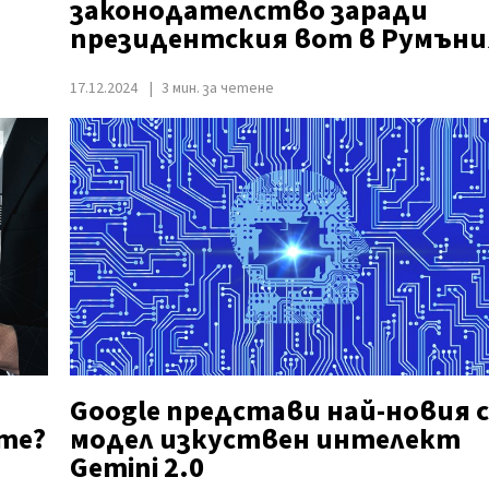
законодателство заради
президентския вот в Румъни
17.12.2024
3 мин. за четене
Google представи най-новия 
те?
модел изкуствен интелект
Gemini 2.0