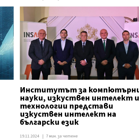
Институтът за компютърн
науки, изкуствен интелект 
технологии представи
изкуствен интелект на
български език
19.11.2024
7 мин. за четене