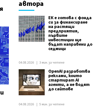
автора
я
ЕК е готова с фонда
си за финансиране
на растящи
предприятия,
първите
инвестиции ще
бъдат направени до
седмици
04.08.2026
3 мин. за четене
OpenAI разработва
реклами, които
стартират AI
агенти, а не водят
до сайтове
си
04.08.2026
5 мин. за четене