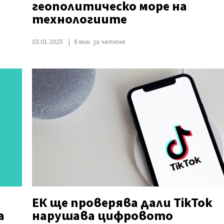
геополитическо море на
технологиите
03.01.2025
8 мин. за четене
ЕК ще проверява дали TikTok
а
нарушава цифровото