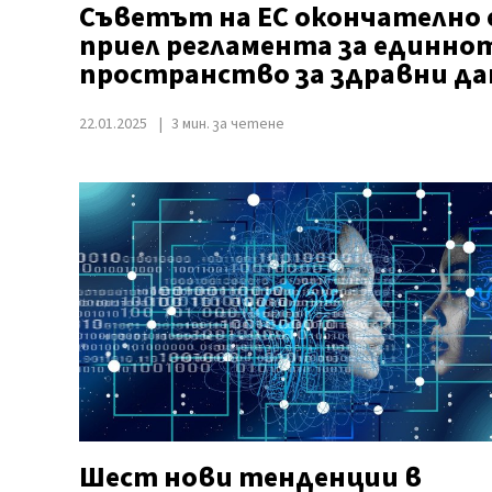
Съветът на ЕС окончателно 
приел регламента за единно
пространство за здравни д
22.01.2025
3 мин. за четене
Шест нови тенденции в