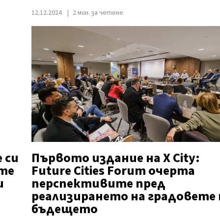
12.12.2024
2 мин. за четене
 си
Първото издание на X City:
ите
Future Cities Forum очерта
и
перспективите пред
реализирането на градовете 
бъдещето