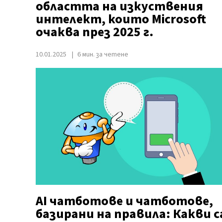
областта на изкуствения
интелект, които Microsoft
очаква през 2025 г.
10.01.2025
6 мин. за четене
AI чатботове и чатботове,
базирани на правила: Какви с