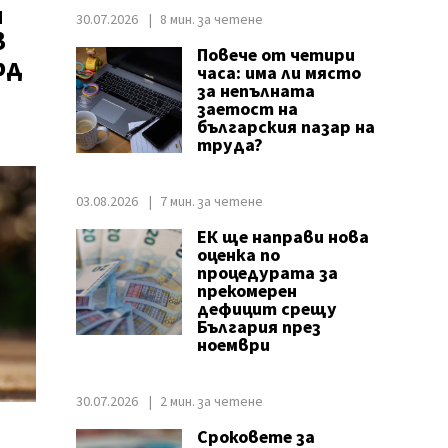
н
30.07.2026
8 мин. за четене
в
Повече от четири
рд
часа: има ли място
за непълната
заетост на
българския пазар на
труда?
03.08.2026
7 мин. за четене
ЕК ще направи нова
оценка по
процедурата за
прекомерен
дефицит срещу
България през
ноември
30.07.2026
2 мин. за четене
Сроковете за