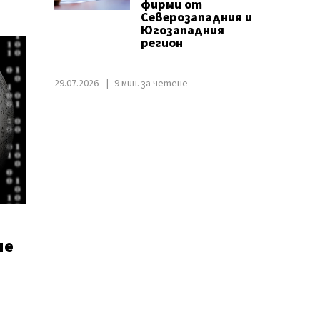
фирми от
Северозападния и
Югозападния
регион
29.07.2026
9 мин. за четене
не