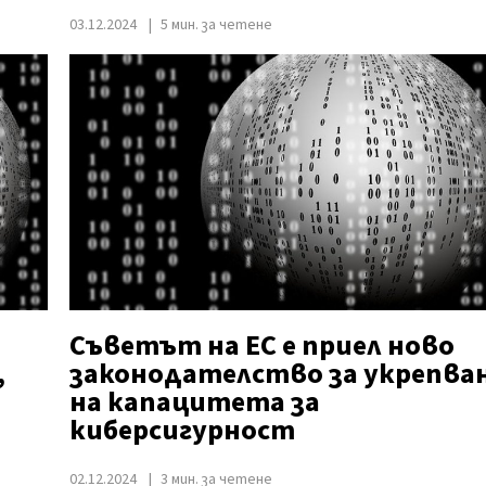
03.12.2024
5 мин. за четене
Съветът на ЕС е приел ново
,
законодателство за укрепва
на капацитета за
киберсигурност
02.12.2024
3 мин. за четене