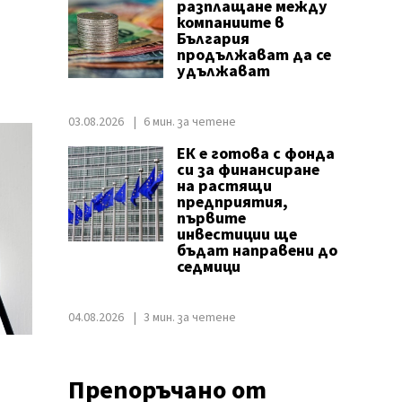
разплащане между
компаниите в
България
продължават да се
удължават
03.08.2026
6 мин. за четене
ЕК е готова с фонда
си за финансиране
на растящи
предприятия,
първите
инвестиции ще
бъдат направени до
седмици
04.08.2026
3 мин. за четене
Препоръчано от