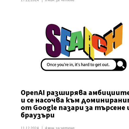
17.12.2024
6 мин. за четене
OpenAI разширява амбициите
и се насочва към доминиран
от Google пазари за търсене 
браузъри
11.12.2024
4 мин. за четене