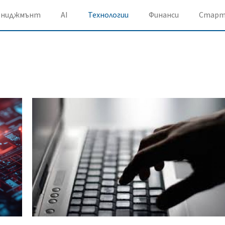
ениджмънт
AI
Технологии
Финанси
Старт