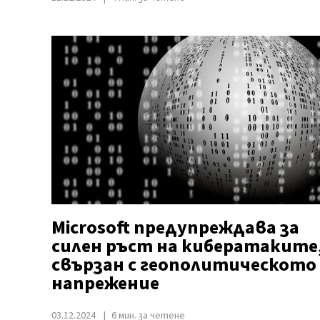
Microsoft предупреждава за
силен ръст на кибератаките
свързан с геополитическото
напрежение
03.12.2024
6 мин. за четене