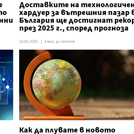
е
Доставките на технологиче
то
хардуер за вътрешния пазар 
анни
България ще достигнат реко
през 2025 г., според прогноза
16.01.2025
4 мин. за четене
Как да плувате в новото