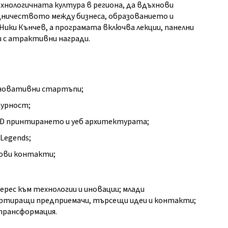
ехнологичната култура в региона, да вдъхнови
дничеството между бизнеса, образованието и
ки Кънчев, а програмата включва лекции, панелни
и с атрактивни награди.
 иновативни стартъпи;
гурност;
 3D принтирането и уеб архитектурата;
 Legends;
нови контакти;
рес към технологии и иновации; млади
тартиращи предприемачи, търсещи идеи и контакти;
трансформация.