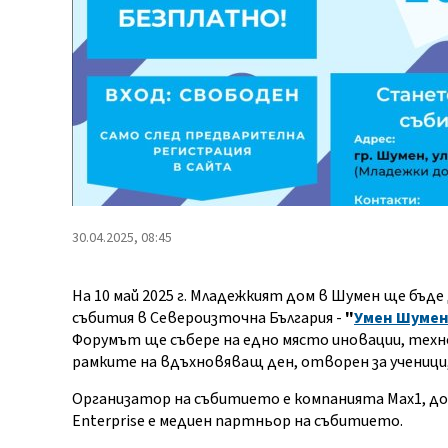
30.04.2025, 08:45
На 10 май 2025 г. Младежкият дом в Шумен ще бъд
събития в Североизточна България -
"
Умен Шумен
Форумът ще събере на едно място иновации, техно
рамките на вдъхновяващ ден, отворен за ученици
Организатор на събитието е компанията Max1, дос
Enterprise е медиен партньор на събитието.