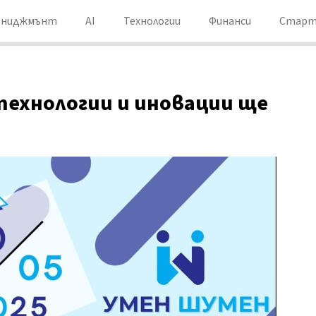
ениджмънт
AI
Технологии
Финанси
Старт
 технологии и иновации ще