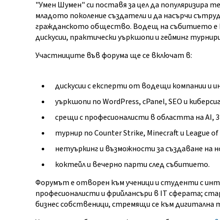
"Умен Шумен" си поставя за цел да популяризира т
младото поколение създатели и да насърчи сътру
гражданското общество. Водещ на събитието е Ни
дискусии, практически уъркшопи и гейминг турнир
Участниците във форума ще се включат в:
дискусии с експерти от водещи компании и
уъркшопи по WordPress, cPanel, SEO и киберси
срещи с професионалисти в областта на AI,
турнир по Counter Strike, Minecraft и League of
нетуъркинг и възможности за създаване на 
коктейл и вечерно парти след събитието.
Форумът е отворен към ученици и студенти с инте
професионалисти и фрийлансъри в IT сферата; с
бизнес собственици, стремящи се към дигитална 