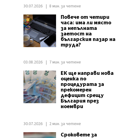
30.07.2026
8 мин. за четене
Повече от четири
часа: има ли място
за непълната
заетост на
българския пазар на
труда?
03.08.2026
7 мин. за четене
ЕК ще направи нова
оценка по
процедурата за
прекомерен
дефицит срещу
България през
ноември
30.07.2026
2 мин. за четене
Сроковете за