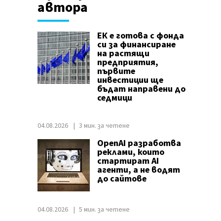
автора
ЕК е готова с фонда
си за финансиране
на растящи
предприятия,
първите
инвестиции ще
бъдат направени до
седмици
04.08.2026
3 мин. за четене
OpenAI разработва
реклами, които
стартират AI
агенти, а не водят
до сайтове
04.08.2026
5 мин. за четене