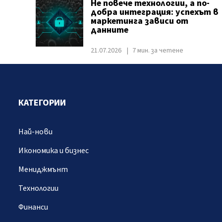
Не повече технологии, а по-
добра интеграция: успехът в
маркетинга зависи от
данните
21.07.2026
7 мин. за четене
КАТЕГОРИИ
Най-нови
Икономика и бизнес
Мениджмънт
Технологии
Финанси