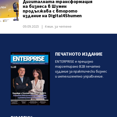
Дигиталната трансформация
на бизнеса в Шумен
продължава с второто
издание на Digital4Shumen
09.09.2025
4 мин. за четене
ПЕЧАТНОТО ИЗДАНИЕ
ENTERPRISE е прецизно
таргетирано B2B печатно
издание за практически бизнес
и интелигентно управление.