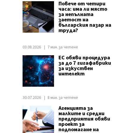
Повече от четири
часа: има ли място
за непълната
заетост на
българския пазар на
труда?
03.08.2026
7 мин. за четене
ЕС обяви процедура
за до 7 гигафабрики
за изкуствен
интелект
30.07.2026
8 мин. за четене
Агенцията за
малките и средни
предприятия обяви
проект за
подпомагане на