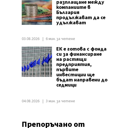
разплащане между
компаниите в
България
продължават да се
удължават
03.08.2026
6 мин. за четене
ЕК е готова с фонда
си за финансиране
на растящи
предприятия,
първите
инвестиции ще
бъдат направени до
седмици
04.08.2026
3 мин. за четене
Препоръчано от