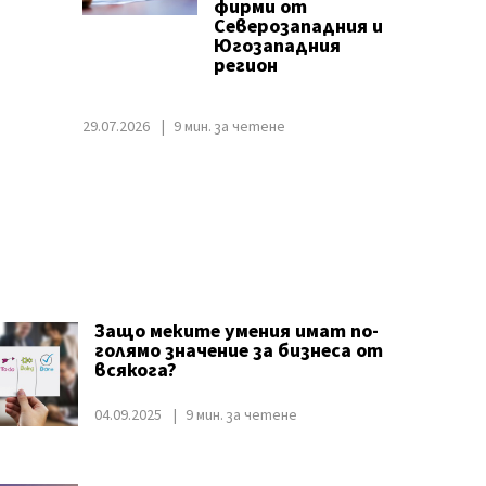
фирми от
Северозападния и
Югозападния
регион
29.07.2026
9 мин. за четене
Защо меките умения имат по-
голямо значение за бизнеса от
всякога?
04.09.2025
9 мин. за четене