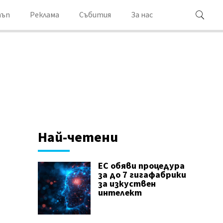
ъп
Реклама
Събития
За нас
Най-четени
ЕС обяви процедура
за до 7 гигафабрики
за изкуствен
интелект