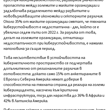
изостря кибернеравенството, разширява значително
пропастта между големите и малките организации и
задълбочава разделението между развитите и
нововъзникващите икономики и секторните различия.
Около 35% от малките организации смятат, че тяхната
киберустойчивост е недостатъчна - дял, който се е
увеличил седем пъти от 2022 г. За разлика от това,
делът на големите организации, отчитащи
недостатъчност при киберустойчивостта, е намалял
наполовина за същия период.
Това несъответствие в устойчивостта на
кибернетичното пространство се подчертава
допълнително от регионалните различия в
готовността: докато само 15% от анкетираните в
Европа и Северна Америка нямат доверие в
способността на тяхната страна да реагира на големи
киберинциденти, насочени към критична
инфраструктура, този дял нараства до 36% в Африка и
42% в Латинска Америка.