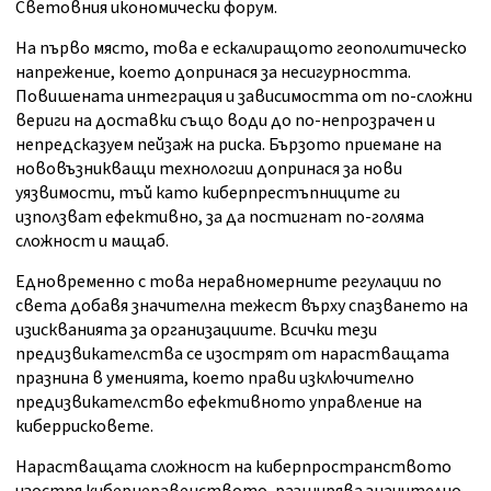
Световния икономически форум.
На първо място, това е ескалиращото геополитическо
напрежение, което допринася за несигурността.
Повишената интеграция и зависимостта от по-сложни
вериги на доставки също води до по-непрозрачен и
непредсказуем пейзаж на риска. Бързото приемане на
нововъзникващи технологии допринася за нови
уязвимости, тъй като киберпрестъпниците ги
използват ефективно, за да постигнат по-голяма
сложност и мащаб.
Едновременно с това неравномерните регулации по
света добавя значителна тежест върху спазването на
изискванията за организациите. Всички тези
предизвикателства се изострят от нарастващата
празнина в уменията, което прави изключително
предизвикателство ефективното управление на
киберрисковете.
Нарастващата сложност на киберпространството