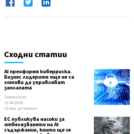
Сходни статии
AI преоформя киберриска.
Бизнес лидерите още не са
готови да управляват
заплахата
Технологии
22.04.2026
13 мин. за четене
ЕС публикува насоки за
отбелязването на AI
съдържание, които ще се