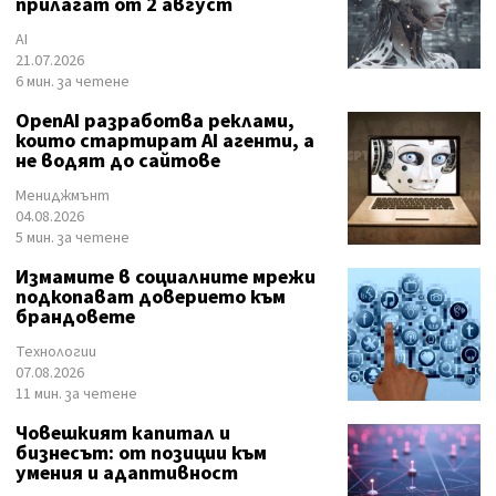
прилагат от 2 август
AI
21.07.2026
6 мин. за четене
OpenAI разработва реклами,
които стартират AI агенти, а
не водят до сайтове
Мениджмънт
04.08.2026
5 мин. за четене
Измамите в социалните мрежи
подкопават доверието към
брандовете
Технологии
07.08.2026
11 мин. за четене
Човешкият капитал и
бизнесът: от позиции към
умения и адаптивност