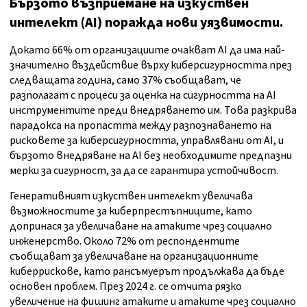
Бързото възприемане на изкуствен
интелект (AI) поражда нови уязвимости.
Докато 66% от организациите очакват AI да има най-
значително въздействие върху киберсигурността през
следващата година, само 37% съобщават, че
разполагат с процеси за оценка на сигурността на AI
инструментите преди внедряването им. Това разкрива
парадокса на пропастта между разпознаването на
рисковете за киберсигурността, управлявани от AI, и
бързото внедряване на AI без необходимите предпазни
мерки за сигурност, за да се гарантира устойчивост.
Генеративният изкуствен интелект увеличава
възможностите за киберпрестъпниците, като
допринася за увеличаване на атаките чрез социално
инженерство. Около 72% от респондентите
съобщават за увеличаване на организационните
киберрискове, като рансъмуерът продължава да бъде
основен проблем. През 2024 г. се отчита рязко
увеличение на фишинг атаките и атаките чрез социално