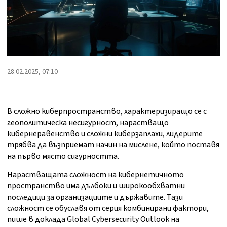
28.02.2025, 07:10
В сложно киберпространство, характеризиращо се с
геополитическа несигурност, нарастващо
кибернеравенство и сложни киберзаплахи, лидерите
трябва да възприемат начин на мислене, който поставя
на първо място сигурността.
Нарастващата сложност на кибернетичното
пространство има дълбоки и широкообхватни
последици за организациите и държавите. Тази
сложност се обуславя от серия комбинирани фактори,
пише в доклада Global Cybersecurity Outlook на