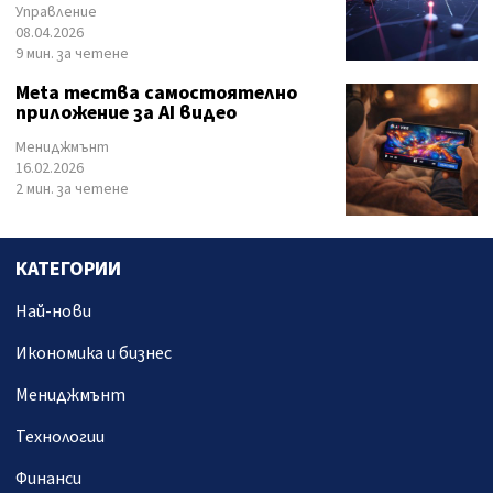
Управление
08.04.2026
9 мин. за четене
Meta тества самостоятелно
приложение за AI видео
Мениджмънт
16.02.2026
2 мин. за четене
КАТЕГОРИИ
Най-нови
Икономика и бизнес
Мениджмънт
Технологии
Финанси