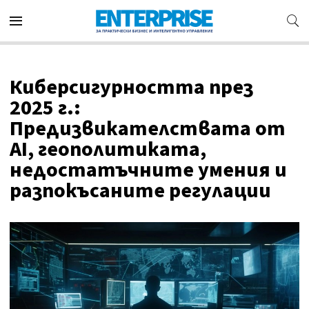
Киберсигурността през
2025 г.:
Предизвикателствата от
AI, геополитиката,
недостатъчните умения и
разпокъсаните регулации