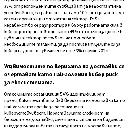
Публичният сектор е непропорционално засегнат, като
38% от респондентите съобщават за недостатъчна
устойчивост, в сравнение със само 10% от средните до
големи организации от частния сектор. Това
неравенство се разпростира и върху работната сила в
киберпространството, като 49% от организациите в
публичния сектор посочват, че им липсват
необходимите таланти, за да постигнат целите си за
киберсигурност - увеличение от 33% спрямо 2024 г.
Уязвимостите по веригата на доставки се
очертават като най-големия кибер риск
за екосистемата.
От големите организации 54% идентифицират
предизвикателствата във веригата на доставки като
най-голямата пречка за постигане на
киберустойчивост. Нарастващата сложност на
веригите на доставки, съчетана с липсата на видимост
и надзор върху нивата на сигурност на доставчиците,