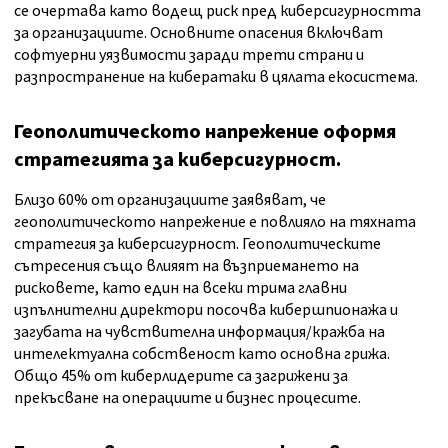
се очертава като водещ риск пред киберсигурността
за организациите. Основните опасения включват
софтуерни уязвимости заради трети страни и
разпространение на кибератаки в цялата екосистема.
Геополитическото напрежение оформя
стратегията за киберсигурност.
Близо 60% от организациите заявяват, че
геополитическото напрежение е повлияло на тяхната
стратегия за киберсигурност. Геополитическите
сътресения също влияят на възприемането на
рисковете, като един на всеки трима главни
изпълнителни директори посочва кибершпионажа и
загубата на чувствителна информация/кражба на
интелектуална собственост като основна грижа.
Общо 45% от киберлидерите са загрижени за
прекъсване на операциите и бизнес процесите.