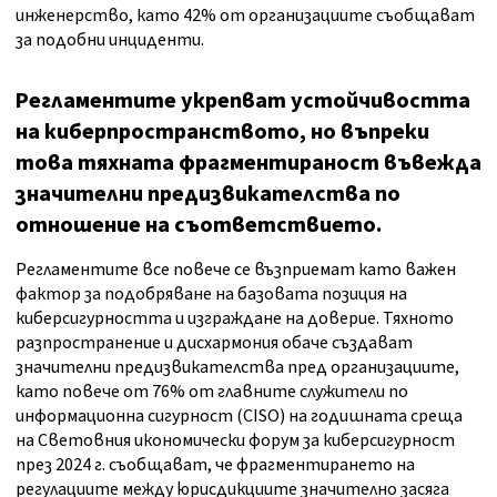
инженерство, като 42% от организациите съобщават
за подобни инциденти.
Регламентите укрепват устойчивостта
на киберпространството, но въпреки
това тяхната фрагментираност въвежда
значителни предизвикателства по
отношение на съответствието.
Регламентите все повече се възприемат като важен
фактор за подобряване на базовата позиция на
киберсигурността и изграждане на доверие. Тяхното
разпространение и дисхармония обаче създават
значителни предизвикателства пред организациите,
като повече от 76% от главните служители по
информационна сигурност (CISO) на годишната среща
на Световния икономически форум за киберсигурност
през 2024 г. съобщават, че фрагментирането на
регулациите между юрисдикциите значително засяга