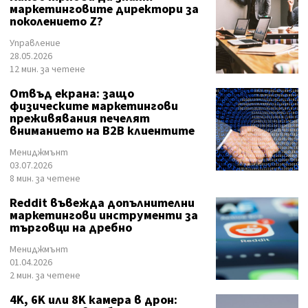
маркетинговите директори за
поколението Z?
Управление
28.05.2026
12 мин. за четене
Отвъд екрана: защо
физическите маркетингови
преживявания печелят
вниманието на B2B клиентите
Мениджмънт
03.07.2026
8 мин. за четене
Reddit въвежда допълнителни
маркетингови инструменти за
търговци на дребно
Мениджмънт
01.04.2026
2 мин. за четене
4K, 6K или 8K камера в дрон: