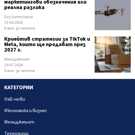
маркетингови обозначения или
реална разлика
Без категория
23.04.2026
8 мин. за четене
Криейтив стратегии за TikTok и
Meta, които ще продават през
2027 г.
Мениджмънт
29.07.2026
6 мин. за четене
КАТЕГОРИИ
Най-нови
Икономика и бизнес
Мениджмънт
Технологии