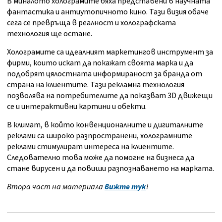
В миналото холограмите бяха представени в научната
фантастика и антиутопичното кино. Тази визия обаче
сега се превръща в реалност и холографската
технология ще остане.
Холограмите са идеалният маркетингов инструмент за
фирми, които искат да покажат своята марка и да
подобрят цялостната информираност за бранда от
страна на клиентите. Тази рекламна технология
позволява на потребителите да показват 3D движещи
се и интерактивни картини и обекти.
В климат, в който конвенционалните и дигиталните
реклами са широко разпространени, холограмните
реклами стимулират интереса на клиентите.
Следователно това може да помогне на бизнеса да
стане вирусен и да повиши разпознаването на марката.
В
тора част на материала
вижте тук
!