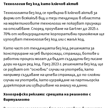
Технология без код като ключов актив
Технологията без код се превърна в ключов актив за
фирми от всякакъв вид и тези тенденции в областта
на маркетинговите технологии не показват признаци
на отслабване. Според проучване на Gartner до 2025 г.
70% от новоизградените корпоративни приложения ще
използват технология без код или с малък код.
Като част от тенденцията без код решенията за
конструиране на уеб въпросници, страници, ботове и
работни процеси могат да бъдат създадени без писане
дори на един ред код. През 2023 г. решенията без код ще
се развият от "основни" случаи на употреба, като
например създаване на целева страница, до по-сложни
случаи на употреба, като изграждане на партньорска
директория или извършване на анализ на данни.
Холографски реклами: срещата на реалното с
виртуалното