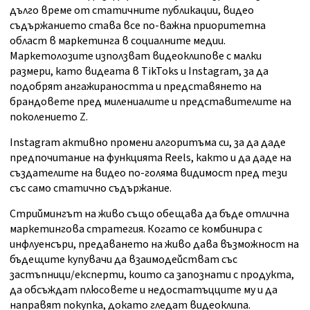
дълго време от статичните публикации, видео
съдържанието става все по-важна приоритетна
област в маркетинга в социалните медии.
Маркетолозите използват видеоклипове с малки
размери, като видеата в TikToks и Instagram, за да
подобрят ангажираността и представянето на
брандовете пред милениалите и представителите на
поколението Z.
Instagram активно промени алгоритъма си, за да даде
предпочитание на функцията Reels, както и да даде на
създателите на видео по-голяма видимост пред тези
със само статично съдържание.
Стриймингът на живо също обещава да бъде отлична
маркетингова стратегия. Когато се комбинира с
инфлуенсъри, предаването на живо дава възможност на
бъдещите купувачи да взаимодействат със
застъпници/експерти, които са запознати с продукта,
да обсъждат плюсовете и недостатъцците му и да
направят покупка, докато гледат видеоклипа.