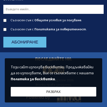
Съгласен съм с
Общите условия за ползване
.
Съгласен съм с
Политиката за поверителност
.
АБОНИРАНЕ
ПОСЛЕДВАЙТЕ НИ:
Този сайт използва бисквитки. Продължавайки
да го използвате, Вие се съгласявате с нашата
Политика за бисквитки
.
© Enterprise Magazine 2026.
Всички права запазаени.
РАЗБРАХ
Powered by