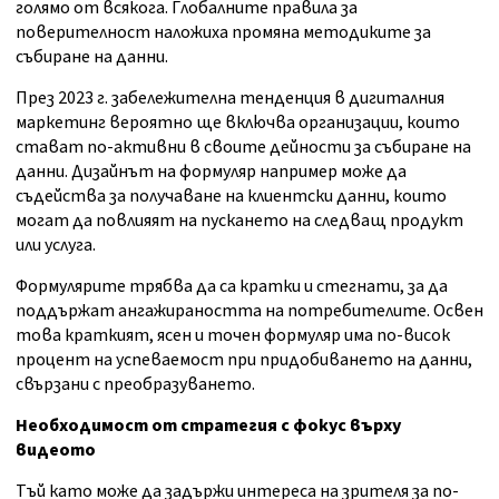
голямо от всякога. Глобалните правила за
поверителност наложиха промяна методиките за
събиране на данни.
През 2023 г. забележителна тенденция в дигиталния
маркетинг вероятно ще включва организации, които
стават по-активни в своите дейности за събиране на
данни. Дизайнът на формуляр например може да
съдейства за получаване на клиентски данни, които
могат да повлияят на пускането на следващ продукт
или услуга.
Формулярите трябва да са кратки и стегнати, за да
поддържат ангажираността на потребителите. Освен
това краткият, ясен и точен формуляр има по-висок
процент на успеваемост при придобиването на данни,
свързани с преобразуването.
Необходимост от стратегия с фокус върху
видеото
Тъй като може да задържи интереса на зрителя за по-