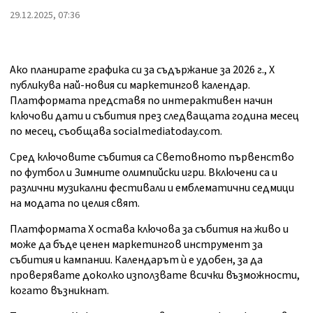
29.12.2025, 07:36
Ако планирате графика си за съдържание за 2026 г., X
публикува най-новия си маркетингов календар.
Платформата представя по интерактивен начин
ключови дати и събития през следващата година месец
по месец, съобщава socialmediatoday.com.
Сред ключовите събития са Световното първенство
по футбол и Зимните олимпийски игри. Включени са и
различни музикални фестивали и емблематични седмици
на модата по целия свят.
Платформата X остава ключова за събития на живо и
може да бъде ценен маркетингов инструмент за
събития и кампании. Календарът ѝ е удобен, за да
проверявате доколко използвате всички възможности,
когато възникнат.