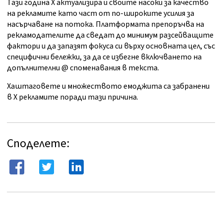
Тази година X актуализира и своите насоки за качество
на рекламите като част от по-широките усилия за
насърчаване на потока. Платформата препоръчва на
рекламодателите да сведат до минимум разсейващите
фактори и да запазят фокуса си върху основната цел, със
специфични бележки, за да се избегне включването на
допълнителни @ споменавания в текста.
Хаштаговете и множеството емоджита са забранени
в X рекламите поради тази причина.
Споделете: