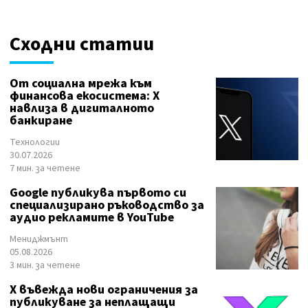
Сходни статии
От социална мрежа към
финансова екосистема: X
навлиза в дигиталното
банкиране
Технологии
30.07.2026
7 мин. за четене
Google публикува първото си
специализирано ръководство за
аудио рекламите в YouTube
Мениджмънт
05.08.2026
3 мин. за четене
X въвежда нови ограничения за
публикуване за неплащащи