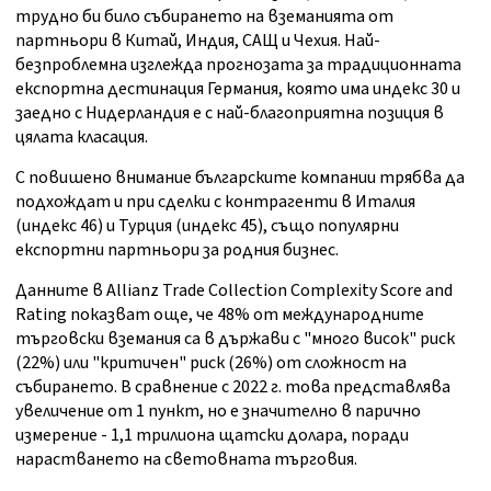
трудно би било събирането на вземанията от
партньори в Китай, Индия, САЩ и Чехия. Най-
безпроблемна изглежда прогнозата за традиционната
експортна дестинация Германия, която има индекс 30 и
заедно с Нидерландия е с най-благоприятна позиция в
цялата класация.
С повишено внимание българските компании трябва да
подхождат и при сделки с контрагенти в Италия
(индекс 46) и Турция (индекс 45), също популярни
експортни партньори за родния бизнес.
Данните в Allianz Trade Collection Complexity Score and
Rating показват още, че 48% от международните
търговски вземания са в държави с "много висок" риск
(22%) или "критичен" риск (26%) от сложност на
събирането. В сравнение с 2022 г. това представлява
увеличение от 1 пункт, но е значително в парично
измерение - 1,1 трилиона щатски долара, поради
нарастването на световната търговия.