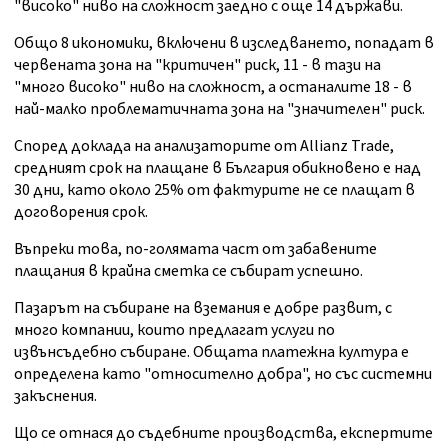
"високо" ниво на сложност заедно с още 14 държави.
Общо 8 икономики, включени в изследването, попадат в
червената зона на "критичен" риск, 11 - в тази на
"много високо" ниво на сложност, а останалите 18 - в
най-малко проблематичната зона на "значителен" риск.
Според доклада на анализаторите от Allianz Trade,
средният срок на плащане в България обикновено е над
30 дни, като около 25% от фактурите не се плащат в
договорения срок.
Въпреки това, по-голямата част от забавените
плащания в крайна сметка се събират успешно.
Пазарът на събиране на вземания е добре развит, с
много компании, които предлагат услуги по
извънсъдебно събиране. Общата платежна култура е
определена като "относително добра", но със системни
закъснения.
Що се отнася до съдебните производства, експертите