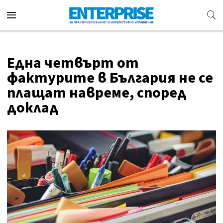
Една четвърт от
фактурите в България не се
плащат навреме, според
доклад