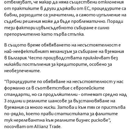
отбелязват, че макар да няма съществени отклонения
от практиките в други държави от ЕС, процедурите са
бавни, разходите са значителни, а самото изпълнение на
съдебни решения може да бъде проблематично. Поради
тези фактори извънсъдебното събиране е силно
препоръчително като първа стъпка.
В същото време обявяването на несъстоятелност е
най-неефективният механизъм за събиране на вземания
в България. Често производствата приключват без
никакви постъпления за кредиторите, особено за
необезпечените.
"Процедурите по обявяване на несъстоятелност у нас
формално са в съответствие с европейските
стандарти, но са продължителни - отнемат средно над
3 години и реалните шансове за възстановяване на
вземания са много ниски. Затова и към тях се пристъпва
по-рядко, което прави статистиката за фалитите
тук нерелевантна към реалните бизнес рискове",
посочват от Allianz Trade.