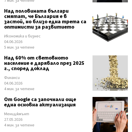
7 мин. за четене
Над половината българи
смятат, че България е в
застой, но близо една трета са
оптимисти за развитието
Икономика и бизнес
04.06.2026
5 мин. за четене
Над 60% от световното
население е дарявало през 2025
г., според доклад
Финанси
04.06.2026
4 мин. за четене
От Google са започнали още
една основна актуализация
Мениджмънт
27.05.2026
4 мин. за четене