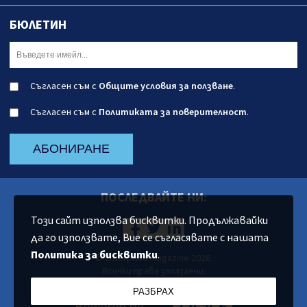
БЮЛЕТИН
Съгласен съм с
Общите условия за ползване
.
Съгласен съм с
Политиката за поверителност
.
АБОНИРАНЕ
ПОСЛЕДВАЙТЕ НИ:
Този сайт използва бисквитки. Продължавайки
да го използвате, Вие се съгласявате с нашата
Политика за бисквитки
.
© Enterprise Magazine 2026.
Всички права запазаени.
РАЗБРАХ