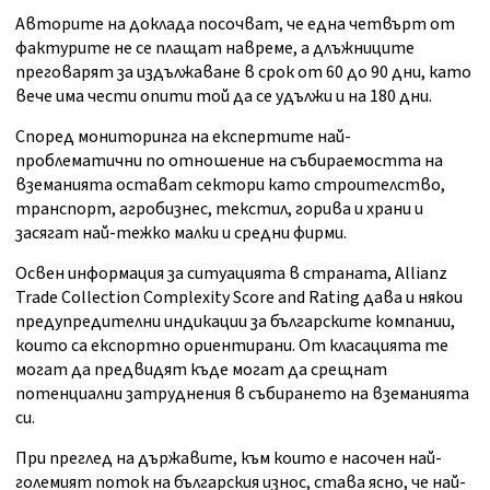
Авторите на доклада посочват, че една четвърт от
фактурите не се плащат навреме, а длъжниците
преговарят за издължаване в срок от 60 до 90 дни, като
вече има чести опити той да се удължи и на 180 дни.
Според мониторинга на експертите най-
проблематични по отношение на събираемостта на
вземанията остават сектори като строителство,
транспорт, агробизнес, текстил, горива и храни и
засягат най-тежко малки и средни фирми.
Освен информация за ситуацията в страната, Allianz
Trade Collection Complexity Score and Rating дава и някои
предупредителни индикации за българските компании,
които са експортно ориентирани. От класацията те
могат да предвидят къде могат да срещнат
потенциални затруднения в събирането на вземанията
си.
При преглед на държавите, към които е насочен най-
големият поток на българския износ, става ясно, че най-