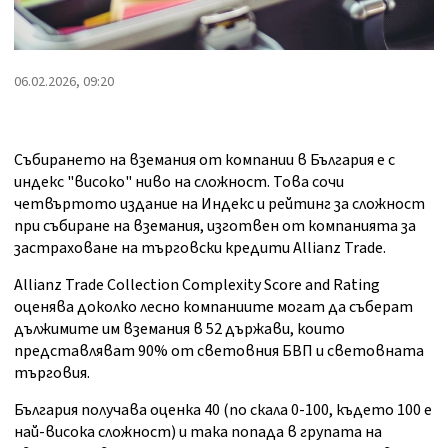
06.02.2026, 09:20
Събирането на вземания от компании в България е с
индекс "високо" ниво на сложност. Това сочи
четвъртото издание на Индекс и рейтинг за сложност
при събиране на вземания, изготвен от компанията за
застраховане на търговски кредити Allianz Trade.
Allianz Trade Collection Complexity Score and Rating
оценява доколко лесно компаниите могат да съберат
дължимите им вземания в 52 държави, които
представляват 90% от световния БВП и световната
търговия.
България получава оценка 40 (по скала 0-100, където 100 е
най-висока сложност) и така попада в групата на