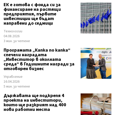
ЕК е готова с фонда си за
финансиране на растящи
предприятия, първите
инвестиции ще бъдат
направени до седмици
Технологии
04.08.2026
3 мин. за четене
Програмата „Капка по капка“
спечели наградата
„Инвеститор в околната
среда“ в Годишните награди за
отговорен бизнес
Управление
16.04.2026
5 мин. за четене
Държавата ще подкрепя 4
проекта на инвеститори,
които ще разкрият над 400
нови работни места