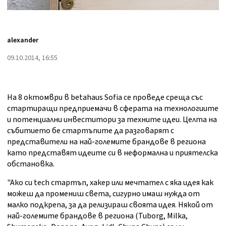
alexander
09.10.2014, 16:55
На 8 октомври в betahaus Sofia се проведе среща със
стартиращи предприемачи в сферата на технологиите
и потенциални инвеститори за техните идеи. Целта на
събитието бе стартъпите да разговарят с
представители на най-големите брандове в региона
като представят идеите си в неформална и приятелска
обстановка.
"Ако си tech стартъп, хакер или мечтател с яка идея как
можеш да промениш света, сигурно имаш нужда от
малко подкрепа, за да релизираш своята идея. Някой от
най-големите брандове в региона (Tuborg, Milka,