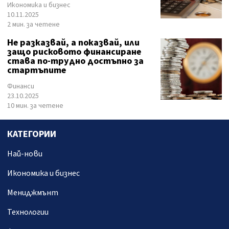
Икономика и бизнес
10.11.2025
2 мин. за четене
Не разказвай, а показвай, или
защо рисковото финансиране
става по-трудно достъпно за
стартъпите
Финанси
23.10.2025
10 мин. за четене
КАТЕГОРИИ
Най-нови
Икономика и бизнес
Мениджмънт
Технологии