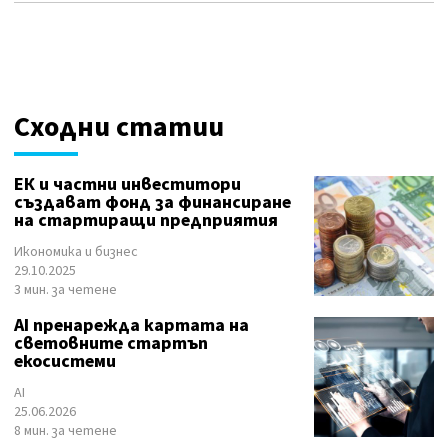
Сходни статии
ЕК и частни инвеститори
създават фонд за финансиране
на стартиращи предприятия
Икономика и бизнес
29.10.2025
3 мин. за четене
AI пренарежда картата на
световните стартъп
екосистеми
AI
25.06.2026
8 мин. за четене