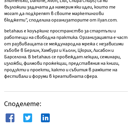
Shumensko, Danone, Avon, Lidl, Chupa Chups) са ни
възложили задачата да намерим яки идеи, които те
могат да подкрепят в своите маркетингови
бюджети", споделиха организаторите от ilyan.com.
betahaus е коуъркинг пространство за стартъпи и
работещи на свободна практика. Организацията е част
от развиващата се международна мрежа с независими
хъбове в Берлин, Хамбург и Кьолн, Цюрих, Лисабон и
Барселона. В betahaus се провеждат лекции, семинари,
изложби, филмови прожекции, представяния на книги,
продукти и проекти, както и събития в рамките на
фестивали и форуми в креативната сфера.
Споделете: