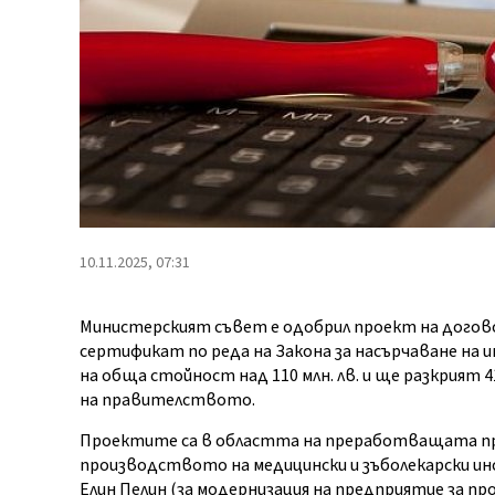
10.11.2025, 07:31
Министерският съвет е одобрил проект на догово
сертификат по реда на Закона за насърчаване на
на обща стойност над 110 млн. лв. и ще разкрия
на правителството.
Проектите са в областта на преработващата п
производството на медицински и зъболекарски ин
Елин Пелин (за модернизация на предприятие за про