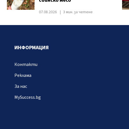
свинско месо
07.08.2026
3 мин. за четене
ИНФОРМАЦИЯ
Контакти
Реклама
За нас
MySuccess.bg