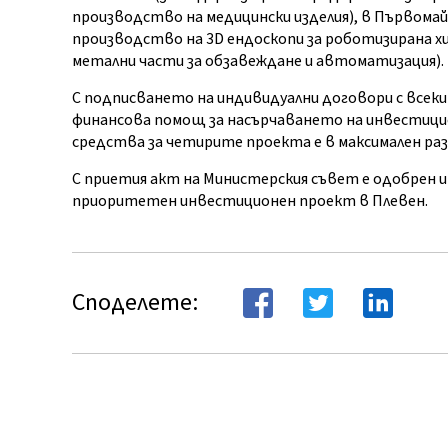
производство на медицински изделия), в Първомай
производство на 3D ендоскопи за роботизирана хи
метални части за обзавеждане и автоматизация).
С подписването на индивидуални договори с все
финансова помощ за насърчаването на инвестиц
средства за четирите проекта е в максимален разме
С приетия акт на Министерския съвет е одобрен и 
приоритетен инвестиционен проект в Плевен.
Споделете: