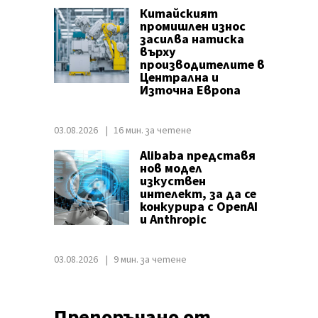
Китайският
промишлен износ
засилва натиска
върху
производителите в
Централна и
Източна Европа
03.08.2026
16 мин. за четене
Alibaba представя
нов модел
изкуствен
интелект, за да се
конкурира с OpenAI
и Anthropic
03.08.2026
9 мин. за четене
Препоръчано от