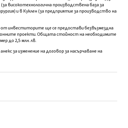
 (за високотехнологична производствена база за
рургия) и в Куклен (за предприятие за производство на
ки от инвеститорите ще се предостави безвъзмездна
ионните проекти. Общата стойност на необходимите
р до 2,5 млн. лв.
анекс за изменение на договор за насърчаване на