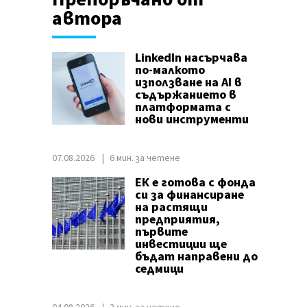
автора
LinkedIn насърчава
по-малкото
използване на AI в
съдържанието в
платформата с
нови инструменти
07.08.2026
6 мин. за четене
ЕК е готова с фонда
си за финансиране
на растящи
предприятия,
първите
инвестиции ще
бъдат направени до
седмици