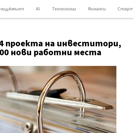
ениджмънт
AI
Технологии
Финанси
Старт
4 проекта на инвеститори,
00 нови работни места