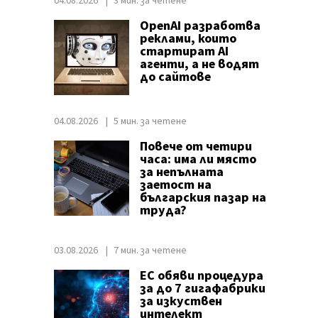
04.08.2026
3 мин. за четене
OpenAI разработва
реклами, които
стартират AI
агенти, а не водят
до сайтове
04.08.2026
5 мин. за четене
Повече от четири
часа: има ли място
за непълната
заетост на
българския пазар на
труда?
03.08.2026
7 мин. за четене
ЕС обяви процедура
за до 7 гигафабрики
за изкуствен
интелект