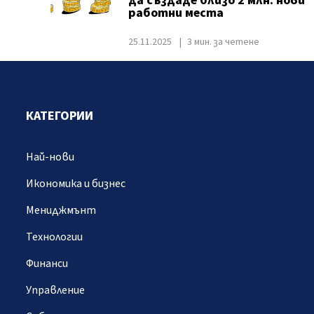
да създаде близо 2 млн. нови
работни места
25.11.2025
3 мин. за четене
КАТЕГОРИИ
Най-нови
Икономика и бизнес
Мениджмънт
Технологии
Финанси
Управление