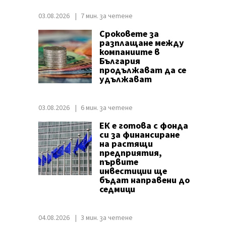
03.08.2026
7 мин. за четене
Сроковете за
разплащане между
компаниите в
България
продължават да се
удължават
03.08.2026
6 мин. за четене
ЕК е готова с фонда
си за финансиране
на растящи
предприятия,
първите
инвестиции ще
бъдат направени до
седмици
04.08.2026
3 мин. за четене