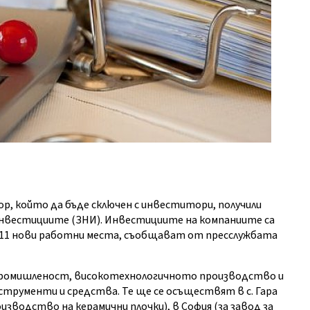
р, който да бъде сключен с инвеститори, получили
 инвестициите (ЗНИ). Инвестициите на компаниите са
т 411 нови работни места, съобщават от пресслужбата
ромишленост, високотехнологичното производство и
струменти и средства. Те ще се осъществят в с. Гара
изводство на керамични плочки), в София (за завод за