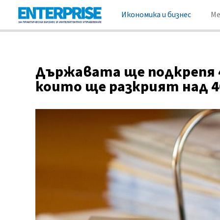
Икономика и бизнес
М
Държавата ще подкрепя 
които ще разкрият над 4