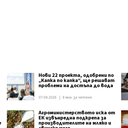
Нови 22 проекта, одобрени по
„Капка по капка“, ще решават
проблеми на достъпа до вода
07.04.2026
8 мин. за четене
Агроминистерството иска от
ЕК извънредна подкрепа за
е
производителите на мляко и