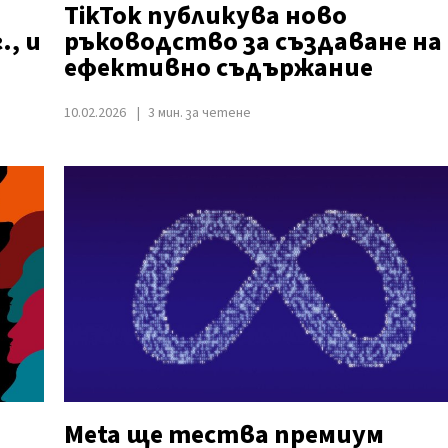
TikTok публикува ново
., и
ръководство за създаване на
ефективно съдържание
10.02.2026
3 мин. за четене
Meta ще тества премиум