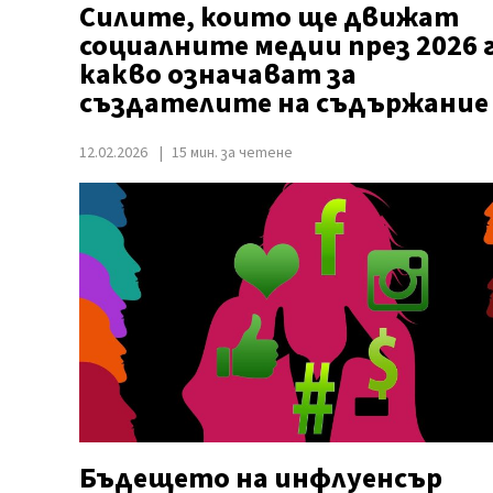
Силите, които ще движат
социалните медии през 2026 г
какво означават за
създателите на съдържание
12.02.2026
15 мин. за четене
Бъдещето на инфлуенсър