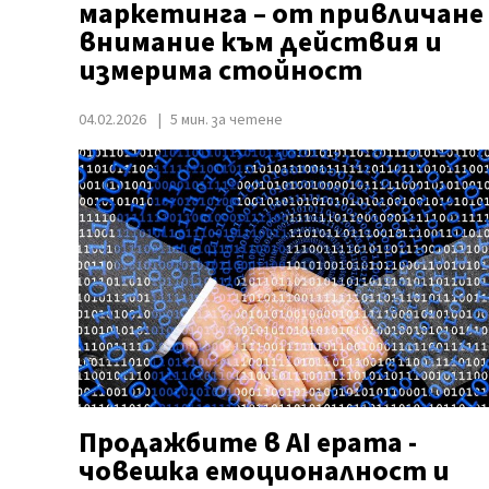
маркетинга – от привличане
внимание към действия и
измерима стойност
04.02.2026
5 мин. за четене
Продажбите в AI ерата -
човешка емоционалност и