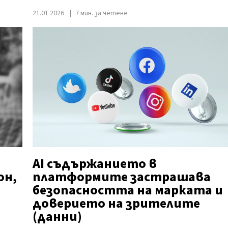
21.01.2026
7 мин. за четене
AI съдържанието в
он,
платформите застрашава
безопасността на марката и
доверието на зрителите
(данни)