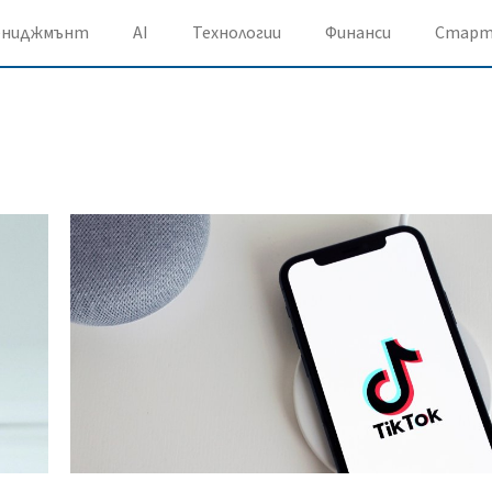
ениджмънт
AI
Технологии
Финанси
Старт