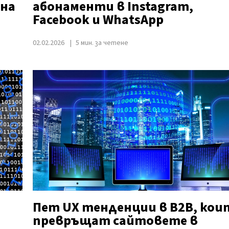
 на
абонаменти в Instagram,
Facebook и WhatsApp
02.02.2026
5 мин. за четене
Пет UX тенденции в B2B, кои
превръщат сайтовете в