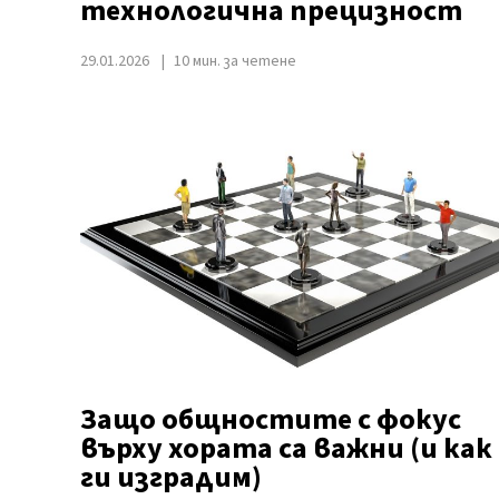
технологична прецизност
29.01.2026
10 мин. за четене
Защо общностите с фокус
върху хората са важни (и как
ги изградим)