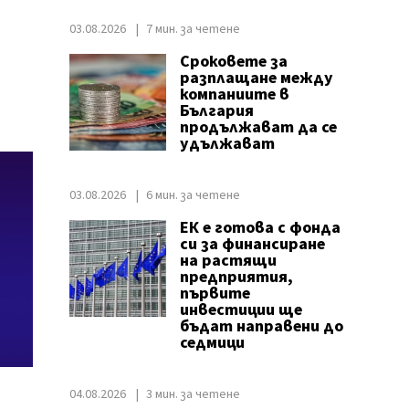
03.08.2026
7 мин. за четене
Сроковете за
разплащане между
компаниите в
България
продължават да се
удължават
03.08.2026
6 мин. за четене
ЕК е готова с фонда
си за финансиране
на растящи
предприятия,
първите
инвестиции ще
бъдат направени до
седмици
04.08.2026
3 мин. за четене