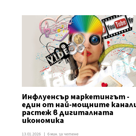
Инфлуенсър маркетингът -
един от най-мощните канали
растеж в дигиталната
икономика
13.01.2026
6 мин. за четене