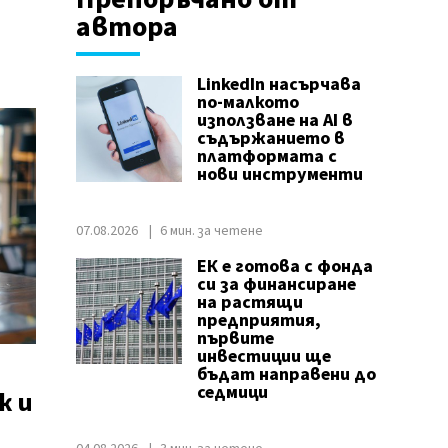
автора
LinkedIn насърчава
по-малкото
използване на AI в
съдържанието в
платформата с
нови инструменти
07.08.2026
6 мин. за четене
ЕК е готова с фонда
си за финансиране
на растящи
предприятия,
първите
инвестиции ще
бъдат направени до
седмици
ж и