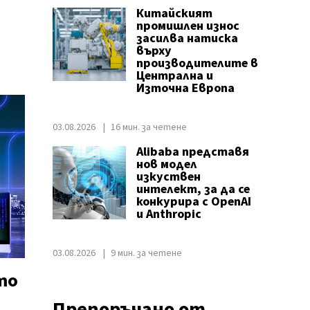
Китайският
промишлен износ
засилва натиска
върху
производителите в
Централна и
Източна Европа
03.08.2026
16 мин. за четене
Alibaba представя
нов модел
изкуствен
интелект, за да се
конкурира с OpenAI
и Anthropic
03.08.2026
9 мин. за четене
то
Препоръчано от