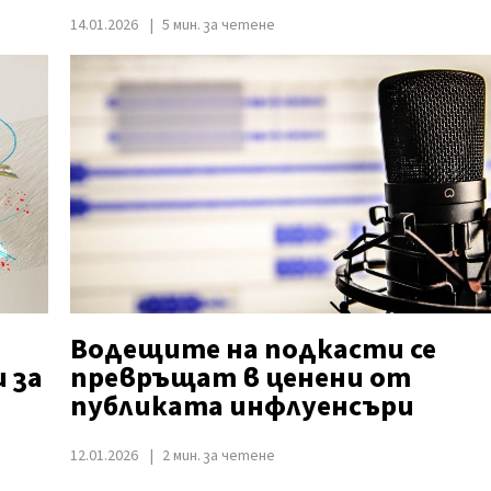
14.01.2026
5 мин. за четене
Водещите на подкасти се
 за
превръщат в ценени от
публиката инфлуенсъри
12.01.2026
2 мин. за четене