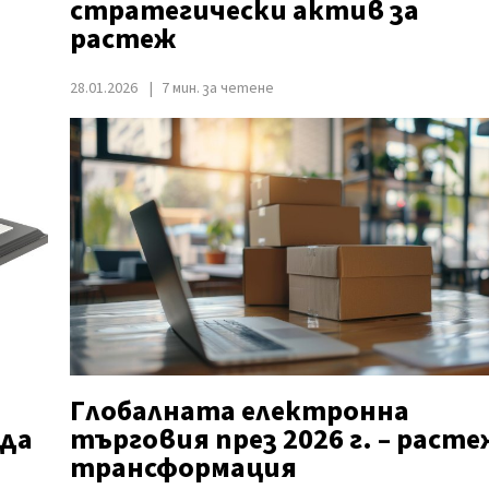
стратегически актив за
растеж
28.01.2026
7 мин. за четене
Глобалната електронна
 да
търговия през 2026 г. – расте
трансформация