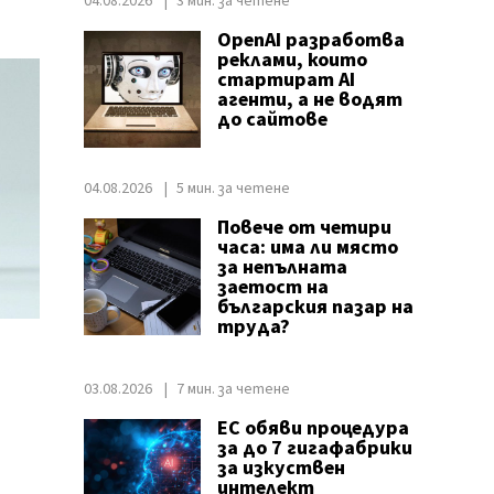
04.08.2026
3 мин. за четене
OpenAI разработва
реклами, които
стартират AI
агенти, а не водят
до сайтове
04.08.2026
5 мин. за четене
Повече от четири
часа: има ли място
за непълната
заетост на
българския пазар на
труда?
03.08.2026
7 мин. за четене
ЕС обяви процедура
за до 7 гигафабрики
за изкуствен
интелект