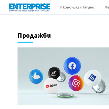
Икономика и бизнес
М
Продажби