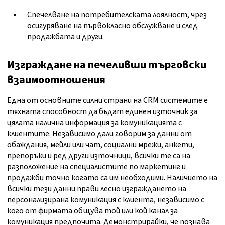
Спечелване на потребителската лоялност, чрез
осигуряване на първокласно обслужване и след
продажбата и други.
Изграждане на печеливши търговски
взаимоотношения
Една от основните силни страни на CRM системите е
тяхната способност да бъдат единен източник за
цялата налична информация за комуникацията с
клиентите. Независимо дали говорим за данни от
обаждания, мейли или чат, социални мрежи, анкети,
препоръки и ред други източници, всички те са на
разположение на специалистите по маркетинг и
продажби точно когато са им необходими. Наличието на
всички тези данни прави лесно изграждането на
персонализирана комуникация с клиента, независимо с
кого от фирмата общува той или кой канал за
комуникация предпочита. Демонстрирайки, че познава