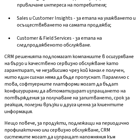
привличане интереса на потребителя;
Sales и Customer Insights - за етапа на ухажването и
осъществяването на самата продажба;
Customer & Field Services - за етапа на
следпродажбеното обслужване.
CRM решенията подпомагат компаниите в осигуряване
на бързо и качествено сервизно обслужване като
гарантират, че независимо чрез кой канал е получен,
нито един сигнал няма да бъде пропуснат. Паралелно с
това, софтуерните платформи могат да бъдат
конфигурирани да автоматизират изпращането на
потвърждения за получаване на запитването, срок за
реакция, полезни връзки и друга ценна за клиентите
информация.
Нещо повече, за продукти, подлежащи на периодично
профилактично или сервизно обслужване, CRM
системите могат да изпращат напомняния към