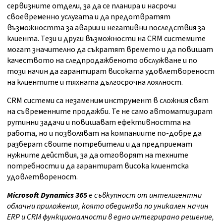
сервизните отдели, за да се планира и насрочи
своевременно услугата и да предотвратят
възможността за аварии и негативни последствия за
клиента. Тези и други възможности на CRM системите
могат значително да съкратят времето и да повишат
качеството на следпродажбеното обслужване и по
този начин да гарантират високата удовлетвореност
на клиентите и тяхната дългосрочна лоялност.
CRM системи са незаменим инструмент в сложния свят
на съвременните продажби. Те не само автоматизират
рутинни задачи и повишават ефективността на
работа, но и позволяват на компаниите по-добре да
разберат своите потребители и да предприемат
нужните действия, за да отговорят на техните
потребности и да гарантират висока клиентска
удовлетвореност.
Microsoft Dynamics 365
е съвкупност от интелигентни
облачни приложения, която обединява по уникален начин
ERP и CRM функционалности в едно интегрирано решение,