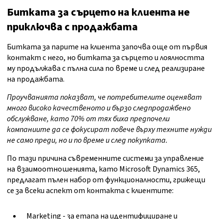
Битката за сърцето на клиента не
приключва с продажбата
Битката за парите на клиента започва още от първия
контакт с него, но битката за сърцето и лоялността
му продължава с пълна сила по време и след реализиране
на продажбата.
Проучванията показват, че потребителите оценяват
много високо качественото и бързо следпродажбено
обслужване, като 70% от тях биха предпочели
компаниите да се фокусират повече върху техните нужди
не само преди, но и по време и след покупката.
По тази причина съвременните системи за управление
на взаимоотношенията, като Microsoft Dynamics 365,
предлагат пълен набор от функционалности, грижещи
се за всеки аспект от контакта с клиентите:
Marketing - за етапа на идентифициране и