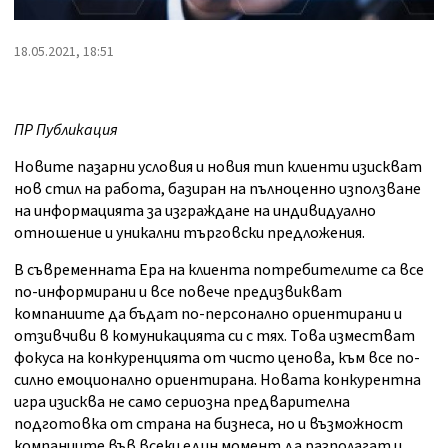
18.05.2021, 18:51
ПР Публикация
Новите пазарни условия и новия тип клиенти изискват
нов стил на работа, базиран на пълноценно използване
на информацията за изграждане на индивидуално
отношение и уникални търговски предложения.
В съвременната Ера на клиента потребителите са все
по-информирани и все повече предизвикват
компаниите да бъдат по-персонално ориентирани и
отзивчиви в комуникацията си с тях. Това изместват
фокуса на конкуренцията от чисто ценова, към все по-
силно емоционално ориентирана. Новата конкурентна
игра изисква не само сериозна предварителна
подготовка от страна на бизнеса, но и възможност
компаниите във всеки един момент да разполагат и