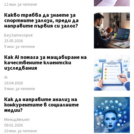
12 мин. за четене
Какво трябва да знаете за
спортните залози, преди да
направите първия си залог?
Без категория
25.05.2026
5 мин. за четене
Как AI помага за мащабиране на
качествените клиентски
изследвания
AI
16.04.2026
9 мин. за четене
Как да направите анализ на
конкурентите в социалните
медии?
Мениджмънт
09.01.2026
10 мин. за четене