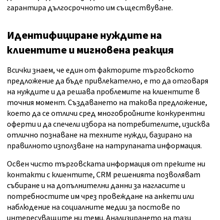
гарантира дългосрочното им съществуване.
Идентифициране нуждите на
клиентите и мигновена реакция
Всички знаем, че един от факторите търговското
предложение да бъде привлекателно, е то да отговаря
на нуждите и да решава проблемите на клиентите в
точния момент. Създаването на такова предложение,
което да се отличи сред многобройните конкурентни
оферти и да спечели избора на потребителите, изисква
отлично познаване на техните нужди, базирано на
правилното използване на натрупаната информация.
Освен чисто търговската информация от преките ни
контакти с клиентите, CRM решенията позволяват
събиране и на допълнителни данни за нагласите и
потребностите им чрез провеждане на анкети или
наблюдение на социалните медии за постове по
интересуващите ни теми. Анализирането на тази