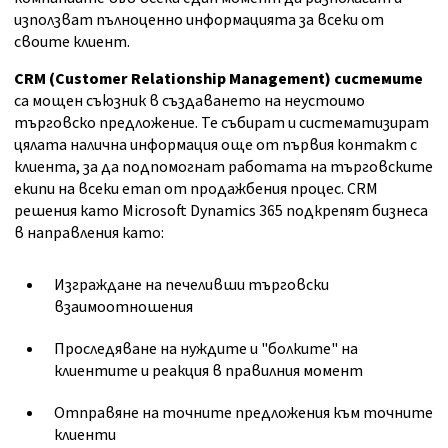
използват пълноценно информацията за всеки от
своите клиент.
CRM (Customer Relationship Management) системите
са мощен съюзник в създаването на неустоимо
търговско предложение. Те събират и систематизират
цялата налична информация още от първия контакт с
клиента, за да подпомогнат работата на търговските
екипи на всеки етап от продажбения процес. CRM
решения като Microsoft Dynamics 365 подкрепят бизнеса
в направления като:
Изграждане на печеливши търговски
взаимоотношения
Проследяване на нуждите и "болките" на
клиентите и реакция в правилния момент
Отправяне на точните предложения към точните
клиенти