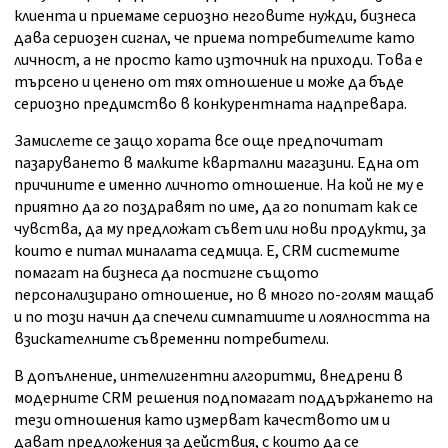
клиента и приемаме сериозно неговите нужди, бизнеса
дава сериозен сигнал, че приема потребителите като
личност, а не просто като източник на приходи. Това е
търсено и ценено от тях отношение и може да бъде
сериозно предимство в конкурентната надпревара.
Замислете се защо хората все още предпочитат
пазаруването в малките квартални магазини. Една от
причините е именно личното отношение. На кой не му е
приятно да го поздравят по име, да го попитат как се
чувства, да му предложат съвет или нови продукти, за
които е питал миналата седмица. Е, CRM системите
помагат на бизнеса да постигне същото
персонализирано отношение, но в много по-голям мащаб
и по този начин да спечели симпатиите и лоялността на
взискателните съвременни потребители.
В допълнение, интелигентни алгоритми, внедрени в
модерните CRM решения подпомагат поддържането на
тези отношения като измерват качеството им и
дават предложения за действия, с които да се