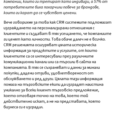
компании, които ги третират като индивиди, а 57% от
потребителите биха похарчили повече за брандове,
които ги карат да се чувстват ценени.
Вече говорихме за това как CRM системите подпомагат
изграждането на персонализирани отношения с
клиентите и създават в тях усещането, че компаниите
ги ценят като личности. Това обаче далеч не е всичко.
CRM решенията осигуряват цялата историческа
информация за продуктите и услугите, от които
клиентите са се интересували през различните
комуникационни канали или са търсили в сайта на
компанията. В тях се съхраняват и данни за минали
покупки, дадени отзиви, удовлетвореност от
обслужването и ред други. Цялата тази информация
помага на търговските екипи да изградят наистина
уникално за всеки клиент търговско предложение,
което отговаря точно на това, което той
действително искат, а не на представата, която
бизнеса си е изградил.