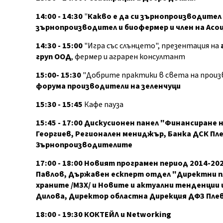
14:00 - 14:30
"
Какво е да си зърнопроизводител 
зърнопроизводител и биофермер и член на Ас
14:30 - 15:00
"Игра със слънцето", презентация на
груп ООД
, фермер и аграрен консултант
15:00- 15:30
"Добрите практики в света на произ
форума производители на зеленчуци
15:30 - 15:45
Кафе пауза
15:45 - 17:00 Дискусионен панел "Финансиране н
Георгиев, Регионален мениджър, Банка ДСК Пл
Зърнопроизводителите
17:00 - 18:00 Новият програмен период 2014-202
Павлов, Държавен ескперт отдел "Директни п
храните /МЗХ/ и Новите и актуални тенденции 
Дилова, Директор областна Дирекция ДФЗ Пле
18:00 - 19:30 КОКТЕЙЛ и Networking