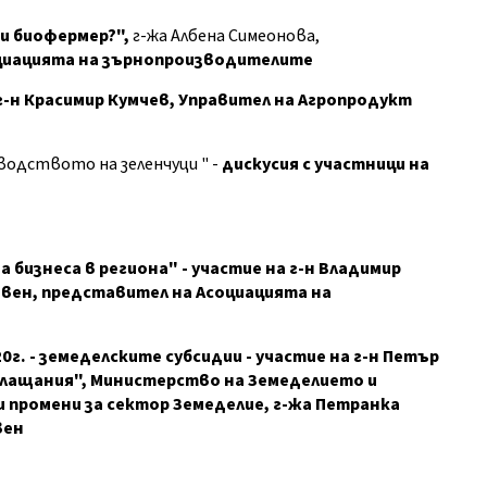
и биофермер?",
г-жа Албена Симеонова,
оциацията на зърнопроизводителите
г-н Красимир Кумчев, Управител на Агропродукт
водството на зеленчуци " -
дискусия с участници на
а бизнеса в региона" - участие на
г-н Владимир
евен, представител на Асоциацията на
0г. - земеделските субсидии - участие на
г-н Петър
лащания", Министерство на Земеделието и
и промени за сектор Земеделие, г-жа Петранка
вен