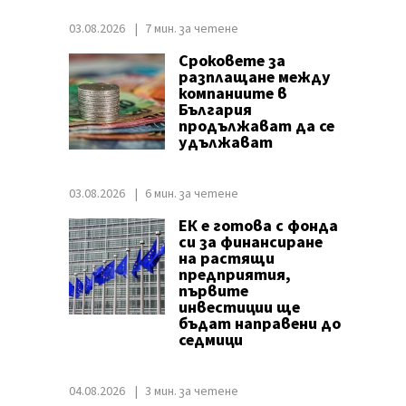
03.08.2026
7 мин. за четене
Сроковете за
разплащане между
компаниите в
България
продължават да се
удължават
03.08.2026
6 мин. за четене
ЕК е готова с фонда
си за финансиране
на растящи
предприятия,
първите
инвестиции ще
бъдат направени до
седмици
04.08.2026
3 мин. за четене