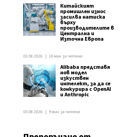
Китайският
промишлен износ
засилва натиска
върху
производителите в
Централна и
Източна Европа
03.08.2026
16 мин. за четене
Alibaba представя
нов модел
изкуствен
интелект, за да се
конкурира с OpenAI
и Anthropic
03.08.2026
9 мин. за четене
Препоръчано от