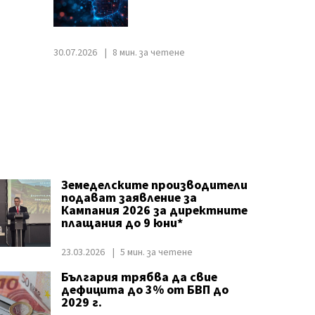
30.07.2026
8 мин. за четене
Земеделските производители
подават заявление за
Кампания 2026 за директните
плащания до 9 юни*
23.03.2026
5 мин. за четене
България трябва да свие
дефицита до 3% от БВП до
2029 г.