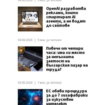
04.08.2026
3 мин. за четене
OpenAI разработва
реклами, които
стартират AI
агенти, а не водят
до сайтове
04.08.2026
5 мин. за четене
Повече от четири
часа: има ли място
за непълната
заетост на
българския пазар на
труда?
03.08.2026
7 мин. за четене
ЕС обяви процедура
за до 7 гигафабрики
за изкуствен
интелект