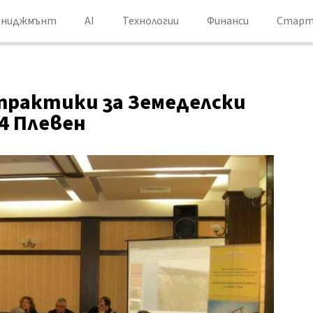
ениджмънт
AI
Технологии
Финанси
Старт
 практики за Земеделски
4 Плевен