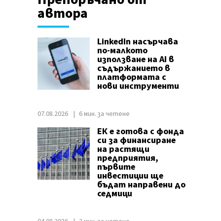
автора
LinkedIn насърчава
по-малкото
използване на AI в
съдържанието в
платформата с
нови инструменти
07.08.2026
6 мин. за четене
ЕК е готова с фонда
си за финансиране
на растящи
предприятия,
първите
инвестиции ще
бъдат направени до
седмици