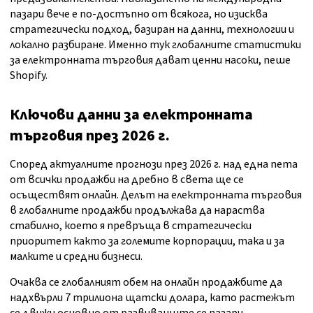
пазари вече е по-достъпно от всякога, но изисква
стратегически подход, базиран на данни, технологии и
локално разбиране. Именно тук глобалните статистики
за електронната търговия дават ценни насоки, пеше
Shopify.
Ключови данни за електронната
търговия през 2026 г.
Според актуалните прогнози през 2026 г. над една пета
от всички продажби на дребно в света ще се
осъществят онлайн. Делът на електронната търговия
в глобалните продажби продължава да нараства
стабилно, което я превръща в стратегически
приоритет както за големите корпорации, така и за
малките и средни бизнеси.
Очаква се глобалният обем на онлайн продажбите да
надхвърли 7 трилиона щатски долара, като растежът