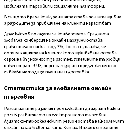
се движи основно от развиващите се пазари,
мобилната търговия и социалните платформи.
В същото време конкуренцията става по-интензивна,
а разходите за привличане на клиенти нарастват.
Друг ключов показател е конверсията. Средната
глобална конверсия на онлайн магазини остава
сравнително ниска - под 2%, което означава, че
оптимизацията на клиентското изживяване остава
огромна възможност за растеж. Успешните търговци
инвестират в UX, персонализирани предложения и по-
гъвкави методи за плащане и доставка.
Статистика за глобалната онлайн
търговия
Регионалните различия продължават да играят важна
роля в развитието на електронната търговия.
Азиатско-тихоокеанският регион остава най-големият
онлайн пазар в света, като Китай, Индия и страните