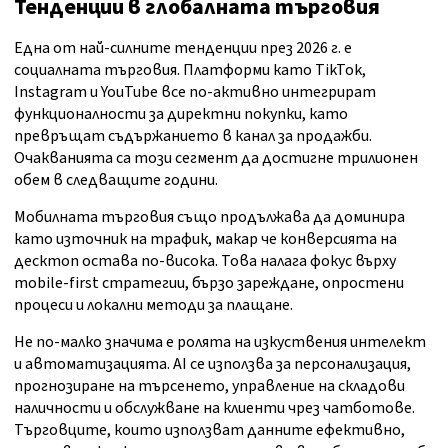
Тенденции в глобалната търговия
Една от най-силните тенденции през 2026 г. е
социалната търговия. Платформи като TikTok,
Instagram и YouTube все по-активно интегрират
функционалности за директни покупки, като
превръщат съдържанието в канал за продажби.
Очакванията са този сегмент да достигне трилионен
обем в следващите години.
Мобилната търговия също продължава да доминира
като източник на трафик, макар че конверсията на
десктоп остава по-висока. Това налага фокус върху
mobile-first стратегии, бързо зареждане, опростени
процеси и локални методи за плащане.
Не по-малко значима е ролята на изкуствения интелект
и автоматизацията. AI се използва за персонализация,
прогнозиране на търсенето, управление на складови
наличности и обслужване на клиенти чрез чатботове.
Търговците, които използват данните ефективно,