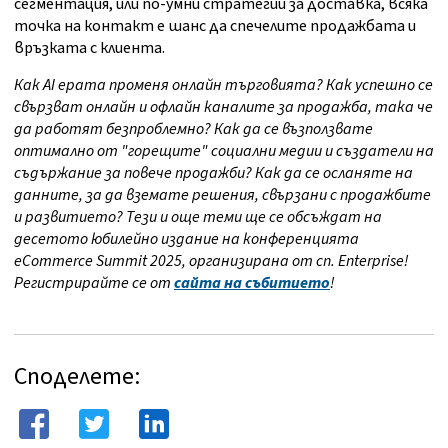
сегментация, или по-умни стратегии за доставка, всяка
точка на контакт е шанс да спечелите продажбата и
връзката с клиента.
Как AI ерата променя онлайн търговията? Как успешно се
свързват онлайн и офлайн каналите за продажба, така че
да работят безпроблемно? Как да се възползвате
оптимално от "горещите" социални медии и създатели на
съдържание за повече продажби? Как да се осланяте на
данните, за да вземате решения, свързани с продажбите
и развитието? Тези и още теми ще се обсъждат на
десетото юбилейно издание на конференцията
eCommerce Summit 2025, организирана от сп. Enterprise!
Регистрирайте се от
сайта на събитието
!
Споделете: