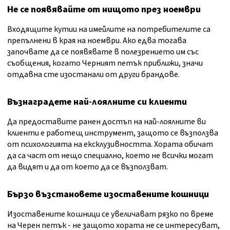
Не се появявайте
от нищото
през ноември
Входящите кутии на имейлите на потребителите са
препълнени в края на ноември. Ако едва тогава
започвате да се появявате в полезрението им със
съобщения, когато Черният петък приближи, значи
отдавна сте изостанали от други брандове.
Възнаградете най-лоялните си клиенти
Да предоставите ранен достъп на най-лоялните ви
клиенти е работещ инструмент, защото се възползва
от психологията на ексклузивността. Хората обичат
да са част от нещо специално, което не всички могат
да видят и да от което да се възползват.
Бързо възстановете изоставените кошници
Изоставените кошници се увеличават рязко по време
на Черен петък - не защото хората не се интересуват,