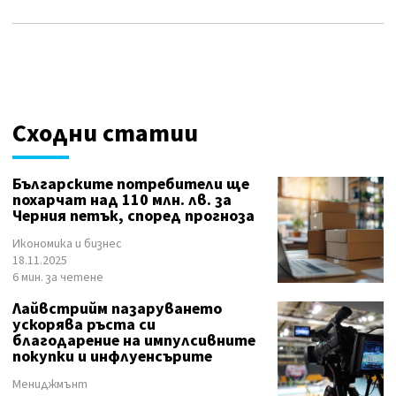
Сходни статии
Българските потребители ще
похарчат над 110 млн. лв. за
Черния петък, според прогноза
Икономика и бизнес
18.11.2025
6 мин. за четене
Лайвстрийм пазаруването
ускорява ръста си
благодарение на импулсивните
покупки и инфлуенсърите
Мениджмънт