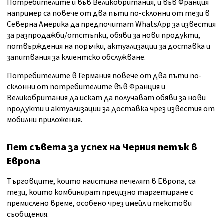
Потребителите и във Великобритания, и във Франция
например са повече от два пъти по-склонни от тези в
Северна Америка да предпочитат WhatsApp за известия
за разпродажби/отстъпки, обяви за нови продукти,
потвърждения на поръчки, актуализации за доставка и
запитвания за клиентско обслужване.
Потребителите в Германия повече от два пъти по-
склонни от потребителите във Франция и
Великобритания да искат да получават обяви за нови
продукти и актуализации за доставка чрез известия от
мобилни приложения.
Пет съвета за успех на Черния петък в
Европа
Търговците, които наистина печелят в Европа, са
тези, които комбинират прецизно таргетиране с
премислено време, особено чрез имейл и текстови
съобщения.