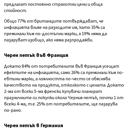
предлагат постоянно страхотни цени и обща
стойност.
Общо 77% от британците потвърждават, че
инфлацията влияе на разходите им, като 35% са
преминали към по-достъпни марки, а 19% няма да
пазаруват изобщо, ако няма разпродажби.
Черен петък във Франция
Докато 84% от потребителите във Франция усещат
ефектите на инфлацията, само 26% са преминали към по-
евтини марки, а лоялността по-често се обяснява
качеството на продукта, отколкото с цената. Докато
2-ма от всеки 5-ма френски купувачи планират
празничните си покупки около Черния петък, почти 1 от
всеки 4-ма, т.е. 25% от потребителите, ще пазарува
по-рано.
Черен петък в Германия