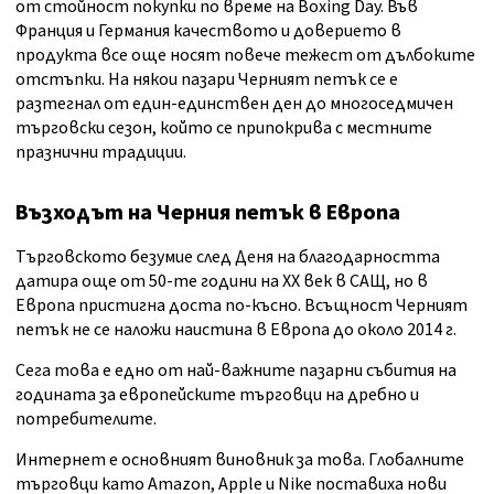
от стойност покупки по време на Boxing Day. Във
Франция и Германия качеството и доверието в
продукта все още носят повече тежест от дълбоките
отстъпки. На някои пазари Черният петък се е
разтегнал от един-единствен ден до многоседмичен
търговски сезон, който се припокрива с местните
празнични традиции.
Възходът на Черния петък в Европа
Търговското безумие след Деня на благодарността
датира още от 50-те години на XX век в САЩ, но в
Европа пристигна доста по-късно. Всъщност Черният
петък не се наложи наистина в Европа до около 2014 г.
Сега това е едно от най-важните пазарни събития на
годината за европейските търговци на дребно и
потребителите.
Интернет е основният виновник за това. Глобалните
търговци като Amazon, Apple и Nike поставиха нови