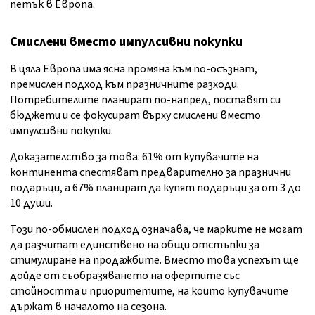
петък в Европа.
Смислени вместо импулсивни покупки
В цяла Европа има ясна промяна към по-осъзнат,
премислен подход към празничните разходи.
Потребителите планират по-напред, поставят си
бюджети и се фокусират върху смислени вместо
импулсивни покупки.
Доказателство за това: 61% от купувачите на
континента спестяват предварително за празнични
подаръци, а 67% планират да купят подаръци за от 3 до
10 души.
Този по-обмислен подход означава, че марките не могат
да разчитат единствено на общи отстъпки за
стимулиране на продажбите. Вместо това успехът ще
дойде от съобразяването на офертите със
стойността и приоритетите, на които купувачите
държат в началото на сезона.