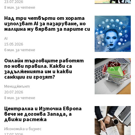
23.07.2026
8 мин. за четене
Над три четвърти от хората
използват AI за пазаруване, но
малцина му вярват за парите си
AI
15.05.2026
6 мин. за четене
Онлайн търговците работят
по нови правила. Какви са
задълженията им и какви
санкции ги грозят?
Мениджмънт
20.07.2026
8 мин. за четене
Централна и Източна Европа
вече не догонва Запада, а
движи растежа
Икономика и бизнес
17.07.2026