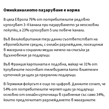
Омниканалното пазаруване е норма
В цяла Европа 76% от потребителите редовно
използват 3-4 канала при пазаруването за неосновни
покупки, а 23% използват 5 или повече канали.
Във Великобритания тези данни съответстват на
европейските средни, с онлайн разглеждане, посещения
в магазина и социални медии начело на списъка за
вдъхновение за подаръци.
Във Франция картината е подобна, макар че 31% от
купувачите посочват телевизията като влиятелен
източник за идеи за празнични подаръци.
В Германия фокусът е още по-цифров. Данните сочат, че
54% от потребителите черпят идеи за подаръци
основно от онлайн източници в сравнение със само 34%,
които предпочитат разглеждането в магазините.