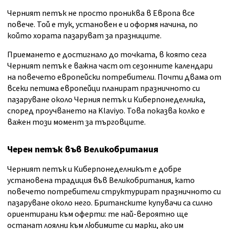
Черният петък не просто прониква в Европа все
повече. Той е тук, установен е и оформя начина, по
който хората пазаруват за празниците.
Приемането е достигнало до точката, в която сега
Черният петък е важна част от сезонните календари
на повечето европейски потребители. Почти двама от
всеки петима европейци планират празничното си
пазаруване около Черния петък и Киберпонеделника,
според проучването на Klaviyo. Това показва колко е
важен този момент за търговците.
Черен петък във Великобритания
Черният петък и Киберпонеделникът е добре
установена традиция във Великобритания, като
повечето потребители структурират празничното си
пазаруване около него. Британските купувачи са силно
ориентирани към оферти: те най-вероятно ще
останат лоялни към любимите си марки, ако им