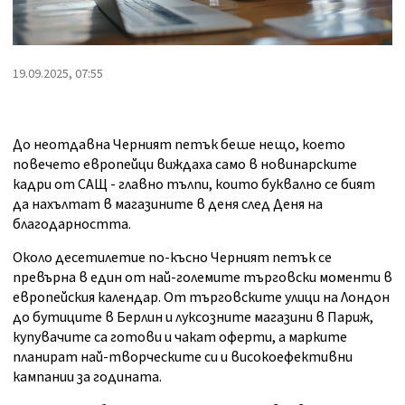
19.09.2025, 07:55
До неотдавна Черният петък беше нещо, което
повечето европейци виждаха само в новинарските
кадри от САЩ - главно тълпи, които буквално се бият
да нахълтат в магазините в деня след Деня на
благодарността.
Около десетилетие по-късно Черният петък се
превърна в един от най-големите търговски моменти в
европейския календар. От търговските улици на Лондон
до бутиците в Берлин и луксозните магазини в Париж,
купувачите са готови и чакат оферти, а марките
планират най-творческите си и високоефективни
кампании за годината.