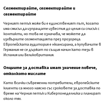
Сегментирайте, сегментирайте и
сегментирайте
Черният петък може би е единственият път, когато
има смисъл да изпращате известия до целия си списък с
контакти, но това не означава, че можете да
изхвърлите сегментацията през прозореца.
Европейската аудитория е нюансирана, а купувачите в
Германия не се държат по същия начин като тези в
Испания или Великобритания.
Опциите за доставка имат значение повече,
отколкото мислите
Като всички съвременни потребители, европейските
клиенти са много наясно със сроковете за доставка по
време на Черния петък и Киберпонеделника и планират
около тях.