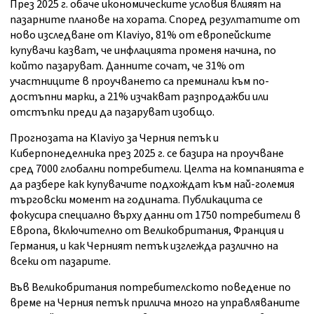
През 2025 г. обаче икономическите условия влияят на
пазарните планове на хората. Според резултатите от
ново изследване от Klaviyo, 81% от европейските
купувачи казват, че инфлацията променя начина, по
който пазаруват. Данните сочат, че 31% от
участниците в проучването са преминали към по-
достъпни марки, а 21% изчакват разпродажби или
отстъпки преди да пазаруват изобщо.
Прогнозата на Klaviyo за Черния петък и
Киберпонеделника през 2025 г. се базира на проучване
сред 7000 глобални потребители. Целта на компанията е
да разбере как купувачите подхождат към най-големия
търговски момент на годината. Публикацита се
фокусира специално върху данни от 1750 потребители в
Европа, включително от Великобритания, Франция и
Германия, и как Черният петък изглежда различно на
всеки от пазарите.
Във Великобритания потребителското поведение по
време на Черния петък прилича много на управляваните