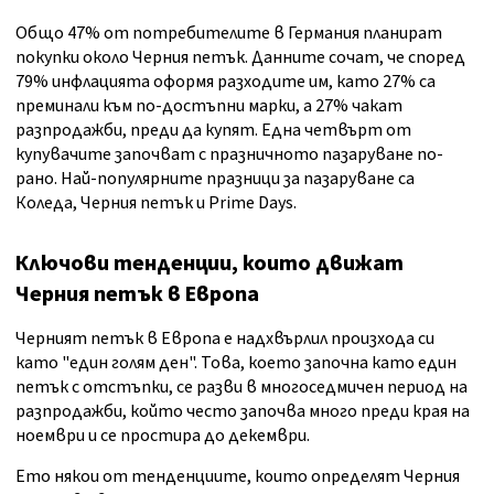
Общо 47% от потребителите в Германия планират
покупки около Черния петък. Данните сочат, че според
79% инфлацията оформя разходите им, като 27% са
преминали към по-достъпни марки, а 27% чакат
разпродажби, преди да купят. Една четвърт от
купувачите започват с празничното пазаруване по-
рано. Най-популярните празници за пазаруване са
Коледа, Черния петък и Prime Days.
Ключови тенденции,
които движат
Черния петък в Европа
Черният петък в Европа е надхвърлил произхода си
като "един голям ден". Това, което започна като един
петък с отстъпки, се разви в многоседмичен период на
разпродажби, който често започва много преди края на
ноември и се простира до декември.
Ето някои от тенденциите, които определят Черния