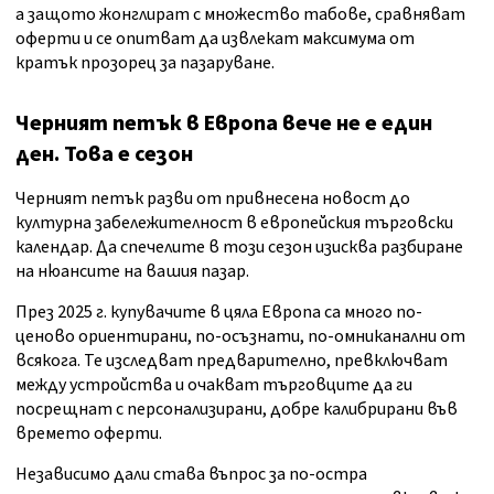
а защото жонглират с множество табове, сравняват
оферти и се опитват да извлекат максимума от
кратък прозорец за пазаруване.
Черният петък в Европа вече не е един
ден. Това е сезон
Черният петък разви от привнесена новост до
културна забележителност в европейския търговски
календар. Да спечелите в този сезон изисква разбиране
на нюансите на вашия пазар.
През 2025 г. купувачите в цяла Европа са много по-
ценово ориентирани, по-осъзнати, по-омниканални от
всякога. Те изследват предварително, превключват
между устройства и очакват търговците да ги
посрещнат с персонализирани, добре калибрирани във
времето оферти.
Независимо дали става въпрос за по-остра