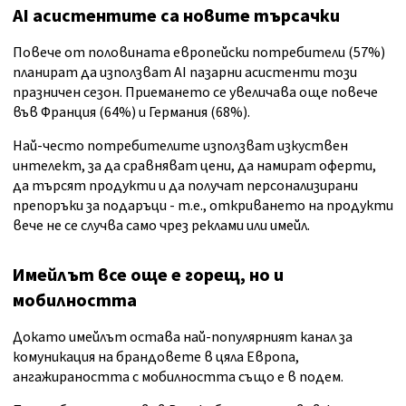
AI асистентите са новите търсачки
Повече от половината европейски потребители (57%)
планират да използват AI пазарни асистенти този
празничен сезон. Приемането се увеличава още повече
във Франция (64%) и Германия (68%).
Най-често потребителите използват изкуствен
интелект, за да сравняват цени, да намират оферти,
да търсят продукти и да получат персонализирани
препоръки за подаръци - т.е., откриването на продукти
вече не се случва само чрез реклами или имейл.
Имейлът все още е горещ, но
и
мобилността
Докато имейлът остава най-популярният канал за
комуникация на брандовете в цяла Европа,
ангажираността с мобилността също е в подем.