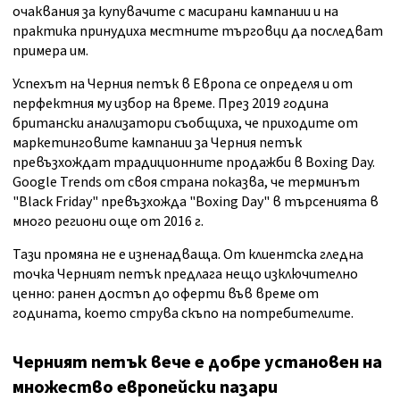
очаквания за купувачите с масирани кампании и на
практика принудиха местните търговци да последват
примера им.
Успехът на Черния петък в Европа се определя и от
перфектния му избор на време. През 2019 година
британски анализатори съобщиха, че приходите от
маркетинговите кампании за Черния петък
превъзхождат традиционните продажби в Boxing Day.
Google Trends от своя страна показва, че терминът
"Black Friday" превъзхожда "Boxing Day" в търсенията в
много региони още от 2016 г.
Тази промяна не е изненадваща. От клиентска гледна
точка Черният петък предлага нещо изключително
ценно: ранен достъп до оферти във време от
годината, което струва скъпо на потребителите.
Черният петък вече е добре установен
на
множество европейски пазари