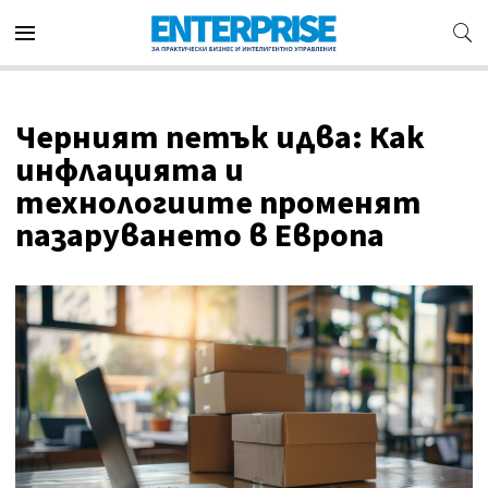
Черният петък идва: Как
инфлацията и
технологиите променят
пазаруването в Европа