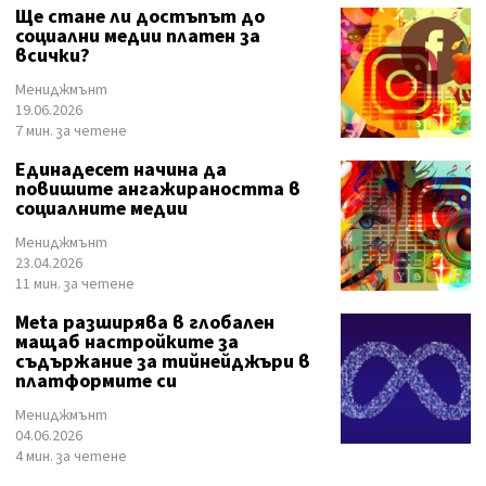
Ще стане ли достъпът до
социални медии платен за
всички?
Мениджмънт
19.06.2026
7 мин. за четене
Единадесет начина да
повишите ангажираността в
социалните медии
Мениджмънт
23.04.2026
11 мин. за четене
Meta разширява в глобален
мащаб настройките за
съдържание за тийнейджъри в
платформите си
Мениджмънт
04.06.2026
4 мин. за четене