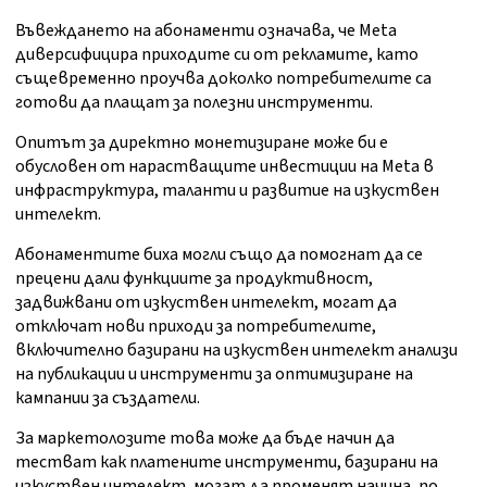
Въвеждането на абонаменти означава, че Meta
диверсифицира приходите си от рекламите, като
същевременно проучва доколко потребителите са
готови да плащат за полезни инструменти.
Опитът за директно монетизиране може би е
обусловен от нарастващите инвестиции на Meta в
инфраструктура, таланти и развитие на изкуствен
интелект.
Абонаментите биха могли също да помогнат да се
прецени дали функциите за продуктивност,
задвижвани от изкуствен интелект, могат да
отключат нови приходи за потребителите,
включително базирани на изкуствен интелект анализи
на публикации и инструменти за оптимизиране на
кампании за създатели.
За маркетолозите това може да бъде начин да
тестват как платените инструменти, базирани на
изкуствен интелект, могат да променят начина, по