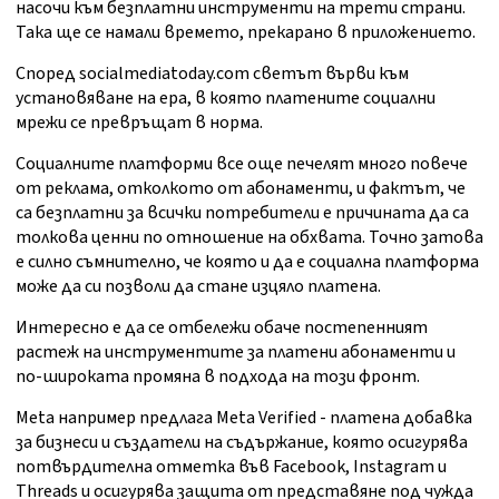
насочи към безплатни инструменти на трети страни.
Така ще се намали времето, прекарано в приложението.
Според socialmediatoday.com светът върви към
установяване на ера, в която платените социални
мрежи се превръщат в норма.
Социалните платформи все още печелят много повече
от реклама, отколкото от абонаменти, и фактът, че
са безплатни за всички потребители е причината да са
толкова ценни по отношение на обхвата. Точно затова
е силно съмнително, че която и да е социална платформа
може да си позволи да стане изцяло платена.
Интересно е да се отбележи обаче постепенният
растеж на инструментите за платени абонаменти и
по-широката промяна в подхода на този фронт.
Meta например предлага Meta Verified - платена добавка
за бизнеси и създатели на съдържание, която осигурява
потвърдителна отметка във Facebook, Instagram и
Threads и осигурява защита от представяне под чужда