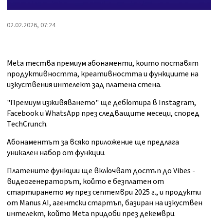
02.02.2026, 07:24
Meta тества премиум абонаменти, които поставят
продуктивността, креативността и функциите на
изкуствения интелект зад платена стена.
"Премиум изживяването" ще дебютира в Instagram,
Facebook и WhatsApp през следващите месеци, според
TechCrunch.
Абонаментът за всяко приложение ще предлага
уникален набор от функции.
Платените функции ще включват достъп до Vibes -
видеогенераторът, който е безплатен от
стартирането му през септември 2025 г., и продукти
от Manus AI, агентски стартъп, базиран на изкуствен
интелект, който Meta придоби през декември.