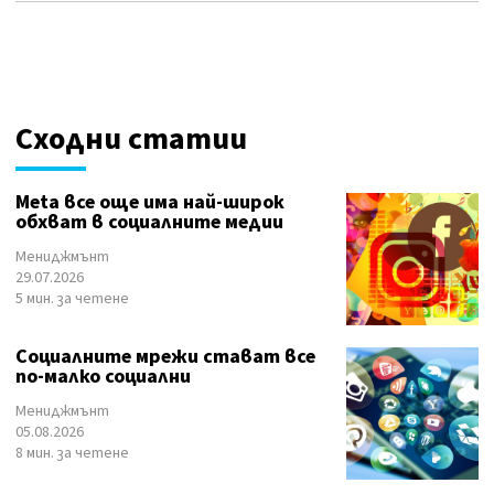
Сходни статии
Meta все още има най-широк
обхват в социалните медии
Мениджмънт
29.07.2026
5 мин. за четене
Социалните мрежи стават все
по-малко социални
Мениджмънт
05.08.2026
8 мин. за четене