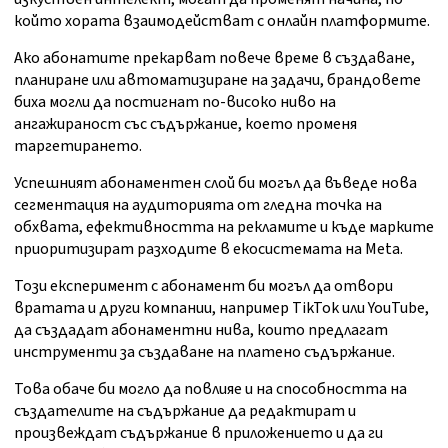
който хората взаимодействат с онлайн платформите.
Ако абонатите прекарват повече време в създаване,
планиране или автоматизиране на задачи, брандовете
биха могли да постигнат по-високо ниво на
ангажираност със съдържание, което променя
таргетирането.
Успешният абонаментен слой би могъл да въведе нова
сегментация на аудиторията от гледна точка на
обхвата, ефективността на рекламите и къде марките
приоритизират разходите в екосистемата на Meta.
Този експеримент с абонамент би могъл да отвори
вратата и други компании, например TikTok или YouTube,
да създадат абонаментни нива, които предлагат
инструменти за създаване на платено съдържание.
Това обаче би могло да повлияе и на способността на
създателите на съдържание да редактират и
произвеждат съдържание в приложението и да ги