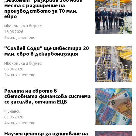
„Алкомет“ разкрива 160 нови
места с разширение на
производството за 70 млн.
евро
Икономика и бизнес
16.06.2026
2 мин. за четене
"Солвей Соди" ще инвестира 20
млн. евро в декарбонизация
Икономика и бизнес
06.04.2026
2 мин. за четене
Ролята на еврото в
световната финансова система
се засилва, отчита ЕЦБ
Финанси
05.06.2026
4 мин. за четене
Научен център за изпитване на