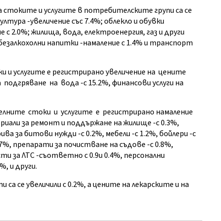
на стоките и услугите в потребителските групи са се
лтура -увеличение със 7.4%; облекло и обувки
 с 2.0%; жилища, вода, електроенергия, газ и други
 безалкохолни напитки -намаление с 1.4% и транспорт
ки и услугите е регистрирано увеличение на цените
 подгряване на вода -с 15.2%, финансови услуги на
елните стоки и услугите е регистрирано намаление
териали за ремонт и поддържане на жилище -с 0.3%,
ва за битови нужди -с 0.2%, мебели -с 1.2%, бойлери -с
7%, препарати за почистване на съдове -с 0.8%,
ти за ЛТС -съответно с 0.9и 0.4%, персонални
, и други.
са се увеличили с 0.2%, а цените на лекарските и на