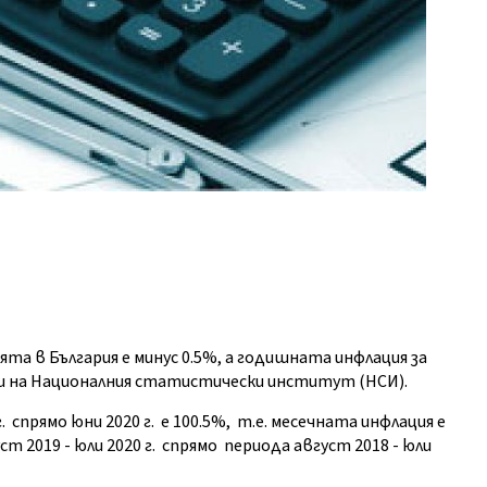
ията в България е минус 0.5%, а годишната инфлация за
анни на Националния статистически институт (НСИ).
спрямо юни 2020 г. е 100.5%, т.е. месечната инфлация е
 2019 - юли 2020 г. спрямо периода август 2018 - юли