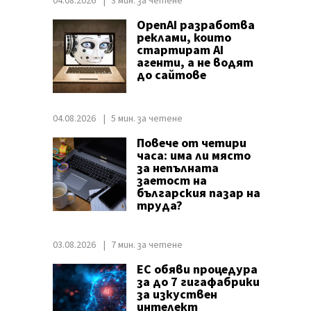
04.08.2026
3 мин. за четене
OpenAI разработва
реклами, които
стартират AI
агенти, а не водят
до сайтове
04.08.2026
5 мин. за четене
Повече от четири
часа: има ли място
за непълната
заетост на
българския пазар на
труда?
03.08.2026
7 мин. за четене
ЕС обяви процедура
за до 7 гигафабрики
за изкуствен
интелект