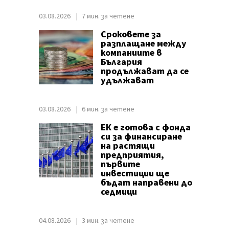
03.08.2026
7 мин. за четене
Сроковете за
разплащане между
компаниите в
България
продължават да се
удължават
03.08.2026
6 мин. за четене
ЕК е готова с фонда
си за финансиране
на растящи
предприятия,
първите
инвестиции ще
бъдат направени до
седмици
04.08.2026
3 мин. за четене