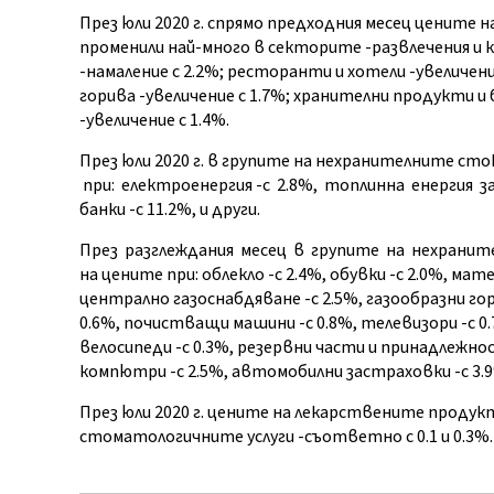
През юли 2020 г. спрямо предходния месец цените 
променили най-много в секторите -развлечения и ку
-намаление с 2.2%; ресторанти и хотели -увеличение
горива -увеличение с 1.7%; хранителни продукти и
-увеличение с 1.4%.
През юли 2020 г. в групите на нехранителните сто
при: електроенергия -с 2.8%, топлинна енергия за
банки -с 11.2%, и други.
През разглеждания месец в групите на нехранит
на цените при: облекло -с 2.4%, обувки -с 2.0%, ма
централно газоснабдяване -с 2.5%, газообразни гори
0.6%, почистващи машини -с 0.8%, телевизори -с 0.
велосипеди -с 0.3%, резервни части и принадлежнос
компютри -с 2.5%, автомобилни застраховки -с 3.9%
През юли 2020 г. цените на лекарствените продукти 
стоматологичните услуги -съответно с 0.1 и 0.3%.