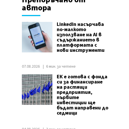
автора
LinkedIn насърчава
по-малкото
използване на AI в
съдържанието в
платформата с
нови инструменти
07.08.2026
6 мин. за четене
ЕК е готова с фонда
си за финансиране
на растящи
предприятия,
първите
инвестиции ще
бъдат направени до
седмици