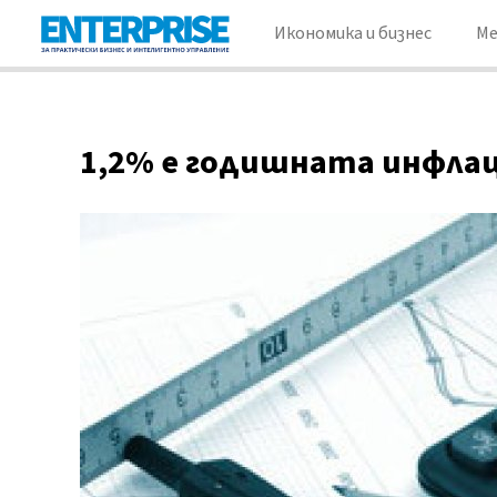
Икономика и бизнес
М
1,2% е годишната инфлац