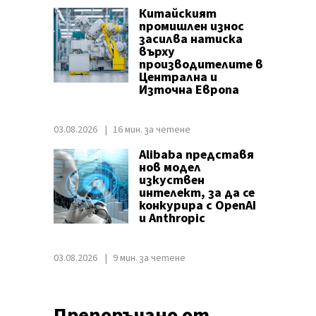
Китайският
промишлен износ
засилва натиска
върху
производителите в
Централна и
Източна Европа
03.08.2026
16 мин. за четене
Alibaba представя
нов модел
изкуствен
интелект, за да се
конкурира с OpenAI
и Anthropic
03.08.2026
9 мин. за четене
Препоръчано от