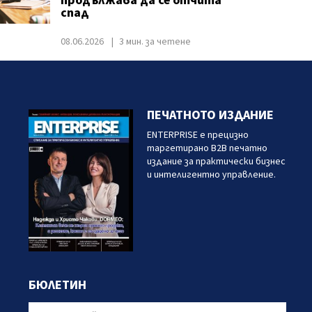
продължава да се отчита
спад
08.06.2026
3 мин. за четене
ПЕЧАТНОТО ИЗДАНИЕ
ENTERPRISE е прецизно
таргетирано B2B печатно
издание за практически бизнес
и интелигентно управление.
БЮЛЕТИН