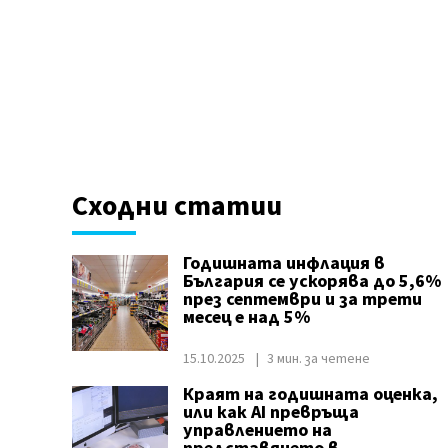
Сходни статии
Годишната инфлация в
България се ускорява до 5,6%
през септември и за трети
месец е над 5%
15.10.2025
3 мин. за четене
Краят на годишната оценка,
или как AI превръща
управлението на