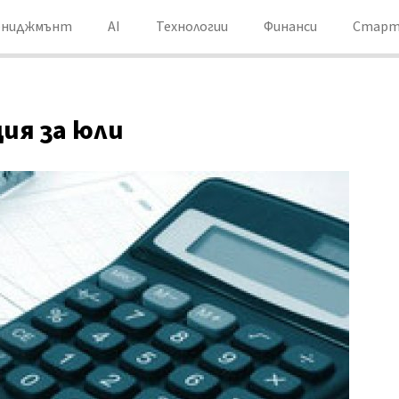
ениджмънт
AI
Технологии
Финанси
Старт
ия за юли