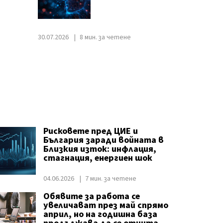
30.07.2026
8 мин. за четене
Рисковете пред ЦИЕ и
България заради войната в
Близкия изток: инфлация,
стагнация, енергиен шок
04.06.2026
7 мин. за четене
Обявите за работа се
увеличават през май спрямо
април, но на годишна база