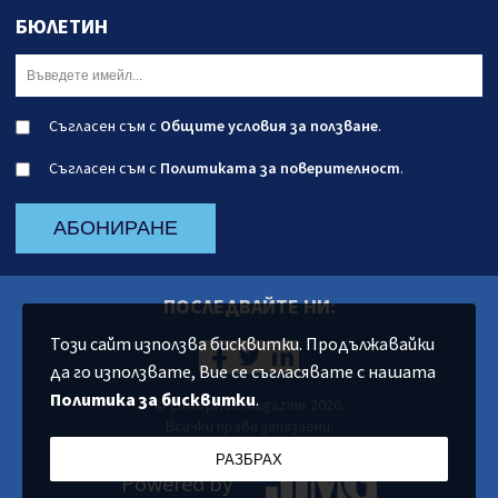
БЮЛЕТИН
Съгласен съм с
Общите условия за ползване
.
Съгласен съм с
Политиката за поверителност
.
АБОНИРАНЕ
ПОСЛЕДВАЙТЕ НИ:
Този сайт използва бисквитки. Продължавайки
да го използвате, Вие се съгласявате с нашата
Политика за бисквитки
.
© Enterprise Magazine 2026.
Всички права запазаени.
РАЗБРАХ
Powered by