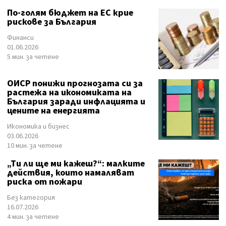
По-голям бюджет на ЕС крие
рискове за България
Финанси
01.06.2026
5 мин. за четене
ОИСР понижи прогнозата си за
растежа на икономиката на
България заради инфлацията и
цените на енергията
Икономика и бизнес
03.06.2026
10 мин. за четене
„Ти ли ще ми кажеш?“: малките
действия, които намаляват
риска от пожари
Без категория
16.07.2026
4 мин. за четене