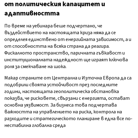
от политическия капацитет и
адаптивността
По време на уебинара беше подчертано, че
въздействието на настоящата криза няма да се
определея единствено от енергийната зависимост, а и
от способността на всяка страна да реагира.
Фискалното пространство, паричната гъвкавост и
институционалната надеждност ще играят ключова
роля за смекчаване на шока.
Макар страните от Централна и Източна Европа да са
подобрили своята устойчивост през последните
години, настоящата геополитическа обстановка
показва, че рисковете, свързани с енергията, остават
основна уязвимост. За бизнеса това подчертава
важността на управлението на риска, контрола на
разходите и стратегическото планиране в една все по-
нестабилна глобална среда