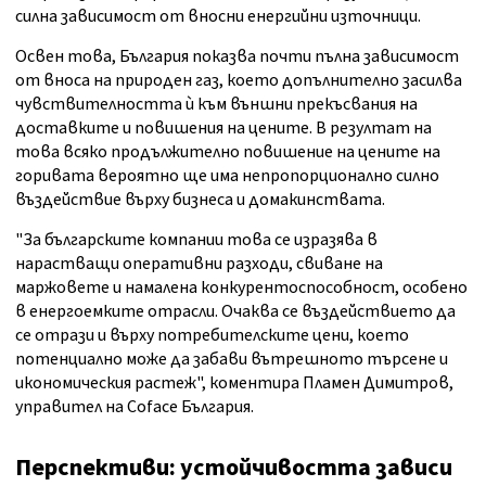
силна зависимост от вносни енергийни източници.
Освен това, България показва почти пълна зависимост
от вноса на природен газ, което допълнително засилва
чувствителността ѝ към външни прекъсвания на
доставките и повишения на цените. В резултат на
това всяко продължително повишение на цените на
горивата вероятно ще има непропорционално силно
въздействие върху бизнеса и домакинствата.
"За българските компании това се изразява в
нарастващи оперативни разходи, свиване на
маржовете и намалена конкурентоспособност, особено
в енергоемките отрасли. Очаква се въздействието да
се отрази и върху потребителските цени, което
потенциално може да забави вътрешното търсене и
икономическия растеж", коментира Пламен Димитров,
управител на Coface България.
Перспективи: устойчивостта зависи