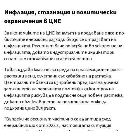
Инфлация, стагнация и политически
ограничения в ЦИЕ
За икономиките на ЦИЕ каналът на предаване е ясен: по-
високите енергийни разходи бързо се отразяват на
инфлацията. Регионът вече показва ново ускорение на
инфлацията, докато индустриалните индикатори
сочат към отслабване на активността.
Това създава класическа среда на стагфлационен риск -
растящи цени, съчетани със забавяне на растежа.
Централните банки са изправени пред голяма дилема:
затягането на паричната политика за контрол на
инфлацията рискува да подтисне още повече растежа,
докато облекчаването на политиката може да
подхрани ценовия ръст.
"Въпреки че регионът частично се адаптира след
енергийния шок от 2022 г., настоящата ситуация