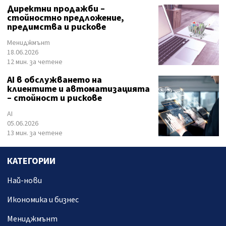
Директни продажби –
стойностно предложение,
предимства и рискове
Мениджмънт
18.06.2026
12 мин. за четене
AI в обслужването на
клиентите и автоматизацията
– стойност и рискове
AI
05.06.2026
13 мин. за четене
КАТЕГОРИИ
Най-нови
Икономика и бизнес
Мениджмънт