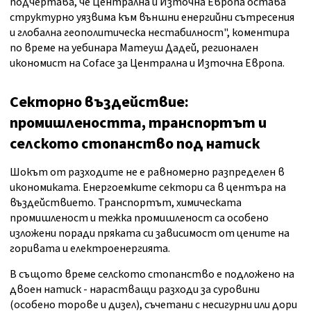
подчертава, че Централна и Източна Европа остава
структурно уязвима към външни енергийни сътресения
и глобална геополитическа нестабилност", коментира
по време на уебинара Матеуш Дадей, регионален
икономист на Coface за Централна и Източна Европа.
Секторно въздействие:
промишлеността, транспортът и
селското стопанство под натиск
Шокът от разходите не е равномерно разпределен в
икономиката. Енергоемките сектори са в центъра на
въздействието. Транспортът, химическата
промишленост и тежка промишленост са особено
изложени поради пряката си зависимост от цените на
горивата и електроенергията.
В същото време селското стопанство е подложено на
двоен натиск - нарастващи разходи за суровини
(особено торове и дизел), съчетани с несигурни или дори