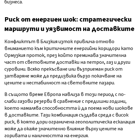
бизнеса.
Риск от енергиен шок: стратегически
маршрути и уязвимост на доставките
Конфликтът в Близкия изток привлича отново
вниманието към критичните енергийни коридори като
Ормузкия проток, през който преминава значителна
част от световните доставки на петрол, газ и други
суровини. Всяко прекъсване или възприеман риск от
затваряне може да предизвика бързо покачване на
цените и нестабилност на световните пазари.
В същото време Европа навлиза в този период с по-
слаби газови резерви в сравнение с предишни години,
което намалява способността ѝ да поема нови шокове
в доставките. Тази комбинация създава среда с висок
риск, в която дори ограничена геополитическа ескалация
може да окаже значително влияние върху цените на
горивата и наличността на енергия.