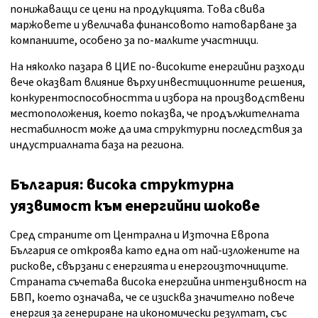
понижаващи се цени на продукцията. Това свива
маржовете и увеличава финансовото натоварване за
компаниите, особено за по-малките участници.
На няколко пазара в ЦИЕ по-високите енергийни разходи
вече оказват влияние върху инвестиционните решения,
конкурентоспособността и избора на производствени
местоположения, което показва, че продължителната
нестабилност може да има структурни последствия за
индустриалната база на региона.
България: висока структурна
уязвимост към енергийни шокове
Сред страните от Централна и Източна Европа
България се откроява като една от най-изложените на
рискове, свързани с енергията и енергоизточниците.
Страната съчетава висока енергийна интензивност на
БВП, което означава, че се изисква значително повече
енергия за генериране на икономически резултат, със