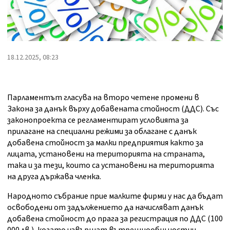
18.12.2025, 08:23
Парламентът гласува на второ четене промени в
Закона за данък върху добавената стойност (ДДС). Със
законопроекта се регламентират условията за
прилагане на специални режими за облагане с данък
добавена стойност за малки предприятия както за
лицата, установени на територията на страната,
така и за тези, които са установени на територията
на друга държава членка.
Народното събрание прие малките фирми у нас да бъдат
освободени от задължението да начисляват данък
добавена стойност до прага за регистрация по ДДС (100