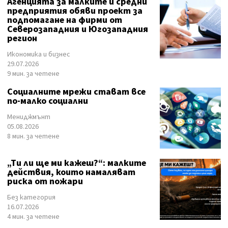
Агенцията за малките и средни
предприятия обяви проект за
подпомагане на фирми от
Северозападния и Югозападния
регион
Икономика и бизнес
29.07.2026
9 мин. за четене
Социалните мрежи стават все
по-малко социални
Мениджмънт
05.08.2026
8 мин. за четене
„Ти ли ще ми кажеш?“: малките
действия, които намаляват
риска от пожари
Без категория
16.07.2026
4 мин. за четене