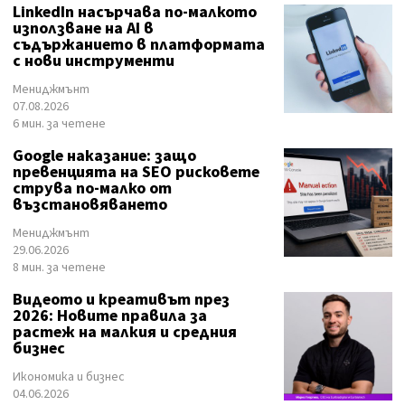
LinkedIn насърчава по-малкото
използване на AI в
съдържанието в платформата
с нови инструменти
Мениджмънт
07.08.2026
6 мин. за четене
Google наказание: защо
превенцията на SEO рисковете
струва по-малко от
възстановяването
Мениджмънт
29.06.2026
8 мин. за четене
Видеото и креативът през
2026: Новите правила за
растеж на малкия и средния
бизнес
Икономика и бизнес
04.06.2026