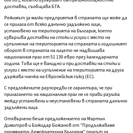
000 лв.), когато извършат вътрешнообщностни
доставки, съобщава БТА.
Режимът за малки предприятия в страната ще може да
се прилага от всяко данъчно задължено лице,
установено на територията на България, което
извършва доставки на стоки и услуги с място на
изпълнение на територията на страната и годишният
оборот в страната на лицето не надвишава
националния праг от 51 130 евро през календарната
година. Това ще е валидно и при доставки на стоки и
услуги с място на изпълнение на територията на друга
държава членка на Европейския съюз (ЕС).
С предложените разпоредби се гарантира, че при
прилагането на националния праг не се прави разлика
между установени и неустановени в страната данъчно
задължени лица.
Отхвърлено беше предложението на Мартин
Димитров и Божидар Божанов от "Продължаваме
промяната-Демократична България" прагът за