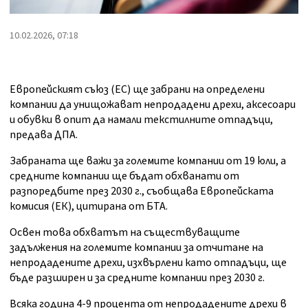
10.02.2026, 07:18
Европейският съюз (ЕС) ще забрани на определени
компании да унищожават непродадени дрехи, аксесоари
и обувки в опит да намали текстилните отпадъци,
предава ДПА.
Забраната ще важи за големите компании от 19 юли, а
средните компании ще бъдат обхванати от
разпоредбите през 2030 г., съобщава Европейската
комисия (ЕК), цитирана от БТА.
Освен това обхватът на съществуващите
задължения на големите компании за отчитане на
непродадените дрехи, изхвърлени като отпадъци, ще
бъде разширен и за средните компании през 2030 г.
Всяка година 4-9 процента от непродадените дрехи в