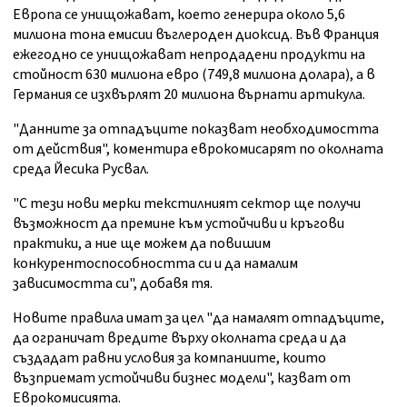
Европа се унищожават, което генерира около 5,6
милиона тона емисии въглероден диоксид. Във Франция
ежегодно се унищожават непродадени продукти на
стойност 630 милиона евро (749,8 милиона долара), а в
Германия се изхвърлят 20 милиона върнати артикула.
"Данните за отпадъците показват необходимостта
от действия", коментира еврокомисарят по околната
среда Йесика Русвал.
"С тези нови мерки текстилният сектор ще получи
възможност да премине към устойчиви и кръгови
практики, а ние ще можем да повишим
конкурентоспособността си и да намалим
зависимостта си", добавя тя.
Новите правила имат за цел "да намалят отпадъците,
да ограничат вредите върху околната среда и да
създадат равни условия за компаниите, които
възприемат устойчиви бизнес модели", казват от
Еврокомисията.