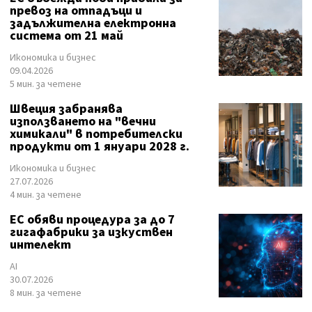
превоз на отпадъци и
задължителна електронна
система от 21 май
Икономика и бизнес
09.04.2026
5 мин. за четене
Швеция забранява
използването на "вечни
химикали" в потребителски
продукти от 1 януари 2028 г.
Икономика и бизнес
27.07.2026
4 мин. за четене
ЕС обяви процедура за до 7
гигафабрики за изкуствен
интелект
AI
30.07.2026
8 мин. за четене